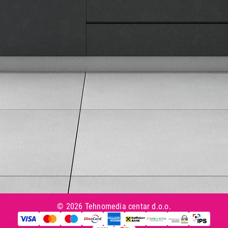
Isporuka robe
Načini plaćanja
Uslovi korišćenja
Tax Free kupovina
Česta postavljana pitanja
eKatalog
Korisnički servis
Svi brendovi
Vraćanje robe
Reklamacije i servis
Pratite nas na društvenim mrežama
© 2026 Tehnomedia centar d.o.o.