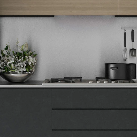
Tehnomedia
O nama
Naše prodavnice
Kontakt
Pravna lica
Pravila privatnosti
Karijera i zaposlenje
Informacije