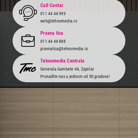
Call Centar
011 44 44 999
web@tehnomedia.rs
Pravna lica
011 44 44 888
pravnalica@tehnomedia.rs
Tehnomedia Centrala
Generala Gambete 44, Zaječar
Pronađite nas u jednom od 50 gradova!
Newsletter
Prijavite se na naš newsletter i primajte preko emaila specijalne i
ekskluzivne ponude.