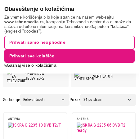
0
Obaveštenje o kolačićima
Za vreme korišćenja bilo koje stranice na našem web-sajtu
www.tehnomedia.rs
, kompanija Tehnomedia centar d.o.o. može da
sačuva određene informacije na korisnikov uređaj putem "kolačića"
ISKRA
(engleski "cookies").
ISKRA
Prihvati samo neophodne
Prihvati sve kolačiće
ISKRA ponuda:
Saznaj više o kolačićima
OPREMA ZA
VENTILATORI
TELEVIZORE
Sortiranje
Prikaz
ANTENA
ANTENA