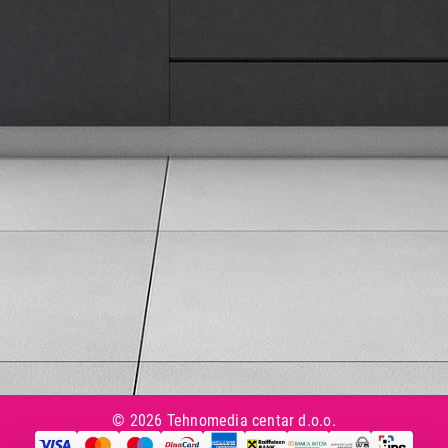
Isporuka robe
Načini plaćanja
Uslovi korišćenja
Tax Free kupovina
Česta postavljana pitanja
eKatalog
Korisnički servis
Svi brendovi
Vraćanje robe
Reklamacije i servis
Pratite nas na društvenim mrežama
© 2026 Tehnomedia centar d.o.o.