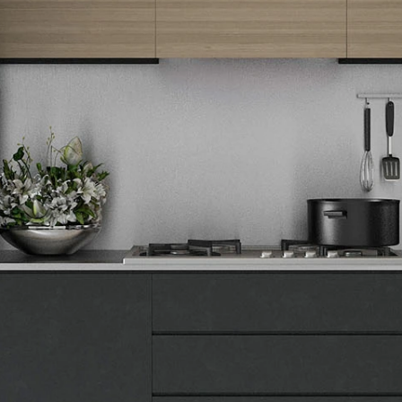
Tehnomedia
O nama
Naše prodavnice
Kontakt
Pravna lica
Pravila privatnosti
Karijera i zaposlenje
Informacije