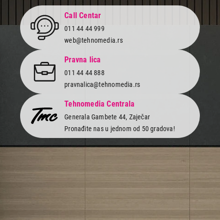
Call Centar
011 44 44 999
web@tehnomedia.rs
Pravna lica
011 44 44 888
pravnalica@tehnomedia.rs
Tehnomedia Centrala
Generala Gambete 44, Zaječar
Pronađite nas u jednom od 50 gradova!
Newsletter
Prijavite se na naš newsletter i primajte preko emaila specijalne i
ekskluzivne ponude.