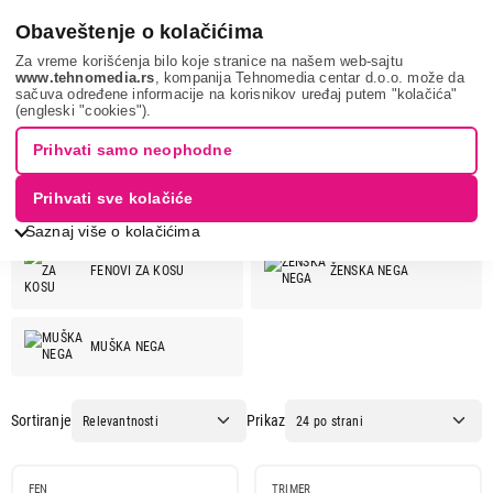
0
Obaveštenje o kolačićima
Za vreme korišćenja bilo koje stranice na našem web-sajtu
www.tehnomedia.rs
, kompanija Tehnomedia centar d.o.o. može da
sačuva određene informacije na korisnikov uređaj putem "kolačića"
GRUNDIG
(engleski "cookies").
GRUNDIG
Prihvati samo neophodne
Prihvati sve kolačiće
GRUNDIG ponuda:
Saznaj više o kolačićima
FENOVI ZA KOSU
ŽENSKA NEGA
MUŠKA NEGA
Sortiranje
Prikaz
FEN
TRIMER