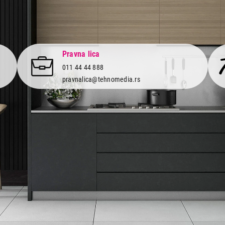
Pravna lica
011 44 44 888
pravnalica@tehnomedia.rs
Informacije
Korisnički
Isporuka robe
Svi brendo
Načini plaćanja
Vraćanje r
Uslovi korišćenja
Reklamacije
Tax Free kupovina
Pratite n
mrežama
Česta postavljana pitanja