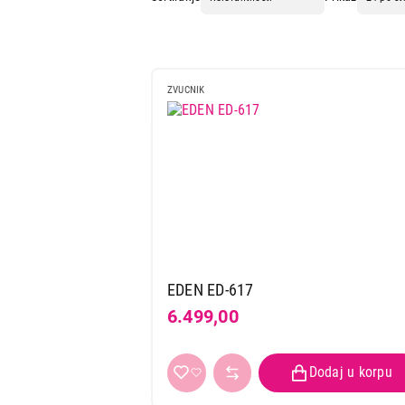
IT & Gaming
Mobilni telefoni i tableti
Mali kućni aparati
ZVUCNIK
Mali kuhinjski aparati
Grejanje i hlađenje
Nega tela, lepota i zdravlje
Sport i putovanje
Sve za kuću i baštu
EDEN ED-617
Vesa
6.499,00