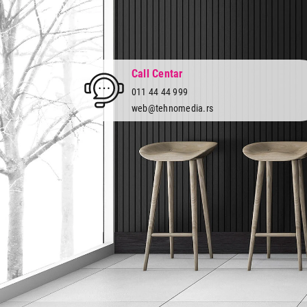
Call Centar
011 44 44 999
web@tehnomedia.rs
Tehnomedia
O nama
Naše prodavnice
Kontakt
Pravna lica
Pravila privatnosti