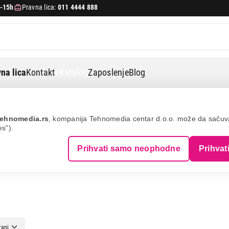
-15h
Pravna lica:
011 4444 888
na lica
Kontakt
eKatalog
Zaposlenje
Blog
ehnomedia.rs
, kompanija Tehnomedia centar d.o.o. može da saču
es").
Prihvati samo neophodne
Prihvat