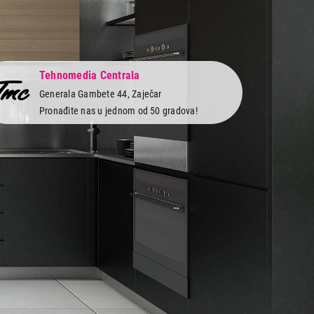
Tehnomedia Centrala
Generala Gambete 44, Zaječar
Pronađite nas u jednom od 50 gradova!
 servis
Newsletter
Prijavite se na naš newsletter i primajte preko
vi
emaila specijalne i ekskluzivne ponude.
obe
 i servis
as na društvenim