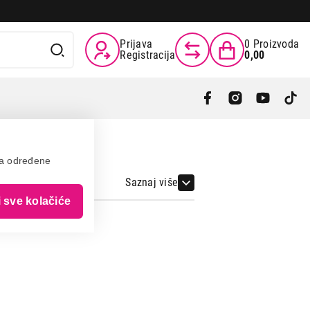
Prijava
0
Proizvoda
Registracija
0,00
va određene
Saznaj više
i sve kolačiće