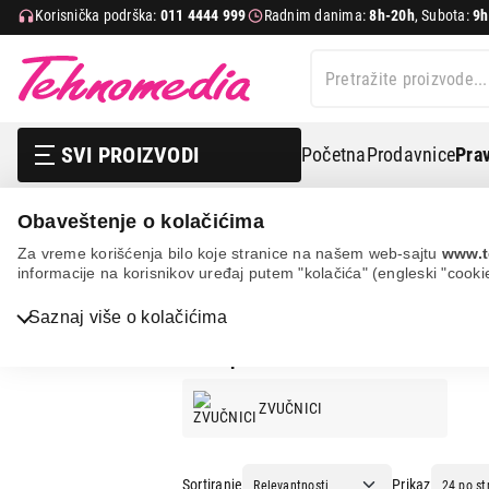
Korisnička podrška:
011 4444 999
Radnim danima:
8h-20h
, Subota:
9h
SVI PROIZVODI
Početna
Prodavnice
Prav
Obaveštenje o kolačićima
EDEN
Za vreme korišćenja bilo koje stranice na našem web-sajtu
www.t
informacije na korisnikov uređaj putem "kolačića" (engleski "cooki
EDEN
Saznaj više o kolačićima
EDEN ponuda:
ZVUČNICI
Bela tehnika
TV, audio, video i foto
Sortiranje
Prikaz