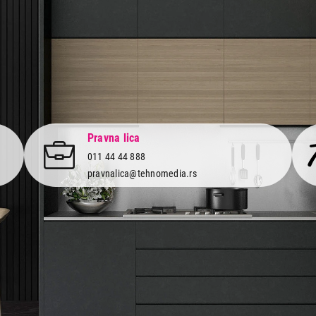
Pravna lica
011 44 44 888
pravnalica@tehnomedia.rs
Informacije
Korisnički
Isporuka robe
Svi brendo
Načini plaćanja
Vraćanje r