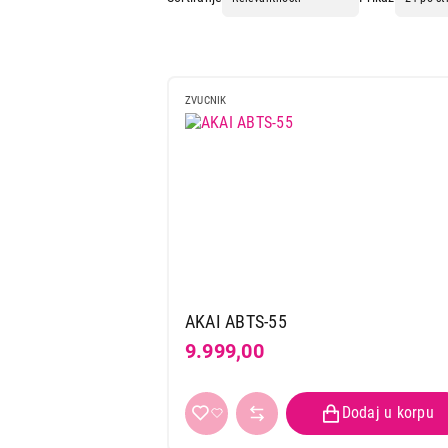
IT & Gaming
Mobilni telefoni i tableti
Mali kućni aparati
ZVUCNIK
Mali kuhinjski aparati
Grejanje i hlađenje
Nega tela, lepota i zdravlje
Sport i putovanje
Sve za kuću i baštu
Vesa
AKAI ABTS-55
9.999,00