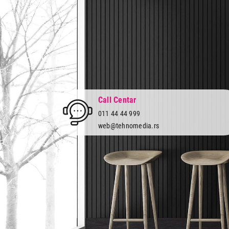
Call Centar
011 44 44 999
web@tehnomedia.rs
Tehnomedia
O nama
Naše prodavnice