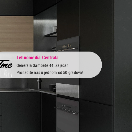
Tehnomedia Centrala
Generala Gambete 44, Zaječar
Pronađite nas u jednom od 50 gradova!
 servis
Newsletter
Prijavite se na naš newsletter i primajte preko
vi
emaila specijalne i ekskluzivne ponude.
obe