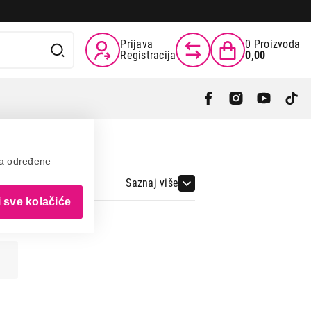
Prijava
0
Proizvoda
Registracija
0,00
va određene
Saznaj više
i sve kolačiće