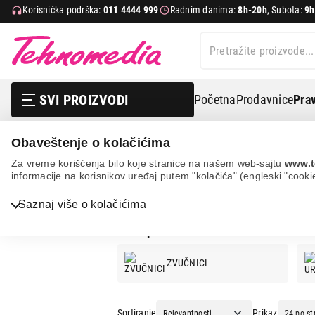
Korisnička podrška:
011 4444 999
Radnim danima:
8h-20h
, Subota:
9h
SVI PROIZVODI
Početna
Prodavnice
Prav
Obaveštenje o kolačićima
AKAI
Za vreme korišćenja bilo koje stranice na našem web-sajtu
www.t
informacije na korisnikov uređaj putem "kolačića" (engleski "cooki
AKAI
Saznaj više o kolačićima
AKAI ponuda:
ZVUČNICI
Bela tehnika
TV, audio, video i foto
Sortiranje
Prikaz