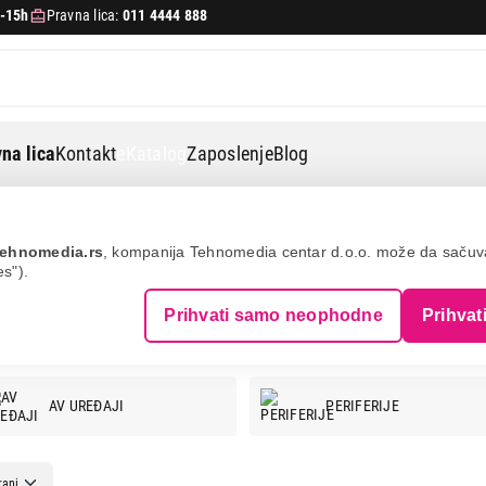
-15h
Pravna lica:
011 4444 888
na lica
Kontakt
eKatalog
Zaposlenje
Blog
ehnomedia.rs
, kompanija Tehnomedia centar d.o.o. može da saču
es").
Prihvati samo neophodne
Prihvat
AV UREĐAJI
PERIFERIJE