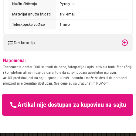
Način čiščenja
Pyrolytic
Materijal unutrašnjosti
sivi emajl
Teleskopske vođice
1 nivo
Oprema
Deklaracija
2 pleha
1 hromirana žičana polica
Pizza set
Model:
ELECTROLUX LOX8P87WZ
Napomena:
Priključna snaga
3,49 kW
Naziv i vrsta robe:
UGRADNA RERNA
Tehnomedia centar DOO se trudi da cene, fotografije i opisi artikala budu što tačniji
Uvoznik:
Tehnomedia centar doo
i kompletniji ali ne može da garantuje da su svi podaci apsolutno ispravni.
Dužina kabla
1,5 m
Artikli predstavljeni na sajtu spadaju u našu ponudu i može se desiti da određeni
Zemlja porekla:
Italija
Dimenzije ŠxVxD
594 x 594 x 569 mm
proizvod nije trenutno dostupan. Sve cene su sa uračunatim PDV-om.
Prava potrošača:
Zagarantovana sva prava
kupaca po osnovu zakona o
Ugardne mere
560 x 590 x 550 mm
zaštiti potrošača
Artikal nije dostupan za kupovinu na sajtu
Neto/bruto težina
37,4/38,4 kg