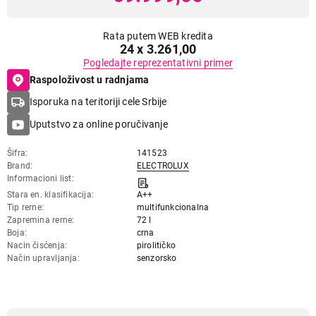
Rata putem WEB kredita
24 x 3.261,00
Pogledajte reprezentativni primer
Raspoloživost u radnjama
Isporuka na teritoriji cele Srbije
Uputstvo za online poručivanje
Šifra
141523
Brand
ELECTROLUX
Informacioni list
Stara en. klasifikacija
A++
Tip rerne
multifunkcionalna
Zapremina rerne
72 l
Boja
crna
Nacin čisćenja
pirolitičko
Način upravljanja
senzorsko