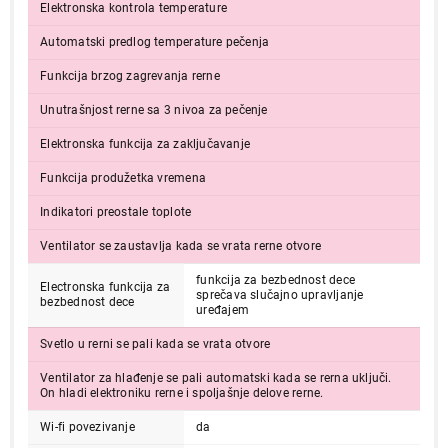
Završi kupovinu
Elektronska kontrola temperature
Automatski predlog temperature pečenja
Funkcija brzog zagrevanja rerne
Unutrašnjost rerne sa 3 nivoa za pečenje
Elektronska funkcija za zaključavanje
Funkcija produžetka vremena
Indikatori preostale toplote
Ventilator se zaustavlja kada se vrata rerne otvore
funkcija za bezbednost dece
Electronska funkcija za
sprečava slučajno upravljanje
bezbednost dece
uređajem
Svetlo u rerni se pali kada se vrata otvore
Ventilator za hlađenje se pali automatski kada se rerna uključi.
On hladi elektroniku rerne i spoljašnje delove rerne.
Wi-fi povezivanje
da