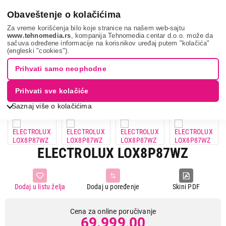
0
Obaveštenje o kolačićima
Za vreme korišćenja bilo koje stranice na našem web-sajtu
www.tehnomedia.rs
, kompanija Tehnomedia centar d.o.o. može da
sačuva određene informacije na korisnikov uređaj putem "kolačića"
Bela tehnika
Ugradne rerne
Ugradne multifunkcionalne rerne
(engleski "cookies").
Electrolux lox8...
Prihvati samo neophodne
Prihvati sve kolačiće
Saznaj više o kolačićima
ELECTROLUX LOX8P87WZ
Dodaj u listu želja
Dodaj u poređenje
Skini PDF
Cena za online poručivanje
69.999,00