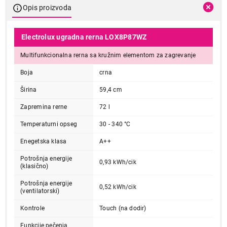
Opis proizvoda
Electrolux ugradna rerna LOX8P87WZ
Multifunkcionalna rerna sa kružnim elementom za zagrevanje
Boja
crna
Širina
59,4 cm
Zapremina rerne
72 l
Temperaturni opseg
30 - 340 °C
Enegetska klasa
A++
Potrošnja energije
0,93 kWh/cik
(klasično)
Potrošnja energije
0,52 kWh/cik
(ventilatorski)
Kontrole
Touch (na dodir)
Funkcije pečenja