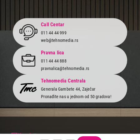
Call Centar
011 44 44 999
web@tehnomedia.rs
Pravna lica
011 44 44 888
pravnalica@tehnomedia.rs
Tehnomedia Centrala
Generala Gambete 44, Zaječar
Pronađite nas u jednom od 50 gradova!
Newsletter