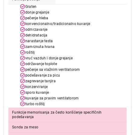
Graten
donje grejanje
pečenje hleba
konvencionalno/tradicionalno kuvanje
odmrzavanje
dehidratacija
narastanje testa
zamrznuta hrana
roštilj
vruć vazduh i donje grejanje
69.999,00
održavanje toplote
UGRADNE RERNE
pečenje sa vlažnim ventilatorom
ELECTROLUX LOX8P87WZ
podešavanje za picu
Proizvod je dodat u korpu.
zagrevanje tanjira
konzerviranje
sporo kuvanje
Ukupno u korpi:
0,00
kuvanje sa pravim ventilatorom
turbo roštilj
Funkcije memorisanja za često korišćenje specifičnih
Nastavi kupovinu
podešavanja
Sonda za meso