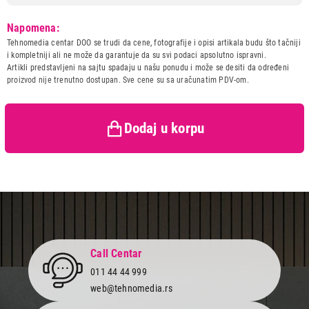
Model:
HISENSE HI 6432 BSCWF
Napomena:
Naziv i vrsta robe:
UGRADNA PLOCA
Tehnomedia centar DOO se trudi da cene, fotografije i opisi artikala budu što tačniji
Uvoznik:
Gorenje d.o.o. Beograd
i kompletniji ali ne može da garantuje da su svi podaci apsolutno ispravni.
Artikli predstavljeni na sajtu spadaju u našu ponudu i može se desiti da određeni
Zemlja porekla:
Slovenija
proizvod nije trenutno dostupan. Sve cene su sa uračunatim PDV-om.
Prava potrošača:
Zagarantovana sva prava
kupaca po osnovu zakona o
zaštiti potrošača
Dodaj u korpu
Call Centar
011 44 44 999
web@tehnomedia.rs