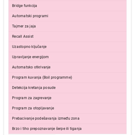
Bridge funkcija
Automatski programi
Tajmer za jaja
Recall Assist
Uzastopno ključanje
Upravljanje energijom
45.999,00
UGRADNE PLOČE
HISENSE HI 6432 BSCWF
Automatsko otkrivanje
Proizvod je dodat u korpu.
Program kuvanja (Boil programme)
Detekcija kretanja posude
Ukupno u korpi:
0,00
Program za zagrevanje
Program za otopljavanje
Nastavi kupovinu
Prebacivanje podešavanja između zona
Brzo i tiho prepoznavanje šerpe ili tiganja
Završi kupovinu