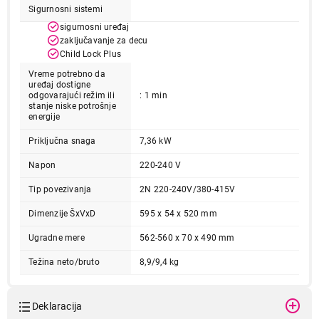
Sigurnosni sistemi
sigurnosni uređaj
zaključavanje za decu
Child Lock Plus
Vreme potrebno da
uređaj dostigne
odgovarajući režim ili
: 1 min
stanje niske potrošnje
energije
Priključna snaga
7,36 kW
Napon
220-240 V
Tip povezivanja
2N 220-240V/380-415V
Dimenzije ŠxVxD
595 x 54 x 520 mm
Ugradne mere
562-560 x 70 x 490 mm
Težina neto/bruto
8,9/9,4 kg
Deklaracija