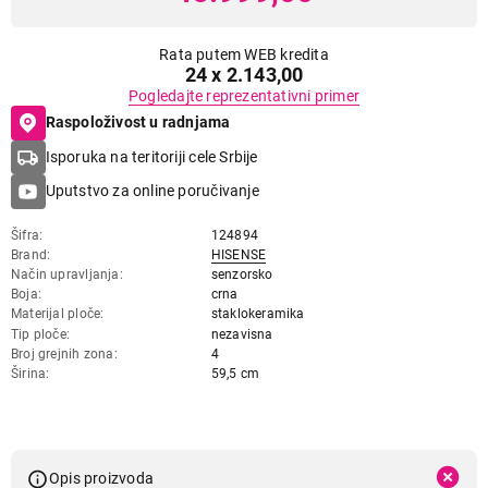
Rata putem WEB kredita
24 x 2.143,00
Pogledajte reprezentativni primer
Raspoloživost u radnjama
Isporuka na teritoriji cele Srbije
Uputstvo za online poručivanje
Šifra
124894
Brand
HISENSE
Način upravljanja
senzorsko
Boja
crna
Materijal ploče
staklokeramika
Tip ploče
nezavisna
Broj grejnih zona
4
Širina
59,5 cm
Opis proizvoda