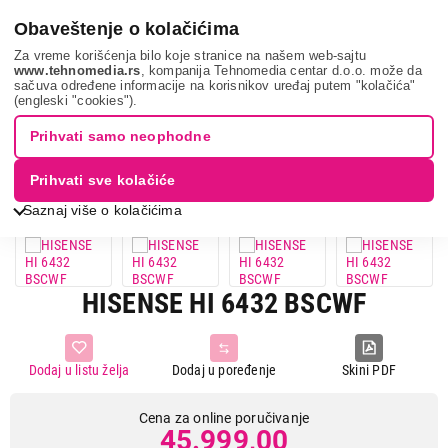
0
Obaveštenje o kolačićima
Za vreme korišćenja bilo koje stranice na našem web-sajtu
www.tehnomedia.rs
, kompanija Tehnomedia centar d.o.o. može da
sačuva određene informacije na korisnikov uređaj putem "kolačića"
Bela tehnika
Ugradne ploče
Ugradne indukcione ploče
(engleski "cookies").
Hisense hi 6432...
Prihvati samo neophodne
Prihvati sve kolačiće
Saznaj više o kolačićima
HISENSE HI 6432 BSCWF
Dodaj u listu želja
Dodaj u poređenje
Skini PDF
Cena za online poručivanje
45.999,00