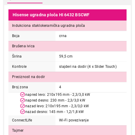
Hisense ugradna ploča HI 6432 BSCWF
Indukciona staklokeramička ugradna ploča
Boja
crna
Brušena ivica
Širina
59,5 cm
Kontrole
slajderi na dodir (4 x Slider Touch)
Preciznost na dodir
Broj zona
4
napred levo: 210x195 mm - 2,3/3,0 kW
napred desno: 230 mm - 2,3/3,0 kW
nazad levo: 210x195 mm - 2,3/3,0 kW
nazad desno: 145 mm - 1,2/1,8 kW
ConnectLife
Wi-Fi povezivanje
Tajmer