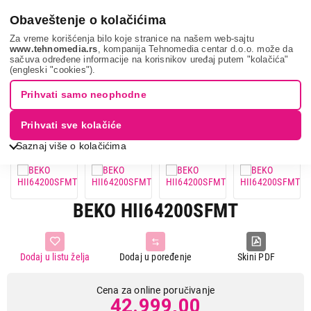
0
Obaveštenje o kolačićima
Za vreme korišćenja bilo koje stranice na našem web-sajtu
www.tehnomedia.rs
, kompanija Tehnomedia centar d.o.o. može da
sačuva određene informacije na korisnikov uređaj putem "kolačića"
Bela tehnika
Ugradne ploče
Ugradne indukcione ploče
(engleski "cookies").
Beko hii64200sf...
Prihvati samo neophodne
Prihvati sve kolačiće
Saznaj više o kolačićima
BEKO HII64200SFMT
Dodaj u listu želja
Dodaj u poređenje
Skini PDF
Cena za online poručivanje
42.999,00