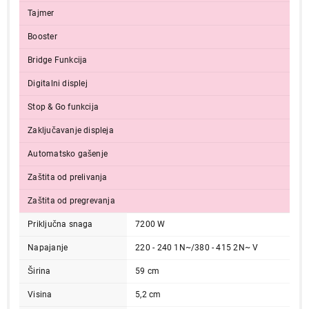
Tajmer
Booster
Bridge Funkcija
Digitalni displej
Stop & Go funkcija
Zaključavanje displeja
42.999,00
UGRADNE PLOČE
BEKO HII64200SFMT
Automatsko gašenje
Proizvod je dodat u korpu.
Zaštita od prelivanja
Zaštita od pregrevanja
Ukupno u korpi:
0,00
Priključna snaga
7200 W
Napajanje
220 - 240 1N~/380 - 415 2N~ V
Nastavi kupovinu
Širina
59 cm
Visina
5,2 cm
Završi kupovinu