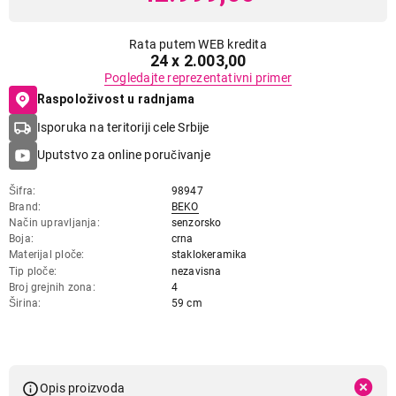
Rata putem WEB kredita
24 x 2.003,00
Pogledajte reprezentativni primer
Raspoloživost u radnjama
Isporuka na teritoriji cele Srbije
Uputstvo za online poručivanje
Šifra
98947
Brand
BEKO
Način upravljanja
senzorsko
Boja
crna
Materijal ploče
staklokeramika
Tip ploče
nezavisna
Broj grejnih zona
4
Širina
59 cm
Opis proizvoda