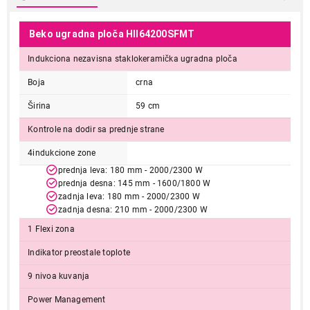
Beko ugradna ploča HII64200SFMT
Indukciona nezavisna staklokeramička ugradna ploča
Boja
crna
Širina
59 cm
Kontrole na dodir sa prednje strane
4indukcione zone
prednja leva: 180 mm - 2000/2300 W
prednja desna: 145 mm - 1600/1800 W
zadnja leva: 180 mm - 2000/2300 W
zadnja desna: 210 mm - 2000/2300 W
1 Flexi zona
Indikator preostale toplote
9 nivoa kuvanja
Power Management