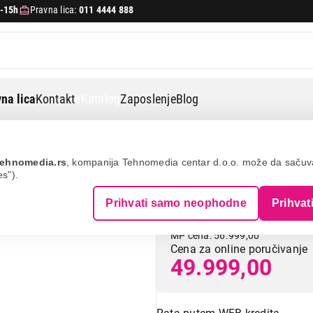
-15h
Pravna lica:
011 4444 888
na lica
Kontakt
eKatalog
Zaposlenje
Blog
 veša
Beko b3wbt681415w
ehnomedia.rs
, kompanija Tehnomedia centar d.o.o. može da saču
es").
BEKO B3WBT68
Prihvati samo neophodne
Prihvat
MP cena: 56.999,00
Cena za online poručivanje
49.999,00