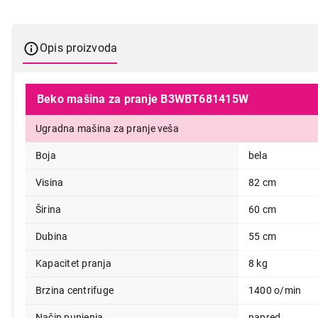
Opis proizvoda
Beko mašina za pranje B3WBT681415W
Ugradna mašina za pranje veša
Boja
bela
Visina
82 cm
Širina
60 cm
Dubina
55 cm
Kapacitet pranja
8 kg
Brzina centrifuge
1400 o/min
Način punjenja
napred