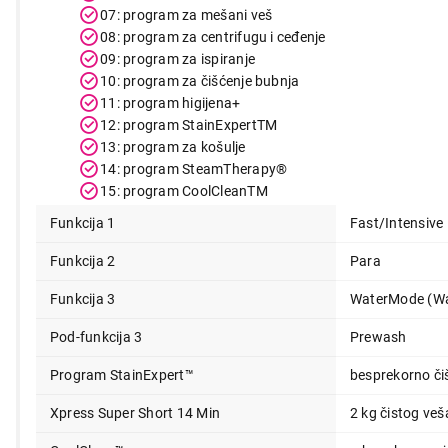
07: program za mešani veš
08: program za centrifugu i ceđenje
09: program za ispiranje
10: program za čišćenje bubnja
11: program higijena+
12: program StainExpertTM
13: program za košulje
14: program SteamTherapy®
15: program CoolCleanTM
Funkcija 1
Fast/Intensive
Funkcija 2
Para
Funkcija 3
WaterMode (Wat
Pod-funkcija 3
Prewash
Program StainExpert™
besprekorno čiš
Xpress Super Short 14 Min
2 kg čistog veš