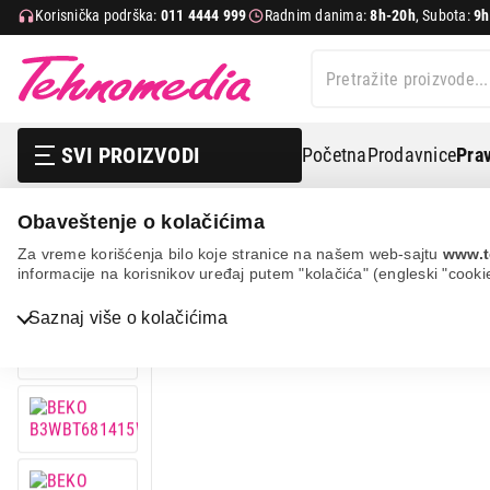
Korisnička podrška:
011 4444 999
Radnim danima:
8h-20h
, Subota:
9h
SVI PROIZVODI
Početna
Prodavnice
Prav
Obaveštenje o kolačićima
Bela tehnika
Veš mašine
Ugradne mašine za pranje
Za vreme korišćenja bilo koje stranice na našem web-sajtu
www.t
informacije na korisnikov uređaj putem "kolačića" (engleski "cooki
12%
UŠTEDA.
Saznaj više o kolačićima
Bela tehnika
TV, audio, video i foto
IT & Gaming