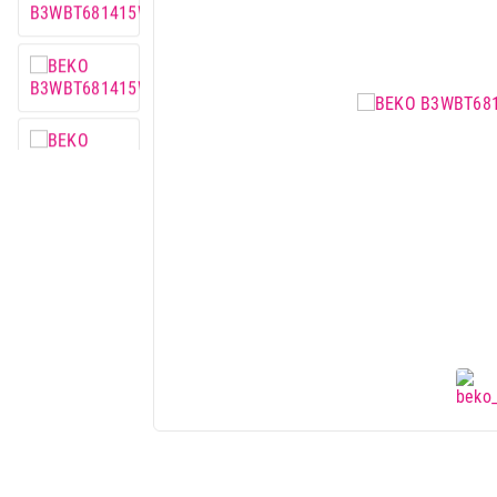
Mobilni telefoni i tableti
Mali kućni aparati
Mali kuhinjski aparati
Grejanje i hlađenje
Nega tela, lepota i zdravlje
Sport i putovanje
Sve za kuću i baštu
Vesa