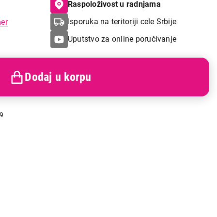
Raspoloživost u radnjama
Isporuka na teritoriji cele Srbije
mer
Uputstvo za online poručivanje
Dodaj u korpu
9