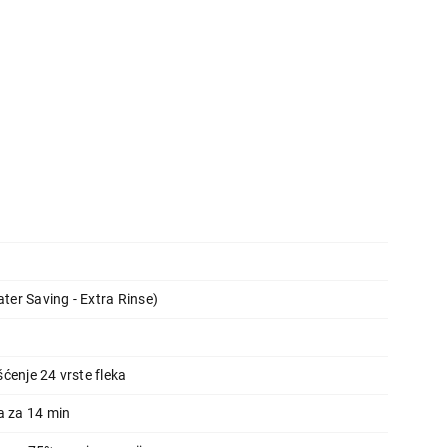
er Saving - Extra Rinse)
ćenje 24 vrste fleka
a za 14 min