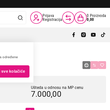
Prijava
0
Proizvoda
Registracija
0,00
va određene
1415W
i sve kolačiće
Ušteda u odnosu na MP cenu
7.000,00