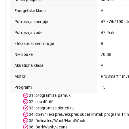
49.999,00
Energetske klasa
A
Potrošnja energije
47 kWh/100 ci
Potrošnja vode
47 l/cik
Efikasnost centrifuge
B
Nivo buke
70 dB
Akustična klasa
A
Motor
ProSmart™ inve
Programi
15
01: program za pamuk
02: eco 40-60
03: program za sintetiku
04: dnevni ekspres/ekspres super kratak program 14 
05: Delicates/Wool/HandWash
06: DarkWash/Jeans