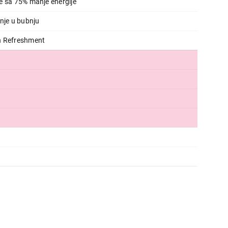
e sa 75% manje energije
nje u bubnju
h Refreshment