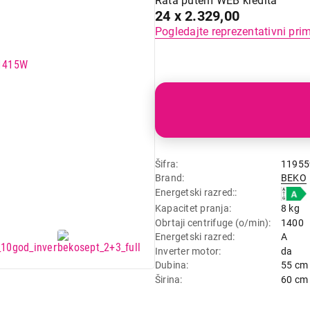
Rata putem WEB kredita
24 x 2.329,00
Pogledajte reprezentativni pri
Šifra
11955
Brand
BEKO
Energetski razred:
Kapacitet pranja
8 kg
Obrtaji centrifuge (o/min)
1400
Energetski razred
A
Inverter motor
da
Dubina
55 cm
Širina
60 cm