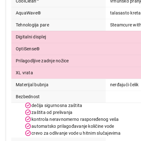
CoolClean™
vrhunsko pranj
AquaWave®
talasasto kreta
Tehnologija pare
Steamcure wit
Digitalni displej
OptiSense®
Prilagodljive zadnje nožice
XL vrata
Materijal bubnja
nerđajući čelik
Bezbednost
dečija sigurnosna zaštita
zaštita od prelivanja
kontrola neravnomerno raspoređenog veša
automatsko prilagođavanje količine vode
crevo za odlivanje vode u hitnim slučajevima