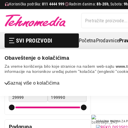
Korisnička podrška:
011 4444 999
Radnim danima:
8h-20h
, Subota:
9h
SVI PROIZVODI
Početna
Prodavnice
Prav
Obaveštenje o kolačićima
Bela tehnika
Mašine za pranje sudova
Ugradne maši
Za vreme korišćenja bilo koje stranice na našem web-sajtu
www.t
informacije na korisnikov uređaj putem "kolačića" (engleski "cooki
UGRADNE 
Cena
Saznaj više o kolačićima
Cena od
Cena do
Bela tehnika
TV, audio, video i foto
IT & Gaming
UGRADNA MASINA ZA 
Podgrupa