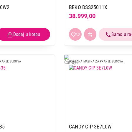
BEKO DIS35023E
L0W2
BEKO DSS25011X
Proizvod je dodat u korpu.
38.999,00
Ukupno u korpi:
0,00
Nastavi kupovinu
Završi
PRANJE SUDOVA
UGRADNA MASINA ZA PRANJE SUDOVA
35
CANDY CIP 3E7L0W