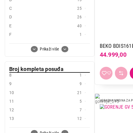
Koncar
2
C
25
Miele
8
D
26
Tesla
2
E
40
Vivax
1
F
1
Vox
10
G
1
BEKO BDIS161
Whirlpool
8
Prikaži više
44.999,00
Broj kompleta posuđa
8
1
9
9
10
21
UGRADNA MASINA ZA 
11
5
12
7
13
12
14 i vise
66