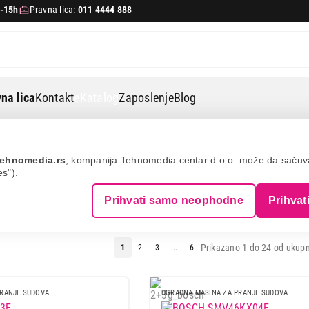
-15h
Pravna lica:
011 4444 888
na lica
Kontakt
eKatalog
Zaposlenje
Blog
ne za pranje sudova
ehnomedia.rs
, kompanija Tehnomedia centar d.o.o. može da saču
es").
MAŠINE ZA PRANJE SUDOVA
Prihvati samo neophodne
Prihvat
Prikazano 1 do 24 od ukupn
1
2
3
...
6
PRANJE SUDOVA
UGRADNA MASINA ZA PRANJE SUDOVA