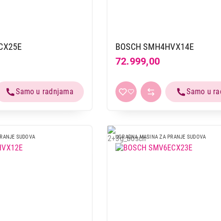
UGRADNE MAŠINE ZA PRANJE SUDOVA
BOSCH SMV46KX04E
Proizvod je dodat u korpu.
CX25E
BOSCH SMH4HVX14E
72.999,00
Ukupno u korpi:
0,00
Nastavi kupovinu
Završi
PRANJE SUDOVA
UGRADNA MASINA ZA PRANJE SUDOVA