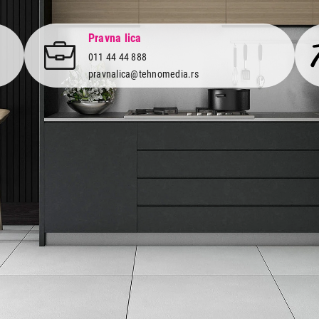
Pravna lica
011 44 44 888
pravnalica@tehnomedia.rs
Informacije
Korisnički
Isporuka robe
Svi brendo
Načini plaćanja
Vraćanje r
Uslovi korišćenja
Reklamacije
Tax Free kupovina
Pratite n
mrežama
Česta postavljana pitanja
eKatalog