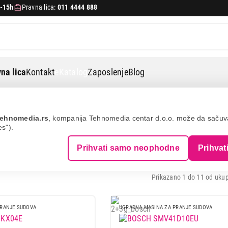
-15h
Pravna lica:
011 4444 888
na lica
Kontakt
eKatalog
Zaposlenje
Blog
ne za pranje sudova
BOSCH
ehnomedia.rs
, kompanija Tehnomedia centar d.o.o. može da saču
es").
ADNE MAŠINE ZA PRANJE SUDOVA - 
Prihvati samo neophodne
Prihvat
Prikazano 1 do 11 od ukup
PRANJE SUDOVA
UGRADNA MASINA ZA PRANJE SUDOVA