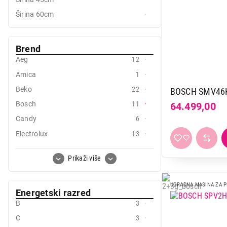
Mali kuhinjski aparati
Širina 60cm
Grejanje i hlađenje
Brend
Nega tela, lepota i zdravlje
Aeg
12
Sport i putovanje
Amica
1
Sve za kuću i baštu
Beko
22
BOSCH SMV46
Bosch
11
64.499,00
Vesa
Candy
6
Electrolux
13
Gorenje
10
Prikaži više
Haier
7
Hansa
6
UGRADNA MASINA ZA 
Energetski razred
Hisense
1
B
3
Indesit
3
C
3
Koncar
2