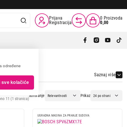
Prijava
0
Proizvoda
Registracija
0,00
va određene
BOSCH
Saznaj više
i sve kolačiće
Sortiranje
Prikaz
no 11 (1 stranica)
UGRADNA MASINA ZA PRANJE SUDOVA