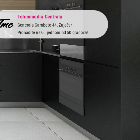
Tehnomedia Centrala
Generala Gambete 44, Zaječar
Pronađite nas u jednom od 50 gradova!
 servis
Newsletter
Prijavite se na naš newsletter i primajte preko
vi
emaila specijalne i ekskluzivne ponude.
obe
 i servis
as na društvenim