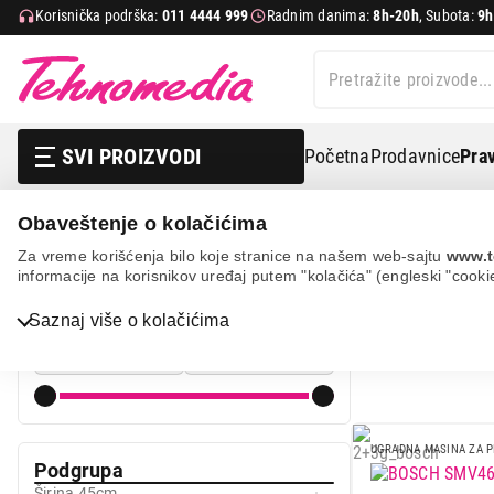
Korisnička podrška:
011 4444 999
Radnim danima:
8h-20h
, Subota:
9h
SVI PROIZVODI
Početna
Prodavnice
Prav
Obaveštenje o kolačićima
Bela tehnika
Mašine za pranje sudova
Ugradne maši
Za vreme korišćenja bilo koje stranice na našem web-sajtu
www.t
informacije na korisnikov uređaj putem "kolačića" (engleski "cooki
UGR
Cena
Bela tehnika
Saznaj više o kolačićima
Cena od
Cena do
TV, audio, video i foto
IT & Gaming
Mobilni telefoni i tableti
UGRADNA MASINA ZA 
Podgrupa
Mali kućni aparati
Širina 45cm