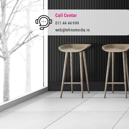
Call Centar
011 44 44 999
web@tehnomedia.rs
Tehnomedia
O nama
Naše prodavnice
Kontakt
Pravna lica
Pravila privatnosti
Karijera i zaposlenje