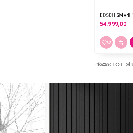
BOSCH SMV4H
54.999,00
Prikazano 1 do 11 od u