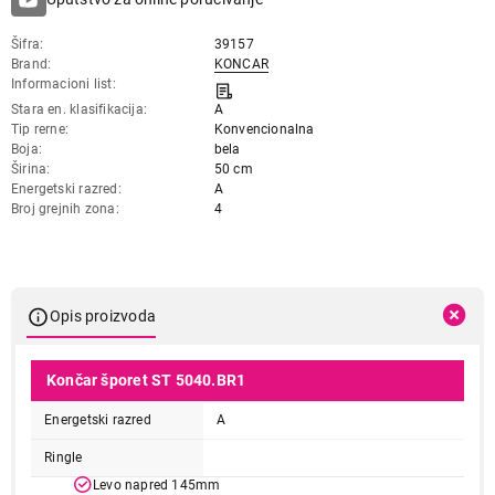
Šifra
39157
Brand
KONCAR
Informacioni list
Stara en. klasifikacija
A
Tip rerne
Konvencionalna
Boja
bela
Širina
50 cm
Energetski razred
A
Broj grejnih zona
4
Opis proizvoda
Končar šporet ST 5040.BR1
Energetski razred
A
Ringle
Levo napred 145mm