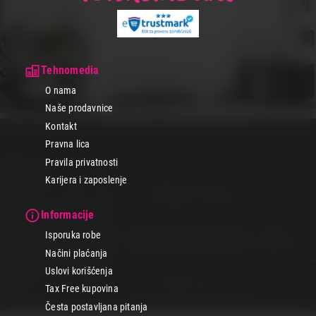
Tehnomedia
O nama
Naše prodavnice
Kontakt
Pravna lica
Pravila privatnosti
Karijera i zaposlenje
Informacije
Isporuka robe
Načini plaćanja
Uslovi korišćenja
Tax Free kupovina
Česta postavljana pitanja