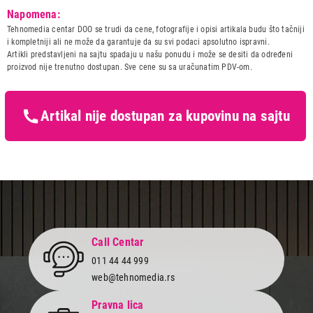
Model:
KONCAR ST 5040.BR1
Napomena:
Naziv i vrsta robe:
SPORET
Tehnomedia centar DOO se trudi da cene, fotografije i opisi artikala budu što tačniji
Uvoznik:
PB NITOM D.O.O. , PB NITOM
i kompletniji ali ne može da garantuje da su svi podaci apsolutno ispravni.
D.O.O.
Artikli predstavljeni na sajtu spadaju u našu ponudu i može se desiti da određeni
proizvod nije trenutno dostupan. Sve cene su sa uračunatim PDV-om.
Zemlja porekla:
Turska
28.999,00
Prava potrošača:
Zagarantovana sva prava
ŠPORETI
kupaca po osnovu zakona o
KONCAR ST 5040.BR1
zaštiti potrošača
Artikal nije dostupan za kupovinu na sajtu
Proizvod je dodat u korpu.
Ukupno u korpi:
0,00
Nastavi kupovinu
Call Centar
Završi kupovinu
011 44 44 999
web@tehnomedia.rs
Pravna lica