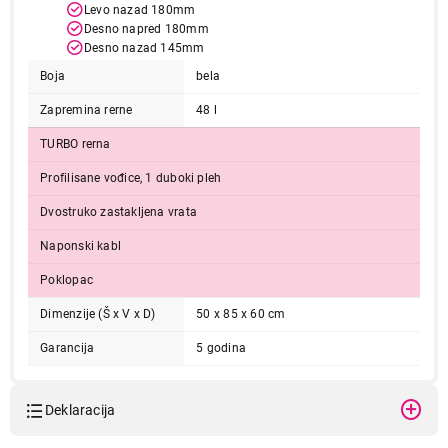
Levo nazad 180mm
Desno napred 180mm
Desno nazad 145mm
Boja
bela
Zapremina rerne
48 l
TURBO rerna
Profilisane vođice, 1 duboki pleh
Dvostruko zastakljena vrata
Naponski kabl
Poklopac
Dimenzije (Š x V x D)
50 x 85 x 60 cm
Garancija
5 godina
Deklaracija