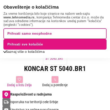
0
Obaveštenje o kolačićima
Za vreme korišćenja bilo koje stranice na našem web-sajtu
www.tehnomedia.rs
, kompanija Tehnomedia centar d.o.o. može da
sačuva određene informacije na korisnikov uređaj putem "kolačića"
Koncar st 5040....
(engleski "cookies").
Prihvati samo neophodne
Prihvati sve kolačiće
Saznaj više o kolačićima
KONCAR ST 5040.BR1
Dodaj u listu želja
Dodaj u poređenje
Raspoloživost u radnjama
Isporuka na teritoriji cele Srbije
Uputstvo za online poručivanje