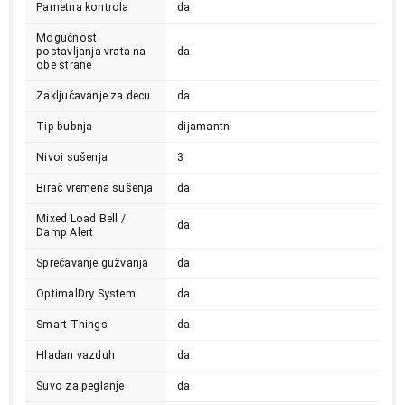
Pametna kontrola
da
Mogućnost
postavljanja vrata na
da
obe strane
Zaključavanje za decu
da
Tip bubnja
dijamantni
49.999,00
MAŠINE ZA SUŠENJE VEŠA
Nivoi sušenja
3
SAMSUNG DV80T5220AX/S7
Proizvod je dodat u korpu.
Birač vremena sušenja
da
Mixed Load Bell /
da
Ukupno u korpi:
0,00
Damp Alert
Sprečavanje gužvanja
da
Nastavi kupovinu
OptimalDry System
da
Smart Things
da
Završi kupovinu
Hladan vazduh
da
Suvo za peglanje
da