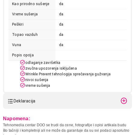
Kao prirodno sušenje
da
Vreme sušenja
da
Peškiri
da
Topao vazduh
da
Vuna
da
Popis opcija
odlaganje završetka
zvučna upozorenja isključena
Wrinkle Prevent tehnologija sprečavanja gužvanja
nivoi sušenja
vreme sušenja
zvučno upozorenje da je odeća osušena do nivoa
vlažnosti
Deklaracija
pametno upravljanje
blokada za decu
Model:
SAMSUNG DV80T5220AX/S7
Posteljina
da
Napomena:
Naziv i vrsta robe:
MASINA ZA SUSENJE VESA
Tehnomedia centar DOO se trudi da cene, fotografije i opisi artikala budu
Quick Dry 35'
da
Uvoznik:
Tehnomedia
što tačniji i kompletniji ali ne može da garantuje da su svi podaci apsolutno