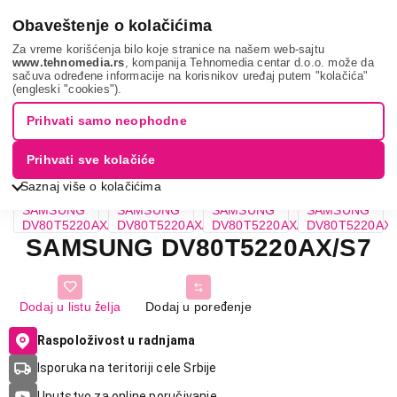
0
Obaveštenje o kolačićima
Za vreme korišćenja bilo koje stranice na našem web-sajtu
www.tehnomedia.rs
, kompanija Tehnomedia centar d.o.o. može da
sačuva određene informacije na korisnikov uređaj putem "kolačića"
Samsung dv80t52...
(engleski "cookies").
Prihvati samo neophodne
Prihvati sve kolačiće
Saznaj više o kolačićima
SAMSUNG DV80T5220AX/S7
Dodaj u listu želja
Dodaj u poređenje
Raspoloživost u radnjama
Isporuka na teritoriji cele Srbije
Uputstvo za online poručivanje