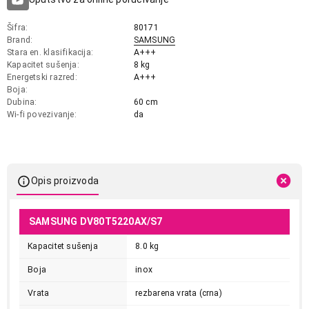
Šifra
80171
Brand
SAMSUNG
Stara en. klasifikacija
A+++
Kapacitet sušenja
8 kg
Energetski razred
A+++
Boja
Dubina
60 cm
Wi-fi povezivanje
da
Opis proizvoda
SAMSUNG DV80T5220AX/S7
Kapacitet sušenja
8.0 kg
Boja
inox
Vrata
rezbarena vrata (crna)