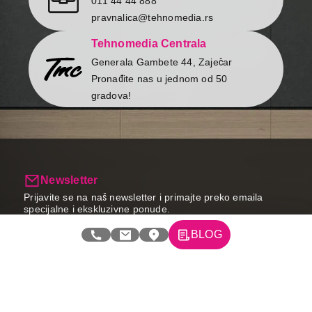
011 44 44 888
WiFi Kit
ne
pravnalica@tehnomedia.rs
SmartThings App
da
Support
Tehnomedia Centrala
Generala Gambete 44, Zaječar
Pronađite nas u jednom od 50
gradova!
Newsletter
Prijavite se na naš newsletter i primajte preko emaila
specijalne i ekskluzivne ponude.
BLOG