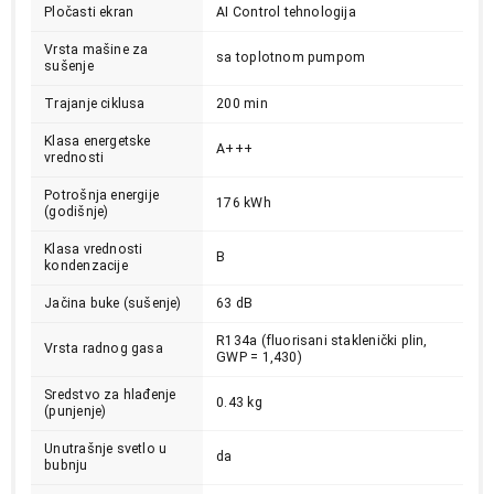
Pločasti ekran
AI Control tehnologija
Vrsta mašine za
sa toplotnom pumpom
sušenje
Trajanje ciklusa
200 min
Klasa energetske
A+++
vrednosti
Potrošnja energije
176 kWh
(godišnje)
Klasa vrednosti
B
kondenzacije
Jačina buke (sušenje)
63 dB
R134a (fluorisani staklenički plin,
Vrsta radnog gasa
GWP = 1,430)
Sredstvo za hlađenje
0.43 kg
(punjenje)
Unutrašnje svetlo u
da
bubnju