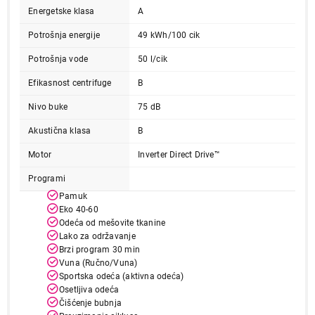
Energetske klasa
A
Potrošnja energije
49 kWh/100 cik
Potrošnja vode
50 l/cik
Efikasnost centrifuge
B
Nivo buke
75 dB
Akustična klasa
B
Motor
Inverter Direct Drive™
49.899,00
Programi
MAŠINE ZA PRANJE VEŠA
LG F4X1009NWB
Pamuk
Eko 40-60
Proizvod je dodat u korpu.
Odeća od mešovite tkanine
Lako za održavanje
Ukupno u korpi:
0,00
Brzi program 30 min
Vuna (Ručno/Vuna)
Sportska odeća (aktivna odeća)
Osetljiva odeća
Nastavi kupovinu
Čišćenje bubnja