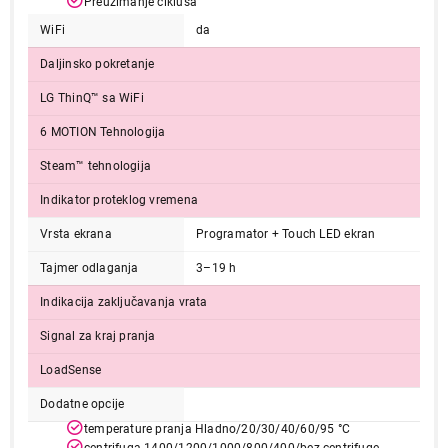
Preuzimanje ciklusa
WiFi
da
Završi kupovinu
Daljinsko pokretanje
LG ThinQ™ sa WiFi
6 MOTION Tehnologija
Steam™ tehnologija
Indikator proteklog vremena
Vrsta ekrana
Programator + Touch LED ekran
Tajmer odlaganja
3–19 h
Indikacija zaključavanja vrata
Signal za kraj pranja
LoadSense
Dodatne opcije
temperature pranja Hladno/20/30/40/60/95 °C
centrifuga 1400/1200/1000/800/400/bez centrifuge