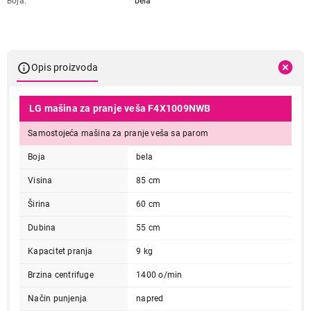
Boja
bela
Opis proizvoda
LG mašina za pranje veša F4X1009NWB
Samostojeća mašina za pranje veša sa parom
Boja
bela
Visina
85 cm
Širina
60 cm
Dubina
55 cm
Kapacitet pranja
9 kg
Brzina centrifuge
1400 o/min
Način punjenja
napred