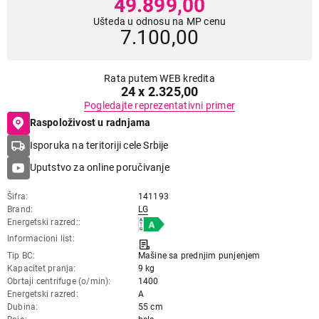
49.899,00
Ušteda u odnosu na MP cenu
7.100,00
Rata putem WEB kredita
24 x 2.325,00
Pogledajte reprezentativni primer
Raspoloživost u radnjama
Isporuka na teritoriji cele Srbije
Uputstvo za online poručivanje
Šifra
141193
Brand
LG
Energetski razred:
Informacioni list
Tip BC
Mašine sa prednjim punjenjem
Kapacitet pranja
9 kg
Obrtaji centrifuge (o/min)
1400
Energetski razred
A
Dubina
55 cm