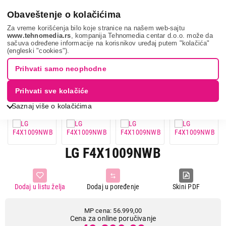
0
Obaveštenje o kolačićima
Za vreme korišćenja bilo koje stranice na našem web-sajtu
www.tehnomedia.rs
, kompanija Tehnomedia centar d.o.o. može da
sačuva određene informacije na korisnikov uređaj putem "kolačića"
Bela tehnika
Veš mašine
Mašine za pranje veša
Lg
(engleski "cookies").
f4x1009nwb...
Prihvati samo neophodne
12%
UŠTEDA.
Prihvati sve kolačiće
Saznaj više o kolačićima
LG F4X1009NWB
Dodaj u listu želja
Dodaj u poređenje
Skini PDF
MP cena: 56.999,00
Cena za online poručivanje