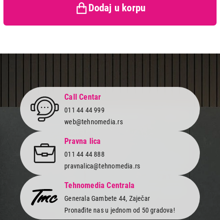
Dodaj u korpu
Neto/bruto težina
58/62 kg
Call Centar
011 44 44 999
web@tehnomedia.rs
Pravna lica
011 44 44 888
pravnalica@tehnomedia.rs
Tehnomedia Centrala
Generala Gambete 44, Zaječar
Pronađite nas u jednom od 50 gradova!