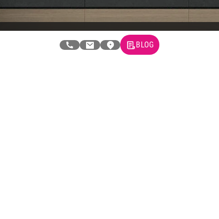
BLOG
Newsletter
Prijavite se na naš newsletter i primajte preko emaila specijalne i
ekskluzivne ponude.
Tehnomedia
O nama