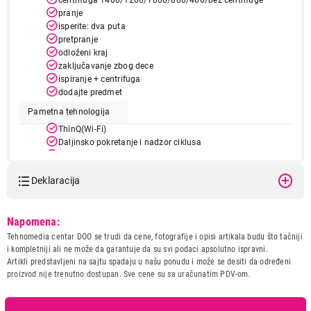
pranje
isperite: dva puta
pretpranje
odloženi kraj
zaključavanje zbog dece
ispiranje + centrifuga
dodajte predmet
Pametna tehnologija
ThinQ(Wi-Fi)
Daljinsko pokretanje i nadzor ciklusa
Preuzmite ciklus
Smart Diagnosis
Deklaracija
Praćenje potrošnje energije
Uputstvo za čišćenje bubnja
Model:
LG F4X1009NWB
Napomena:
Naziv i vrsta robe:
MASINA ZA PRANJE VESA
Pametno uparivanje
Tehnomedia centar DOO se trudi da cene, fotografije i opisi artikala budu što tačniji
Uvoznik:
Tehnomedia centar doo
i kompletniji ali ne može da garantuje da su svi podaci apsolutno ispravni.
Bubanj od nerđajućeg čelika
Artikli predstavljeni na sajtu spadaju u našu ponudu i može se desiti da određeni
Zemlja porekla:
Kina
proizvod nije trenutno dostupan. Sve cene su sa uračunatim PDV-om.
Podizač bubnja
plastični podizač
Prava potrošača:
Zagarantovana sva prava
kupaca po osnovu zakona o
Dimenzije (ŠxVxD)
600 x 850 x 550 mm
zaštiti potrošača