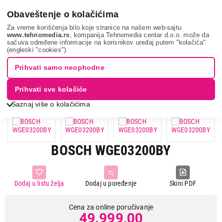
0
Obaveštenje o kolačićima
Za vreme korišćenja bilo koje stranice na našem web-sajtu
www.tehnomedia.rs
, kompanija Tehnomedia centar d.o.o. može da
sačuva određene informacije na korisnikov uređaj putem "kolačića"
Bela tehnika
Veš mašine
Mašine za pranje veša
Bosch
(engleski "cookies").
wge03200b...
Prihvati samo neophodne
Prihvati sve kolačiće
Saznaj više o kolačićima
BOSCH WGE03200BY
Dodaj u listu želja
Dodaj u poređenje
Skini PDF
Cena za online poručivanje
49.999,00