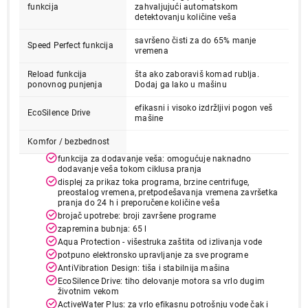
funkcija
zahvaljujući automatskom
Završi kupovinu
detektovanju količine veša
savršeno čisti za do 65% manje
Speed Perfect funkcija
vremena
Reload funkcija
šta ako zaboraviš komad rublja.
ponovnog punjenja
Dodaj ga lako u mašinu
efikasni i visoko izdržljivi pogon veš
EcoSilence Drive
mašine
Komfor / bezbednost
funkcija za dodavanje veša: omogućuje naknadno
dodavanje veša tokom ciklusa pranja
displej za prikaz toka programa, brzine centrifuge,
preostalog vremena, pretpodešavanja vremena završetka
pranja do 24 h i preporučene količine veša
brojač upotrebe: broji završene programe
zapremina bubnja: 65 l
Aqua Protection - višestruka zaštita od izlivanja vode
potpuno elektronsko upravljanje za sve programe
AntiVibration Design: tiša i stabilnija mašina
EcoSilence Drive: tiho delovanje motora sa vrlo dugim
životnim vekom
ActiveWater Plus: za vrlo efikasnu potrošnju vode čak i