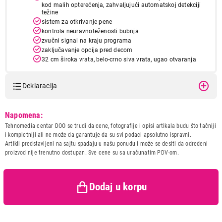
kod malih opterećenja, zahvaljujući automatskoj detekciji
težine
sistem za otkrivanje pene
kontrola neuravnoteženosti bubnja
zvučni signal na kraju programa
zaključavanje opcija pred decom
32 cm široka vrata, belo-crno siva vrata, ugao otvaranja
vrata 160°
metalna kvaka na vratima
Deklaracija
udobno zaključavanje
Priključna snaga
2,3 kW
Model:
BOSCH WGE03200BY
Napomena:
Napajanje
220-240 V/50 Hz
Naziv i vrsta robe:
MASINA ZA PRANJE VESA
Tehnomedia centar DOO se trudi da cene, fotografije i opisi artikala budu što tačniji
Dužina priključnog
Uvoznik:
BSH Kućni aparati Doo
i kompletniji ali ne može da garantuje da su svi podaci apsolutno ispravni.
160 cm
kabla
Artikli predstavljeni na sajtu spadaju u našu ponudu i može se desiti da određeni
Zemlja porekla:
Turska
proizvod nije trenutno dostupan. Sve cene su sa uračunatim PDV-om.
Dubina uređaja sa
Prava potrošača:
Zagarantovana sva prava
104,9 cm
otvorenim vratima
kupaca po osnovu zakona o
zaštiti potrošača
Dimenzije (ŠxVxD)
598 x 848 x 588 mm
Dodaj u korpu
Neto težina
71,4 kg