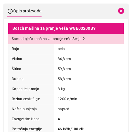
Opis proizvoda
Bosch mašina za pranje veša WGE03200BY
Samostojeća mašina za pranje veša Serija 2
Boja
bela
Visina
84,8 cm
Širina
59,8 cm
Dubina
58,8 cm
Kapacitet pranja
8 kg
Brzina centrifuge
1200 o/min
Način punjenja
napred
Energetske klasa
A
Potrošnja energije
46 kWh/100 cik