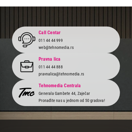
Call Centar
011 44 44 999
web@tehnomedia.rs
Pravna lica
011 44 44 888
pravnalica@tehnomedia.rs
Tehnomedia Centrala
Generala Gambete 44, Zaječar
Pronađite nas u jednom od 50 gradova!