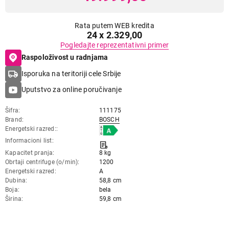
Rata putem WEB kredita
24 x 2.329,00
Pogledajte reprezentativni primer
Raspoloživost u radnjama
Isporuka na teritoriji cele Srbije
Uputstvo za online poručivanje
Šifra
111175
Brand
BOSCH
Energetski razred:
Informacioni list
Kapacitet pranja
8 kg
Obrtaji centrifuge (o/min)
1200
Energetski razred
A
Dubina
58,8 cm
Boja
bela
Širina
59,8 cm