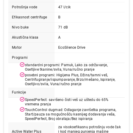
Potrošnja vode
47 l/cik
Efikasnost centrifuge
B
Nivo buke
71 dB
Akustična klasa
A
Motor
EcoSilence Drive
Programi
49.999,00
standardni programi: Pamuk, Lako za održavanje,
MAŠINE ZA PRANJE VEŠA
Osetljive tkanine/svila, Vuna/ručno pranje
BOSCH WGE03200BY
posebni programi: Higijena Plus, Džins/tamni veš,
Centrifugiranje/ispumpavanje, Brzo/mešano, Ispiranje,
Proizvod je dodat u korpu.
Osetljivo/svila, Vuna/ručno pranje
Funkcije
Ukupno u korpi:
0,00
SpeedPerfect: savršeno čisti veš uz uštedu do 65%
vremena pranja
TouchControl dugmad: Odlaganje završetka programa,
Start/pauza sa mogućnošću kasnijeg dodavanja veša,
Nastavi kupovinu
SpeedPerfect, Broj obrataja/Bez ispiranja
za visokoefikasnu potrošnju vode čak
Active Water Plus
i kod manjeg punjenja mašine