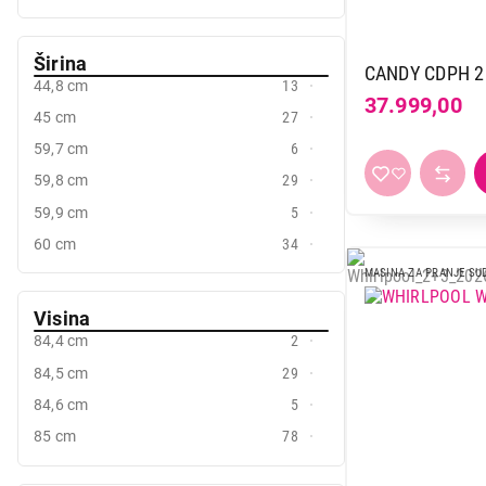
Širina
CANDY CDPH 2
44,8 cm
13
37.999,00
45 cm
27
59,7 cm
6
59,8 cm
29
59,9 cm
5
60 cm
34
MASINA ZA PRANJE SU
Visina
84,4 cm
2
84,5 cm
29
84,6 cm
5
85 cm
78