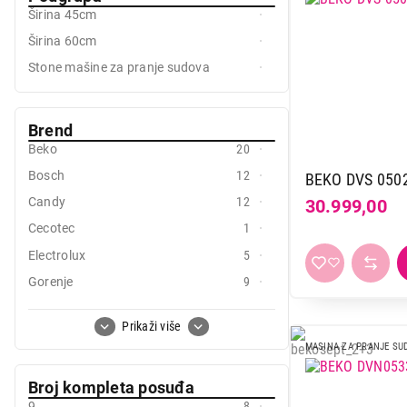
Mobilni telefoni i tableti
Širina 45cm
Mali kućni aparati
Širina 60cm
Stone mašine za pranje sudova
Mali kuhinjski aparati
Grejanje i hlađenje
Brend
Nega tela, lepota i zdravlje
Beko
20
Bosch
12
Sport i putovanje
BEKO DVS 050
Candy
12
30.999,00
Sve za kuću i baštu
Cecotec
1
Vesa
Electrolux
5
Gorenje
9
Haier
5
Prikaži više
Indesit
4
MASINA ZA PRANJE SU
Koncar
11
Broj kompleta posuđa
Midea
1
9
8