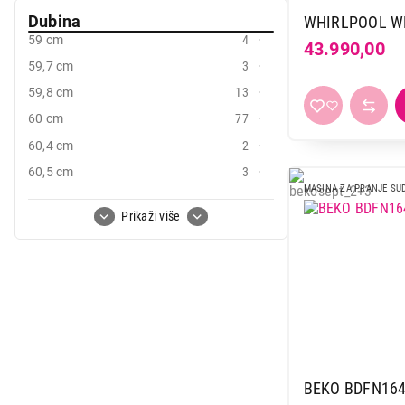
30.999,00
Dubina
WHIRLPOOL WF
59 cm
4
43.990,00
59,7 cm
3
59,8 cm
13
60 cm
77
60,4 cm
2
60,5 cm
3
MASINA ZA PRANJE SU
61 cm
6
Prikaži više
62 cm
3
62,2 cm
3
BEKO BDFN16