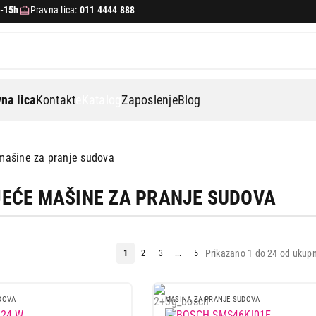
-15h
Pravna lica:
011 4444 888
na lica
Kontakt
eKatalog
Zaposlenje
Blog
mašine za pranje sudova
EĆE MAŠINE ZA PRANJE SUDOVA
Prikazano 1 do 24 od ukupn
1
2
3
...
5
DOVA
MASINA ZA PRANJE SUDOVA