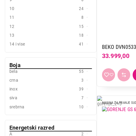
Miele
5
10
24
Tesla
1
11
8
Vivax
4
12
15
Vox
22
13
18
Whirlpool
4
14 i vise
41
BEKO DVN053
33.999,00
Boja
bela
55
crna
3
inox
39
siva
7
MASINA ZA PRANJE SU
srebrna
10
Energetski razred
A
2