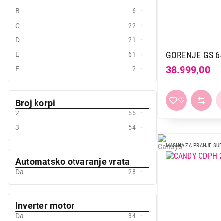
B
6
C
22
D
21
GORENJE GS 6
E
61
38.999,00
F
2
Broj korpi
2
55
3
54
MASINA ZA PRANJE SU
Automatsko otvaranje vrata
Da
28
Inverter motor
Da
34