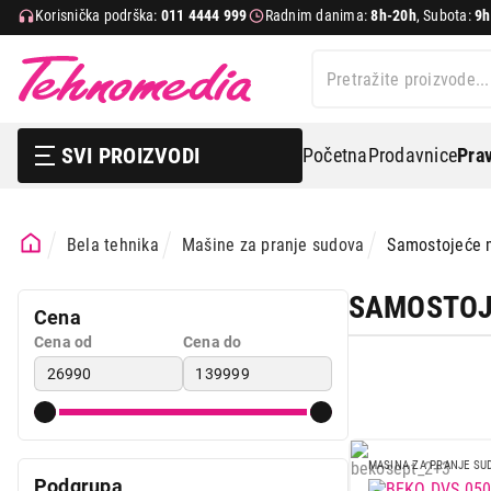
Korisnička podrška:
011 4444 999
Radnim danima:
8h-20h
, Subota:
9h
SVI PROIZVODI
Početna
Prodavnice
Prav
Bela tehnika
Mašine za pranje sudova
Samostojeće 
SAMOSTOJ
Cena
Cena od
Cena do
Bela tehnika
TV, audio, video i foto
IT & Gaming
MASINA ZA PRANJE SU
Podgrupa