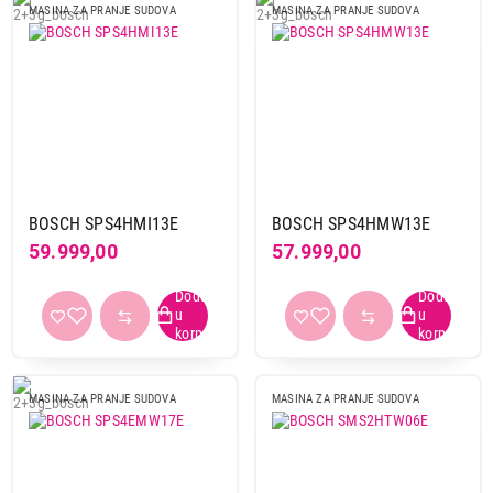
Visina
MASINA ZA PRANJE SUDOVA
MASINA ZA PRANJE SUDOVA
84,5 cm
9
85 cm
3
Dubina
60 cm
12
Obriši filtere
BOSCH SPS4HMI13E
BOSCH SPS4HMW13E
49.999,00
Primeni filtere
59.999,00
57.999,00
MAŠINE ZA PRANJE SUDOVA
BOSCH SMS46KI01E
Proizvod je dodat u korpu.
Ukupno u korpi:
0,00
MASINA ZA PRANJE SUDOVA
MASINA ZA PRANJE SUDOVA
Nastavi kupovinu