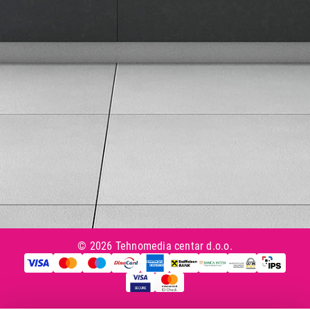
Uslovi korišćenja
Tax Free kupovina
Česta postavljana pitanja
eKatalog
Korisnički servis
Svi brendovi
Vraćanje robe
Reklamacije i servis
Pratite nas na društvenim mrežama
© 2026 Tehnomedia centar d.o.o.