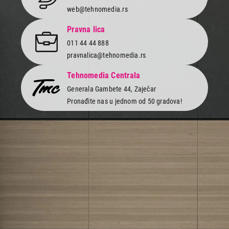
web@tehnomedia.rs
Pravna lica
011 44 44 888
pravnalica@tehnomedia.rs
Tehnomedia Centrala
Generala Gambete 44, Zaječar
Pronađite nas u jednom od 50 gradova!
Newsletter
Prijavite se na naš newsletter i primajte preko emaila specijalne i
ekskluzivne ponude.