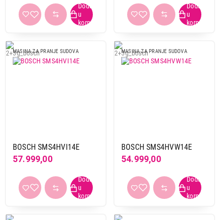
C
3
D
2
E
5
F
1
MASINA ZA PRANJE SUDOVA
MASINA ZA PRANJE SUDOVA
Broj korpi
2
4
3
8
Inverter motor
Da
9
BOSCH SMS4HVI14E
BOSCH SMS4HVW14E
57.999,00
54.999,00
Širina
45 cm
6
60 cm
6