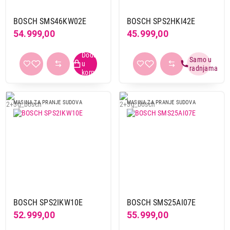
Vivax
4
BOSCH SMS46KW02E
BOSCH SPS2HKI42E
Vox
22
54.999,00
45.999,00
Whirlpool
4
Broj kompleta posuđa
9
1
10
5
12
1
MASINA ZA PRANJE SUDOVA
MASINA ZA PRANJE SUDOVA
13
3
14 i vise
2
Boja
bela
6
inox
6
BOSCH SPS2IKW10E
BOSCH SMS25AI07E
52.999,00
55.999,00
Energetski razred
B
1