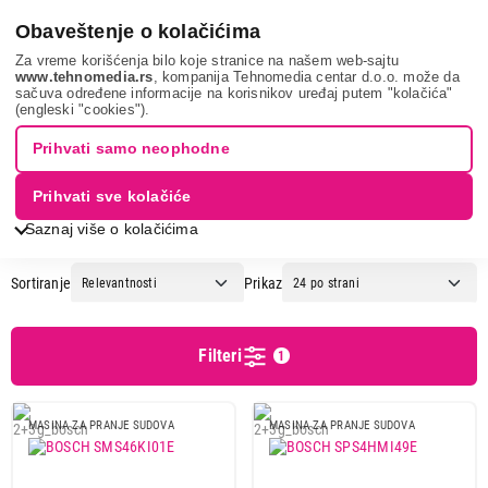
0
Obaveštenje o kolačićima
Za vreme korišćenja bilo koje stranice na našem web-sajtu
www.tehnomedia.rs
, kompanija Tehnomedia centar d.o.o. može da
sačuva određene informacije na korisnikov uređaj putem "kolačića"
Bela tehnika
Mašine za pranje sudova
Samostojeće mašine za
(engleski "cookies").
pranje sudova
BOSCH
Prihvati samo neophodne
SAMOSTOJEĆE MAŠINE ZA
Prihvati sve kolačiće
PRANJE SUDOVA - BOSCH
Saznaj više o kolačićima
Sortiranje
Prikaz
Cena
Cena od
Cena do
Filteri
1
MASINA ZA PRANJE SUDOVA
MASINA ZA PRANJE SUDOVA
Podgrupa