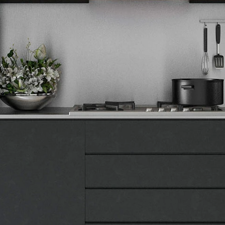
Tehnomedia
O nama
Naše prodavnice
Kontakt
Pravna lica
Pravila privatnosti
Karijera i zaposlenje
Informacije
Isporuka robe
Načini plaćanja