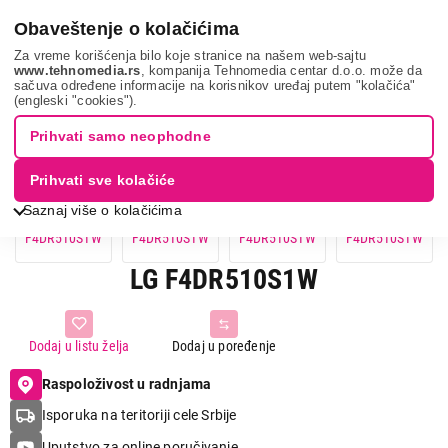
0
Obaveštenje o kolačićima
Za vreme korišćenja bilo koje stranice na našem web-sajtu
www.tehnomedia.rs
, kompanija Tehnomedia centar d.o.o. može da
sačuva određene informacije na korisnikov uređaj putem "kolačića"
Lg f4dr510s1w...
(engleski "cookies").
Prihvati samo neophodne
Prihvati sve kolačiće
Saznaj više o kolačićima
LG F4DR510S1W
Dodaj u listu želja
Dodaj u poređenje
Raspoloživost u radnjama
Isporuka na teritoriji cele Srbije
Uputstvo za online poručivanje