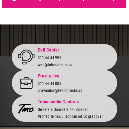
Call Centar
011 44 44 999
web@tehnomedia.rs
Pravna lica
011 44 44 888
pravnalica@tehnomedia.rs
Tehnomedia Centrala
Generala Gambete 44, Zaječar
Pronađite nas u jednom od 50 gradova!