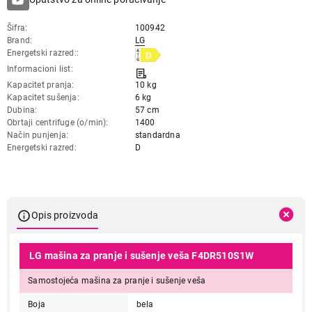
Šifra
100942
Brand
LG
Energetski razred:
Informacioni list
Kapacitet pranja
10 kg
Kapacitet sušenja
6 kg
Dubina
57 cm
Obrtaji centrifuge (o/min)
1400
Način punjenja
standardna
Energetski razred
D
Opis proizvoda
LG mašina za pranje i sušenje veša F4DR510S1W
Samostojeća mašina za pranje i sušenje veša
Boja
bela