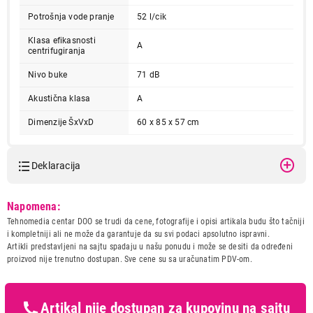
Potrošnja vode pranje
52 l/cik
Klasa efikasnosti
A
centrifugiranja
Nivo buke
71 dB
93.999,00
Akustična klasa
A
MAŠINE ZA PRANJE I SUŠENJE VEŠA
LG F4DR510S1W
Dimenzije ŠxVxD
60 x 85 x 57 cm
Proizvod je dodat u korpu.
Deklaracija
Ukupno u korpi:
0,00
Model:
LG F4DR510S1W
Napomena:
Nastavi kupovinu
Naziv i vrsta robe:
MASINA ZA PRANJE I
Tehnomedia centar DOO se trudi da cene, fotografije i opisi artikala budu što tačniji
SUSENJE VESA
i kompletniji ali ne može da garantuje da su svi podaci apsolutno ispravni.
Uvoznik:
Also
Artikli predstavljeni na sajtu spadaju u našu ponudu i može se desiti da određeni
proizvod nije trenutno dostupan. Sve cene su sa uračunatim PDV-om.
Završi kupovinu
Zemlja porekla:
Kina
Prava potrošača:
Zagarantovana sva prava
kupaca po osnovu zakona o
zaštiti potrošača
Artikal nije dostupan za kupovinu na sajtu