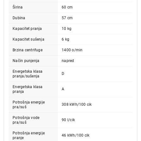
Širina
60 cm
Dubina
57 cm
Kapacitet pranja
10 kg
Kapacitet sušenja
6 kg
Brzina centrifuge
1400 o/min
Način punjenja
napred
Energetska klasa
D
pranja/sušenja
Energetska klasa
A
pranja
Potrošnja energije
308 kWh/100 cik
pra/suš
Potrošnja vode
90 l/cik
pra/suš
Potrošnja energije
46 kWh/100 cik
pranje