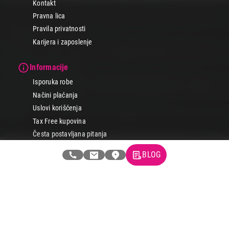
Kontakt
Pravna lica
Pravila privatnosti
Karijera i zaposlenje
Informacije
Isporuka robe
Načini plaćanja
Uslovi korišćenja
Tax Free kupovina
Česta postavljana pitanja
eKatalog
BLOG
Korisnički servis
Svi brendovi
Vraćanje robe
Reklamacije i servis