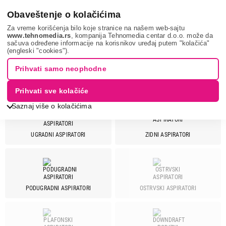
0
Obaveštenje o kolačićima
Za vreme korišćenja bilo koje stranice na našem web-sajtu
www.tehnomedia.rs
, kompanija Tehnomedia centar d.o.o. može da
sačuva određene informacije na korisnikov uređaj putem "kolačića"
Bela tehnika
Aspiratori
BOSCH
(engleski "cookies").
Prihvati samo neophodne
ASPIRATORI - BOSCH
Prihvati sve kolačiće
Saznaj više o kolačićima
UGRADNI ASPIRATORI
ZIDNI ASPIRATORI
Cena
Cena od
Cena do
PODUGRADNI ASPIRATORI
OSTRVSKI ASPIRATORI
Brend
Aeg
5