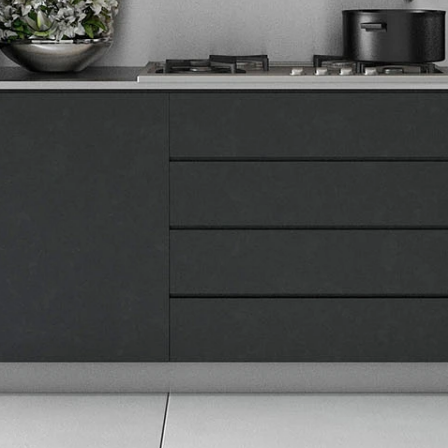
Tehnomedia
O nama
Naše prodavnice
Kontakt
Pravna lica
Pravila privatnosti
Karijera i zaposlenje
Informacije
Isporuka robe
Načini plaćanja
Uslovi korišćenja
Tax Free kupovina
Česta postavljana pitanja
eKatalog
Korisnički servis