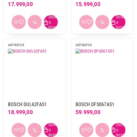
17.999,00
15.999,00
Broj motora
1
12
Nivo buke
ASPIRATOR
ASPIRATOR
50-61 dB
1
62-68 dB
9
preko 68 dB
3
Upravljanje
mehaničko
11
senzorsko
2
BOSCH DUL62FA51
BOSCH DFS067A51
18.999,00
59.999,00
Obriši filtere
Primeni filtere