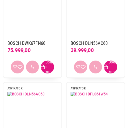
22.999,00
BOSCH DWK67FN60
BOSCH DLN56AC60
ASPIRATORI
BOSCH DFT63AC50
75.999,00
39.999,00
Proizvod je dodat u korpu.
Ukupno u korpi:
0,00
ASPIRATOR
ASPIRATOR
Nastavi kupovinu
Završi kupovinu