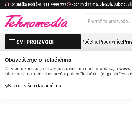
Korisnička podrška:
011 4444 999
Radnim danima:
8h-20h
, Subota:
9h
SVI PROIZVODI
Početna
Prodavnice
Prav
Obaveštenje o kolačićima
Tv, audio, video i foto
Zvučnici
Bluetooth zvučnici
Za vreme korišćenja bilo koje stranice na našem web-sajtu
www.t
informacije na korisnikov uređaj putem "kolačića" (engleski "cooki
Bela tehnika
Saznaj više o kolačićima
TV, audio, video i foto
IT & Gaming
Mobilni telefoni i tableti
Mali kućni aparati