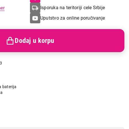
Isporuka na teritoriji cele Srbije
mer
Uputstvo za online poručivanje
Dodaj u korpu
3
a baterija
ka