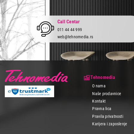
Call Centar
011 44 44 999
web@tehnomedia.rs
Tehnomedia
O nama
Naše prodavnice
Kontakt
Pravna lica
Pravila privatnosti
Karijera i zaposlenje