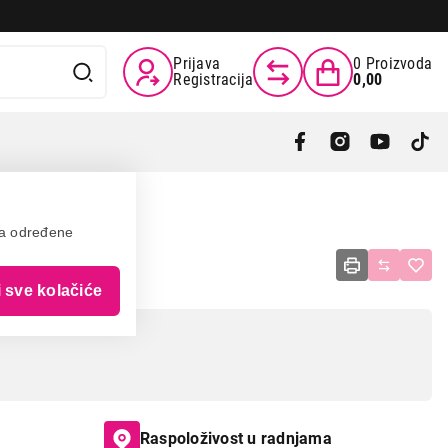
Prijava
0
Proizvoda
Registracija
0,00
va određene
i sve kolačiće
Raspoloživost u radnjama