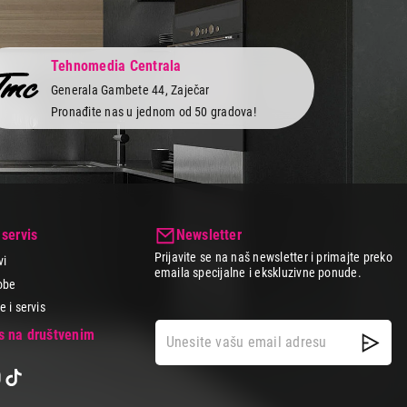
Tehnomedia Centrala
Generala Gambete 44, Zaječar
Pronađite nas u jednom od 50 gradova!
 servis
Newsletter
Prijavite se na naš newsletter i primajte preko
vi
emaila specijalne i ekskluzivne ponude.
obe
 i servis
as na društvenim