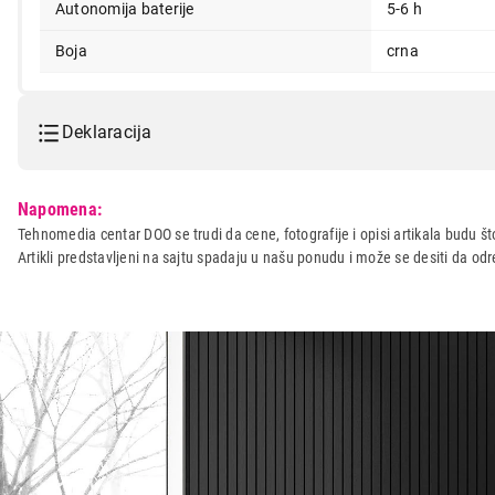
Autonomija baterije
5-6 h
Boja
crna
Deklaracija
Model:
LEXA LX-1 Black
Napomena:
Naziv i vrsta robe:
ZVUCNIK
Tehnomedia centar DOO se trudi da cene, fotografije i opisi artikala budu što
Artikli predstavljeni na sajtu spadaju u našu ponudu i može se desiti da o
Uvoznik:
Vitel
Zemlja porekla:
Kina
Prava potrošača:
Zagarantovana sva prava kup