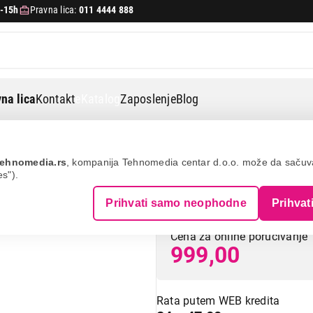
-15h
Pravna lica:
011 4444 888
na lica
Kontakt
eKatalog
Zaposlenje
Blog
Lexa lx-1 black
ehnomedia.rs
, kompanija Tehnomedia centar d.o.o. može da saču
es").
LEXA LX-1 Black
Prihvati samo neophodne
Prihvat
Cena za online poručivanje
999,00
Rata putem WEB kredita