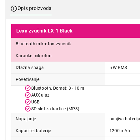
Opis proizvoda
Lexa zvučnik LX-1 Black
Bluetooth mikrofon-zvučnik
Karaoke mikrofon
Izlazna snaga
5 W RMS
Povezivanje
999,00
Bluetooth, Domet: 8 - 10 m
AUX ulaz
USB
SD slot za kartice (MP3)
Napajanje
punjiva baterij
Kapacitet baterije
1200 mAh