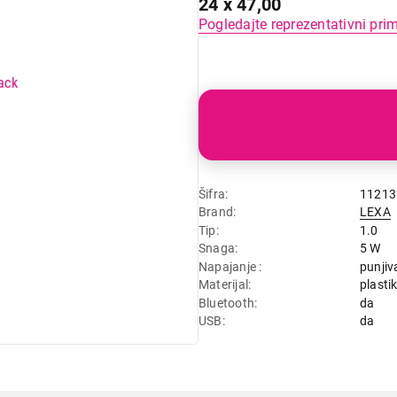
24 x 47,00
Pogledajte reprezentativni pri
Šifra
11213
Brand
LEXA
Tip
1.0
Snaga
5 W
Napajanje
punjiv
Materijal
plasti
Bluetooth
da
USB
da