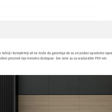
 tačniji i kompletniji ali ne može da garantuje da su svi podaci apsolutno ispra
dređeni proizvod nije trenutno dostupan. Sve cene su sa uračunatim PDV-om.
aca po osnovu zakona o zaštiti potrošača