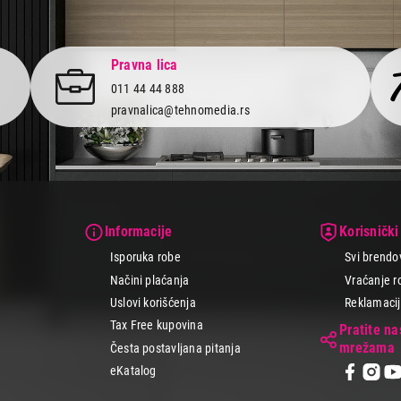
Pravna lica
011 44 44 888
pravnalica@tehnomedia.rs
Informacije
Korisnički
Isporuka robe
Svi brendo
Načini plaćanja
Vraćanje r
Uslovi korišćenja
Reklamacije
Tax Free kupovina
Pratite n
mrežama
Česta postavljana pitanja
eKatalog