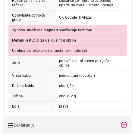
Povezivanje na više
slušalice se mogu istovremeno
tačaka
upariti sa dva Bluetooth uređaja
Upravljajte pomoću
OK Google ili Alexa
glasa
Zgodno smeštena dugmad olakšavaju kontrolu
Mekani jastučići za uši ovalnog oblika
Udobna sintetička koža i uretanski materijali
pozlaćen mini stereo priključak L
Jack
oblika
Vrsta kabla
jednostrani (odvojivi)
Dužina kabla
oko 1,2 m
Težina
oko 192 g
Boja
plava
Deklaracija