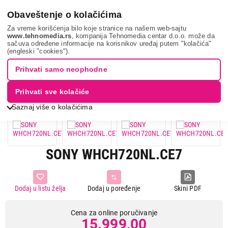
0
Obaveštenje o kolačićima
Za vreme korišćenja bilo koje stranice na našem web-sajtu
www.tehnomedia.rs
, kompanija Tehnomedia centar d.o.o. može da
sačuva određene informacije na korisnikov uređaj putem "kolačića"
Tv, audio, video i foto
Slušalice
Overhead slušalice
Sony
(engleski "cookies").
whch720nl....
Prihvati samo neophodne
Prihvati sve kolačiće
Saznaj više o kolačićima
SONY WHCH720NL.CE7
Dodaj u listu želja
Dodaj u poređenje
Skini PDF
Cena za online poručivanje
15.999,00