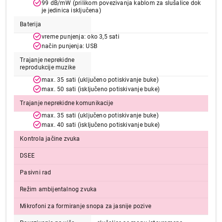
99 dB/mW (prilikom povezivanja kablom za slušalice dok
je jedinica isključena)
Baterija
vreme punjenja: oko 3,5 sati
način punjenja: USB
Trajanje neprekidne
reprodukcije muzike
max. 35 sati (uključeno potiskivanje buke)
max. 50 sati (isključeno potiskivanje buke)
15.999,00
SLUŠALICE
Trajanje neprekidne komunikacije
SONY WHCH720NL.CE7
max. 35 sati (uključeno potiskivanje buke)
Proizvod je dodat u korpu.
max. 40 sati (isključeno potiskivanje buke)
Kontrola jačine zvuka
Ukupno u korpi:
0,00
DSEE
Pasivni rad
Nastavi kupovinu
Režim ambijentalnog zvuka
Mikrofoni za formiranje snopa za jasnije pozive
Završi kupovinu