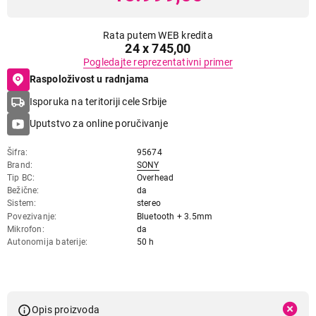
Rata putem WEB kredita
24 x 745,00
Pogledajte reprezentativni primer
Raspoloživost u radnjama
Isporuka na teritoriji cele Srbije
Uputstvo za online poručivanje
Šifra
95674
Brand
SONY
Tip BC
Overhead
Bežične
da
Sistem
stereo
Povezivanje
Bluetooth + 3.5mm
Mikrofon
da
Autonomija baterije
50 h
Opis proizvoda