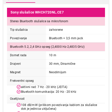
Sony slušalice WHCH720NL.CE7
Stereo Bluetooth slušalice sa mikrofonom
Tip slušalica
zatvorene
Povezivanje
Bluetooth + 3,5 mm jack
Bluetooth 5.2, 2,4 GHz opseg (2,4000 Hz-2,4835 GHz)
Domet rada
10 m
Drajveri
30 mm, Dinamične
Magnet
Neodimijum
Frekventni opseg
aktivni rad: 7 Hz - 20 kHz (JEITA)
Bluetooth komunikacija: 20 Hz - 20 kHz
Osetljivost
108 dB/mW (prilikom povezivanja kablom za slušalice
dok je jedinica uključena)