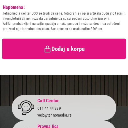
Model:
SONY WHCH720NL.CE7
Napomena:
Naziv i vrsta robe:
SLUSALICA
Tehnomedia centar DOO se trudi da cene, fotografije i opisi artikala budu što tačniji
Uvoznik:
JOSIPOVIC DOO
i kompletniji ali ne može da garantuje da su svi podaci apsolutno ispravni.
Artikli predstavljeni na sajtu spadaju u našu ponudu i može se desiti da određeni
Zemlja porekla:
Kina
proizvod nije trenutno dostupan. Sve cene su sa uračunatim PDV-om.
Prava potrošača:
Zagarantovana sva prava
kupaca po osnovu zakona o
zaštiti potrošača
Dodaj u korpu
Call Centar
011 44 44 999
web@tehnomedia.rs
Pravna lica