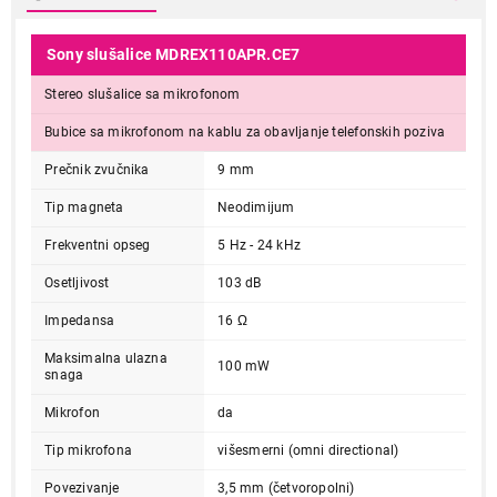
Sony slušalice MDREX110APR.CE7
Stereo slušalice sa mikrofonom
Bubice sa mikrofonom na kablu za obavljanje telefonskih poziva
Prečnik zvučnika
9 mm
Tip magneta
Neodimijum
Frekventni opseg
5 Hz - 24 kHz
Osetljivost
103 dB
Impedansa
16 Ω
Maksimalna ulazna
100 mW
snaga
Mikrofon
da
Tip mikrofona
višesmerni (omni directional)
Povezivanje
3,5 mm (četvoropolni)