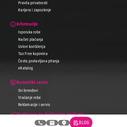
Pravila privatnosti
Karijera i zaposlenje
Informacije
Isporuka robe
Načini plaćanja
Uslovi korišćenja
Tax Free kupovina
Česta postavljana pitanja
eKatalog
Korisnički servis
Svi brendovi
Vraćanje robe
Reklamacije i servis
Pratite nas na društvenim mrežama
BLOG