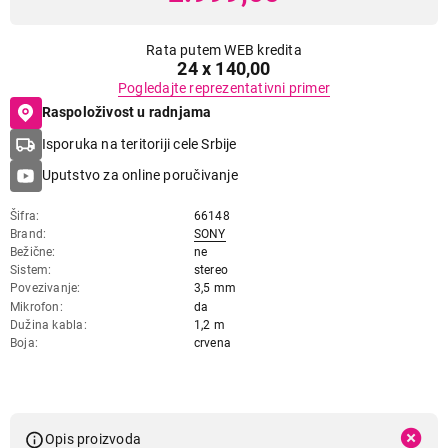
Rata putem WEB kredita
24 x 140,00
Pogledajte reprezentativni primer
Raspoloživost u radnjama
Isporuka na teritoriji cele Srbije
Uputstvo za online poručivanje
Šifra
66148
Brand
SONY
Bežične
ne
Sistem
stereo
Povezivanje
3,5 mm
Mikrofon
da
Dužina kabla
1,2 m
Boja
crvena
Opis proizvoda