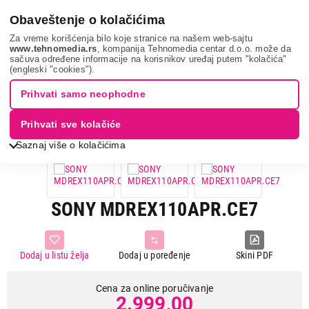
0
Obaveštenje o kolačićima
Za vreme korišćenja bilo koje stranice na našem web-sajtu
www.tehnomedia.rs
, kompanija Tehnomedia centar d.o.o. može da
sačuva određene informacije na korisnikov uređaj putem "kolačića"
Tv, audio, video i foto
Slušalice
Bubice žične
Sony
(engleski "cookies").
mdrex110ap...
Prihvati samo neophodne
Prihvati sve kolačiće
Saznaj više o kolačićima
SONY MDREX110APR.CE7
Dodaj u listu želja
Dodaj u poređenje
Skini PDF
Cena za online poručivanje
2.999,00