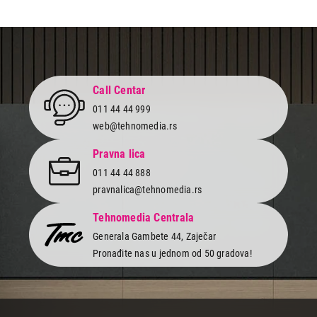
Call Centar
011 44 44 999
web@tehnomedia.rs
Pravna lica
011 44 44 888
pravnalica@tehnomedia.rs
Tehnomedia Centrala
Generala Gambete 44, Zaječar
Pronađite nas u jednom od 50 gradova!