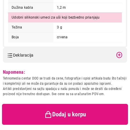
Dužina kabla
1,2 m
Udobni silikonski umeci za uši koji bezbedno prianjaju
Težina
3 g
Boja
crvena
Deklaracija
2.999,00
SLUŠALICE
SONY MDREX110APR.CE7
Model:
SONY MDREX110APR.CE7
Napomena:
Proizvod je dodat u korpu.
Naziv i vrsta robe:
SLUSALICA
Tehnomedia centar DOO se trudi da cene, fotografije i opisi artikala budu što tačniji
Uvoznik:
Josipovic doo
i kompletniji ali ne može da garantuje da su svi podaci apsolutno ispravni.
Ukupno u korpi:
0,00
Artikli predstavljeni na sajtu spadaju u našu ponudu i može se desiti da određeni
Zemlja porekla:
Tajland
proizvod nije trenutno dostupan. Sve cene su sa uračunatim PDV-om.
Prava potrošača:
Zagarantovana sva prava
kupaca po osnovu zakona o
Nastavi kupovinu
zaštiti potrošača
Dodaj u korpu
Završi kupovinu