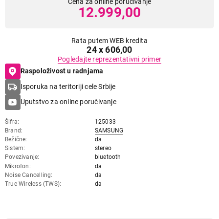
Cena za online poručivanje
12.999,00
Rata putem WEB kredita
24 x 606,00
Pogledajte reprezentativni primer
Raspoloživost u radnjama
Isporuka na teritoriji cele Srbije
Uputstvo za online poručivanje
Šifra
125033
Brand
SAMSUNG
Bežične
da
Sistem
stereo
Povezivanje
bluetooth
Mikrofon
da
Noise Cancelling
da
True Wireless (TWS)
da