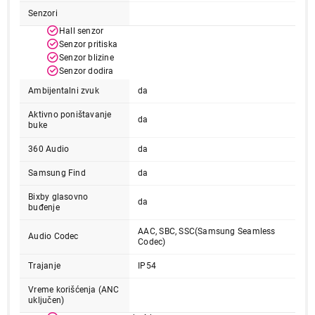
Senzori
Hall senzor
Senzor pritiska
Senzor blizine
Senzor dodira
Ambijentalni zvuk
da
Aktivno poništavanje
da
buke
12.999,00
SLUŠALICE
360 Audio
da
SAMSUNG Galaxy Buds 3 FE Black SM-
Samsung Find
da
R420NZKAEUC
Proizvod je dodat u korpu.
Bixby glasovno
da
buđenje
AAC, SBC, SSC(Samsung Seamless
Ukupno u korpi:
0,00
Audio Codec
Codec)
Trajanje
IP54
Nastavi kupovinu
Vreme korišćenja (ANC
uključen)