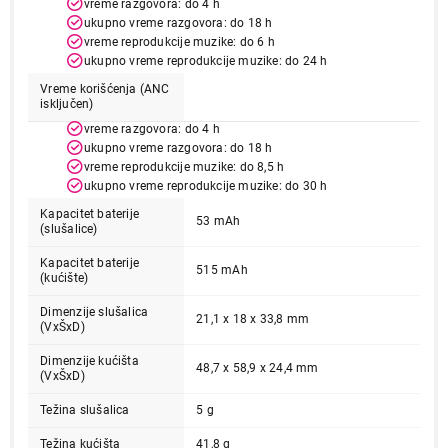
vreme razgovora: do 4 h
Završi kupovinu
ukupno vreme razgovora: do 18 h
vreme reprodukcije muzike: do 6 h
ukupno vreme reprodukcije muzike: do 24 h
Vreme korišćenja (ANC
isključen)
vreme razgovora: do 4 h
ukupno vreme razgovora: do 18 h
vreme reprodukcije muzike: do 8,5 h
ukupno vreme reprodukcije muzike: do 30 h
Kapacitet baterije
53 mAh
(slušalice)
Kapacitet baterije
515 mAh
(kućište)
Dimenzije slušalica
21,1 x 18 x 33,8 mm
(VxŠxD)
Dimenzije kućišta
48,7 x 58,9 x 24,4 mm
(VxŠxD)
Težina slušalica
5 g
Težina kućišta
41,8 g