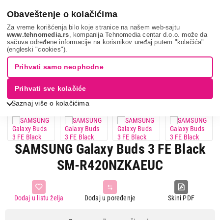
0
Obaveštenje o kolačićima
Za vreme korišćenja bilo koje stranice na našem web-sajtu
www.tehnomedia.rs
, kompanija Tehnomedia centar d.o.o. može da
sačuva određene informacije na korisnikov uređaj putem "kolačića"
Tv, audio, video i foto
Slušalice
Tws slušalice
Samsung
(engleski "cookies").
galaxy ...
Prihvati samo neophodne
Prihvati sve kolačiće
Saznaj više o kolačićima
SAMSUNG Galaxy Buds 3 FE Black
SM-R420NZKAEUC
Dodaj u listu želja
Dodaj u poređenje
Skini PDF