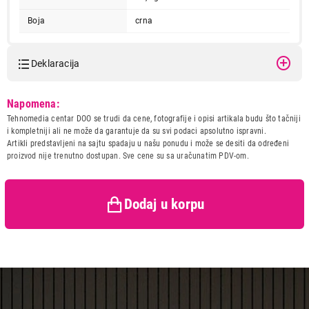
Boja
crna
Deklaracija
Model:
SAMSUNG Galaxy Buds 3 FE
Napomena:
Black SM-R420NZKAEUC
Tehnomedia centar DOO se trudi da cene, fotografije i opisi artikala budu što tačniji
Naziv i vrsta robe:
SLUSALICA
i kompletniji ali ne može da garantuje da su svi podaci apsolutno ispravni.
Uvoznik:
Repromarket doo
Artikli predstavljeni na sajtu spadaju u našu ponudu i može se desiti da određeni
proizvod nije trenutno dostupan. Sve cene su sa uračunatim PDV-om.
Zemlja porekla:
Kina
Prava potrošača:
Zagarantovana sva prava
kupaca po osnovu zakona o
zaštiti potrošača
Dodaj u korpu