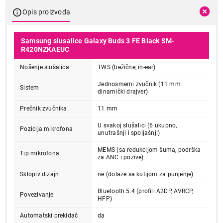
Opis proizvoda
Samsung slusalice Galaxy Buds 3 FE Black SM-
R420NZKAEUC
Nošenje slušalica
TWS (bežične, in-ear)
Jednosmerni zvučnik (11 mm
Sistem
dinamički drajver)
Prečnik zvučnika
11 mm
U svakoj slušalici (6 ukupno,
Pozicija mikrofona
unutrašnji i spoljašnji)
MEMS (sa redukcijom šuma, podrška
Tip mikrofona
za ANC i pozive)
Sklopiv dizajn
ne (dolaze sa kutijom za punjenje)
Bluetooth 5.4 (profili A2DP, AVRCP,
Povezivanje
HFP)
Automatski prekidač
da