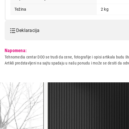
Težina
2 kg
Deklaracija
Model:
VILLAGER VLN 260
Napomena:
Naziv i vrsta robe:
ELEKTRICNI ALAT
Tehnomedia centar DOO se trudi da cene, fotografije i opisi artikala budu što
Artikli predstavljeni na sajtu spadaju u našu ponudu i može se desiti da o
Uvoznik:
Agromarket DOO
Zemlja porekla:
Kina
Prava potrošača:
Zagarantovana sva prava kup