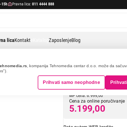
-15h
Pravna lica:
011 4444 888
na lica
Kontakt
eKatalog
Zaposlenje
Blog
ehnomedia.rs
, kompanija Tehnomedia centar d.o.o. može da saču
es").
VILLAGER VLN 2
Prihvati samo neophodne
Prihvat
MP cena: 6.999,00
Cena za online poručivanje
5.199,00