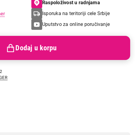
Raspoloživost u radnjama
Isporuka na teritoriji cele Srbije
mer
Uputstvo za online poručivanje
Dodaj u korpu
2
GER