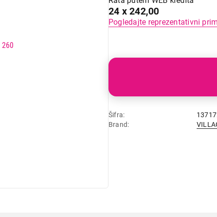
Rata putem WEB kredita
24 x 242,00
Pogledajte reprezentativni pri
Šifra
13717
Brand
VILLA