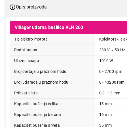
Opis proizvoda
Villager udarna bušilica VLN 260
Tip elektro-motora
Kolektorski el
Radni napon
230 V ~ 50 Hz
Ulazna snaga
1010 W
Broj obrtaja u praznom hodu
0 - 2700 rpm
5.199,00
Broj udaraca u praznom hodu
0 - 43200 rpm
Prihvat alata
0,8 - 13 mm
Kapacitet bušenja čelika
13 mm
Kapacitet bušenja betona
16 mm
Kapacitet bušenja drveta
35 mm