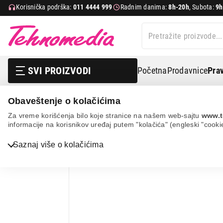
Korisnička podrška:
011 4444 999
Radnim danima:
8h-20h
, Subota:
9h
SVI PROIZVODI
Početna
Prodavnice
Prav
Obaveštenje o kolačićima
Villager vln 260
Za vreme korišćenja bilo koje stranice na našem web-sajtu
www.t
informacije na korisnikov uređaj putem "kolačića" (engleski "cooki
26%
UŠTEDA.
Bela tehnika
Saznaj više o kolačićima
TV, audio, video i foto
IT & Gaming
Mobilni telefoni i tableti
Mali kućni aparati