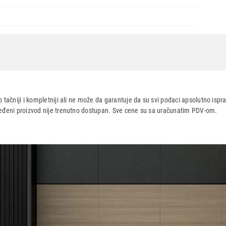
 tačniji i kompletniji ali ne može da garantuje da su svi podaci apsolutno ispra
dređeni proizvod nije trenutno dostupan. Sve cene su sa uračunatim PDV-om.
aca po osnovu zakona o zaštiti potrošača