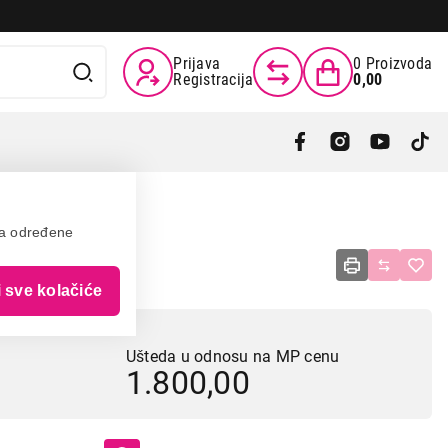
Prijava
0
Proizvoda
Registracija
0,00
va određene
60
i sve kolačiće
Ušteda u odnosu na MP cenu
1.800,00