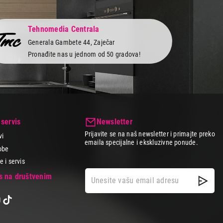
Tehnomedia Centrala
Generala Gambete 44, Zaječar
Pronađite nas u jednom od 50 gradova!
 servis
Newsletter
Prijavite se na naš newsletter i primajte preko
vi
emaila specijalne i ekskluzivne ponude.
obe
 i servis
as na društvenim