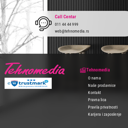
Call Centar
011 44 44 999
web@tehnomedia.rs
Tehnomedia
O nama
Naše prodavnice
Kontakt
Pravna lica
Pravila privatnosti
Karijera i zaposlenje