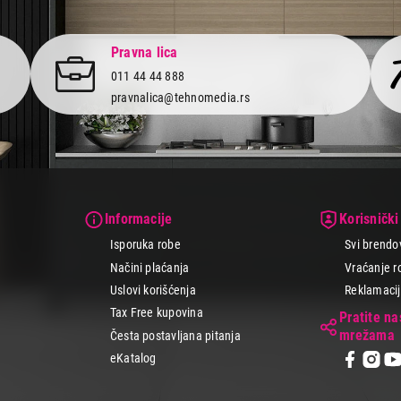
Pravna lica
011 44 44 888
pravnalica@tehnomedia.rs
Informacije
Korisnički
Isporuka robe
Svi brendo
Načini plaćanja
Vraćanje r
Uslovi korišćenja
Reklamacije
Tax Free kupovina
Pratite n
mrežama
Česta postavljana pitanja
eKatalog