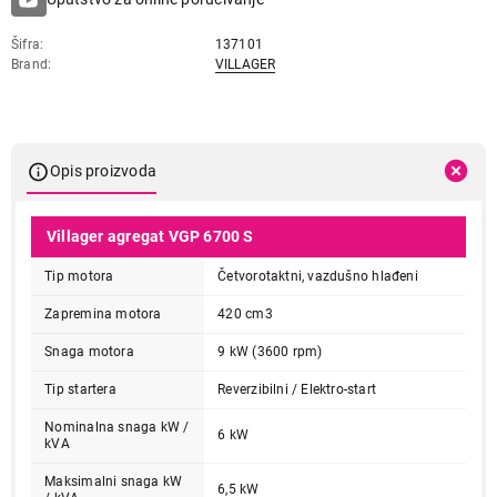
Šifra
137101
Brand
VILLAGER
Opis proizvoda
Villager agregat VGP 6700 S
Tip motora
Četvorotaktni, vazdušno hlađeni
Zapremina motora
420 cm3
Snaga motora
9 kW (3600 rpm)
Tip startera
Reverzibilni / Elektro-start
Nominalna snaga kW /
6 kW
kVA
Maksimalni snaga kW
6,5 kW