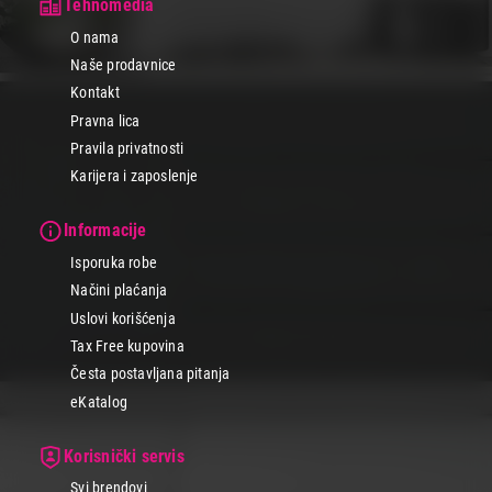
Tehnomedia
O nama
Naše prodavnice
Kontakt
Pravna lica
Pravila privatnosti
Karijera i zaposlenje
Informacije
Isporuka robe
Načini plaćanja
Uslovi korišćenja
Tax Free kupovina
Česta postavljana pitanja
eKatalog
Korisnički servis
Svi brendovi