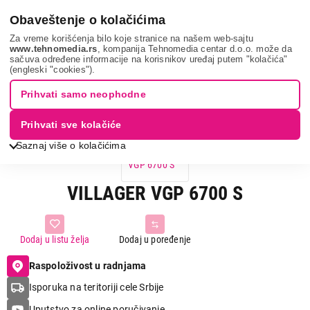
0
Obaveštenje o kolačićima
Za vreme korišćenja bilo koje stranice na našem web-sajtu
www.tehnomedia.rs
, kompanija Tehnomedia centar d.o.o. može da
sačuva određene informacije na korisnikov uređaj putem "kolačića"
Villager vgp 67...
(engleski "cookies").
Prihvati samo neophodne
Prihvati sve kolačiće
Saznaj više o kolačićima
VILLAGER VGP 6700 S
Dodaj u listu želja
Dodaj u poređenje
Raspoloživost u radnjama
Isporuka na teritoriji cele Srbije
Uputstvo za online poručivanje