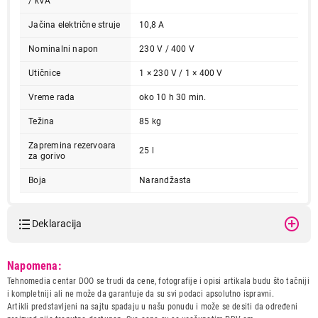
/ kVA
Jačina električne struje
10,8 A
Nominalni napon
230 V / 400 V
Utičnice
1 × 230 V / 1 × 400 V
Vreme rada
oko 10 h 30 min.
Težina
85 kg
Zapremina rezervoara
25 l
za gorivo
Boja
Narandžasta
Deklaracija
Model:
VILLAGER VGP 6700 S
Napomena:
Naziv i vrsta robe:
ELEKTRICNI ALAT
Tehnomedia centar DOO se trudi da cene, fotografije i opisi artikala budu što tačniji
Uvoznik:
Agromarket DOO
i kompletniji ali ne može da garantuje da su svi podaci apsolutno ispravni.
Artikli predstavljeni na sajtu spadaju u našu ponudu i može se desiti da određeni
Zemlja porekla:
Kina