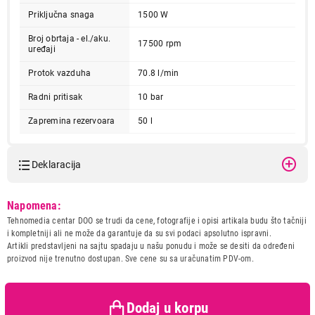
Priključna snaga
1500 W
Broj obrtaja - el./aku.
17500 rpm
uređaji
Protok vazduha
70.8 l/min
Radni pritisak
10 bar
Zapremina rezervoara
50 l
Deklaracija
Model:
VILLAGER VAT 50 L Pylon
Napomena:
Naziv i vrsta robe:
ELEKTRICNI ALAT
Tehnomedia centar DOO se trudi da cene, fotografije i opisi artikala budu što tačniji
Uvoznik:
Agromarket doo
i kompletniji ali ne može da garantuje da su svi podaci apsolutno ispravni.
Artikli predstavljeni na sajtu spadaju u našu ponudu i može se desiti da određeni
Zemlja porekla:
Kina
proizvod nije trenutno dostupan. Sve cene su sa uračunatim PDV-om.
Prava potrošača:
Zagarantovana sva prava
kupaca po osnovu zakona o
zaštiti potrošača
Dodaj u korpu