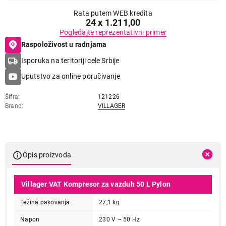
Rata putem WEB kredita
24 x 1.211,00
Pogledajte reprezentativni primer
Raspoloživost u radnjama
Isporuka na teritoriji cele Srbije
Uputstvo za online poručivanje
Šifra
121226
Brand
VILLAGER
Opis proizvoda
Villager VAT Kompresor za vazduh 50 L Pylon
Težina pakovanja
27,1 kg
Napon
230 V ~ 50 Hz