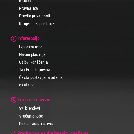
Kontakt
Pravna lica
Pravila privatnosti
Karijera i zaposlenje
Informacije
Isporuka robe
Načini plaćanja
Uslovi korišćenja
Tax Free kupovina
Česta postavljana pitanja
eKatalog
Korisnički servis
Svi brendovi
Vraćanje robe
Reklamacije i servis
Pratite nas na društvenim mrežama