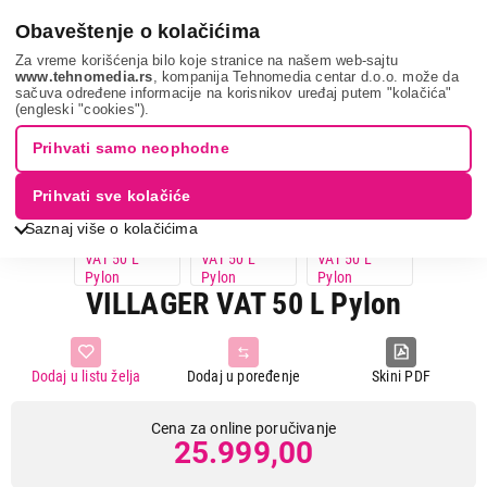
0
Obaveštenje o kolačićima
Za vreme korišćenja bilo koje stranice na našem web-sajtu
www.tehnomedia.rs
, kompanija Tehnomedia centar d.o.o. može da
sačuva određene informacije na korisnikov uređaj putem "kolačića"
Villager vat 50...
(engleski "cookies").
Prihvati samo neophodne
Prihvati sve kolačiće
Saznaj više o kolačićima
VILLAGER VAT 50 L Pylon
Dodaj u listu želja
Dodaj u poređenje
Skini PDF
Cena za online poručivanje
25.999,00