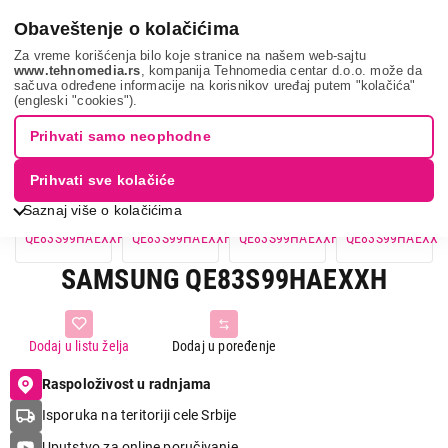
0
Obaveštenje o kolačićima
Za vreme korišćenja bilo koje stranice na našem web-sajtu
www.tehnomedia.rs
, kompanija Tehnomedia centar d.o.o. može da
sačuva određene informacije na korisnikov uređaj putem "kolačića"
Samsung qe83s99...
(engleski "cookies").
Prihvati samo neophodne
Prihvati sve kolačiće
Saznaj više o kolačićima
SAMSUNG QE83S99HAEXXH
Dodaj u listu želja
Dodaj u poređenje
Raspoloživost u radnjama
Isporuka na teritoriji cele Srbije
Uputstvo za online poručivanje