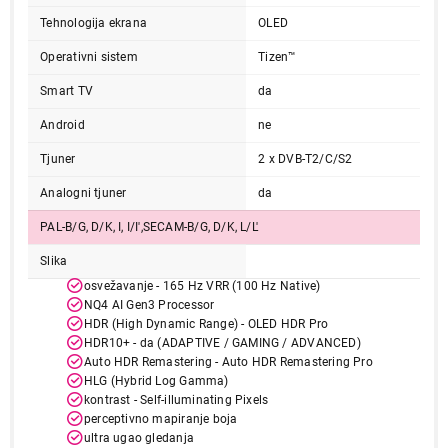
Tehnologija ekrana
OLED
Operativni sistem
Tizen™
Smart TV
da
Android
ne
Tjuner
2 x DVB-T2/C/S2
Analogni tjuner
da
PAL-B/G, D/K, I, I/I',SECAM-B/G, D/K, L/L'
Slika
osvežavanje - 165 Hz VRR (100 Hz Native)
NQ4 AI Gen3 Processor
HDR (High Dynamic Range) - OLED HDR Pro
HDR10+ - da (ADAPTIVE / GAMING / ADVANCED)
Auto HDR Remastering - Auto HDR Remastering Pro
HLG (Hybrid Log Gamma)
kontrast - Self-illuminating Pixels
perceptivno mapiranje boja
ultra ugao gledanja