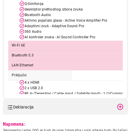
Q-Simfonija
deskriptor prethodnog izbora zvuka
Bluetooth Audio
Aktivno pojačalo glasa - Active Voice Amplifier Pro
Adaptivni zvuk - Adaptive Sound Pro
360 Audio
AI kontroler zvuka - AI Sound Controller Pro
Wi-Fi 6E
Bluetooth 5.3
LAN Ethernet
Priključci
4 x HDMI
2 x USB 2.0
RF In (Terrestrial / Cable input / Satellite Input) - 1/1(Common Us
for Terrestrial)/2
1 x RJ-45
Deklaracija
1 x Digital Audio Out (Optical)
1 x CI+ 1.4
Model:
SAMSUNG QE83S99HAEXXH
HDMI Maximum Input Rate
4K 165Hz (for HDMI 1/2/3/4)
Napomena:
Naziv i vrsta robe:
TELEVIZOR
Tehnomedia centar DOO se trudi da cene, fotografije i opisi artikala budu što tačniji