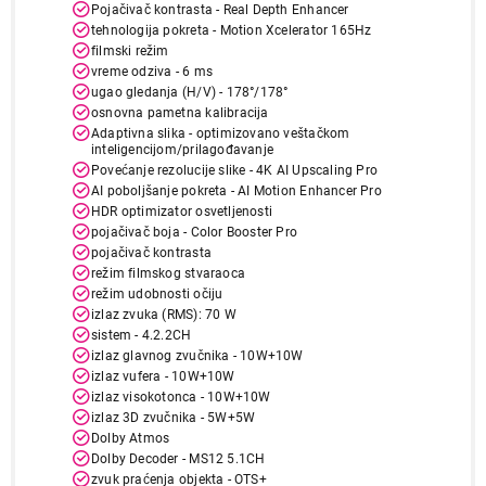
Pojačivač kontrasta - Real Depth Enhancer
tehnologija pokreta - Motion Xcelerator 165Hz
filmski režim
vreme odziva - 6 ms
ugao gledanja (H/V) - 178°/178°
osnovna pametna kalibracija
Adaptivna slika - optimizovano veštačkom
744.990,00
inteligencijom/prilagođavanje
TELEVIZORI
Povećanje rezolucije slike - 4K AI Upscaling Pro
SAMSUNG QE83S99HAEXXH
AI poboljšanje pokreta - AI Motion Enhancer Pro
Proizvod je dodat u korpu.
HDR optimizator osvetljenosti
pojačivač boja - Color Booster Pro
pojačivač kontrasta
Ukupno u korpi:
0,00
režim filmskog stvaraoca
režim udobnosti očiju
izlaz zvuka (RMS): 70 W
Nastavi kupovinu
sistem - 4.2.2CH
izlaz glavnog zvučnika - 10W+10W
izlaz vufera - 10W+10W
izlaz visokotonca - 10W+10W
Završi kupovinu
izlaz 3D zvučnika - 5W+5W
Dolby Atmos
Dolby Decoder - MS12 5.1CH
zvuk praćenja objekta - OTS+