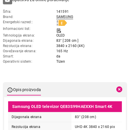
Šifra
141591
Brand
SAMSUNG
Energetski razred:
Informacioni list
Tehnologija ekrana
OLED
Dijagonala ekrana
83" [ 208 cm ]
Rezolucija ekrana
3840 x 2160 (4K)
Osvežavanje ekrana
165 Hz
Smart
da
Operativni sistem
Tizen
Opis proizvoda
Samsung OLED televizor QE83S99HAEXXH Smart 4K
Dijagonala ekrana
83" (208 cm)
Rezolucija ekrana
UHD 4K 3840 x 2160 pix