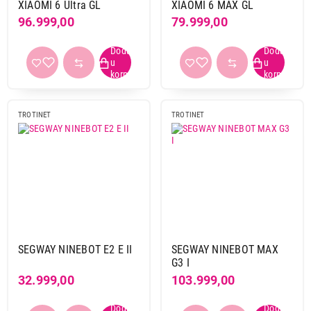
XIAOMI 6 Ultra GL
XIAOMI 6 MAX GL
crna
7
96.999,00
79.999,00
siva
6
srebrna
2
žuta
1
Primeni filtere
TROTINET
TROTINET
SEGWAY NINEBOT E2 E II
SEGWAY NINEBOT MAX
G3 I
32.999,00
103.999,00