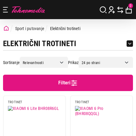
0
Sport i putovanje
Električni trotineti
ELEKTRIČNI TROTINETI
Sortiranje
Prikaz
Filteri
Cena
Cena od
Cena do
TROTINET
TROTINET
Brend
Ms energy
6