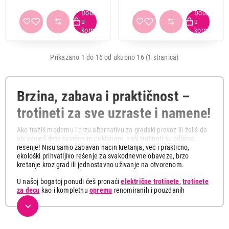
Prikazano 1 do 16 od ukupno 16 (1 stranica)
Brzina, zabava i praktičnost –
trotineti za sve uzraste i namene!
Ako tražiš modernu i brzu alternativu za gradski prevoz ili želiš da
obraduješ dete savršenim poklonom, naši trotineti su odlično
rešenje! Nisu samo zabavan način kretanja, već i praktično,
ekološki prihvatljivo rešenje za svakodnevne obaveze, brzo
kretanje kroz grad ili jednostavno uživanje na otvorenom.
U našoj bogatoj ponudi ćeš pronaći
električne trotinete
,
trotinete
za decu
kao i kompletnu
opremu
renomiranih i pouzdanih
proizvođača za uživanje u sigurnoj i praktičnoj vožnji. Naš
asortiman uključuje sve, od električnih do zabavnih, šarenih
trotineta za decu tako da ćeš sigurno pronaći savršen model za
svoje potrebe.