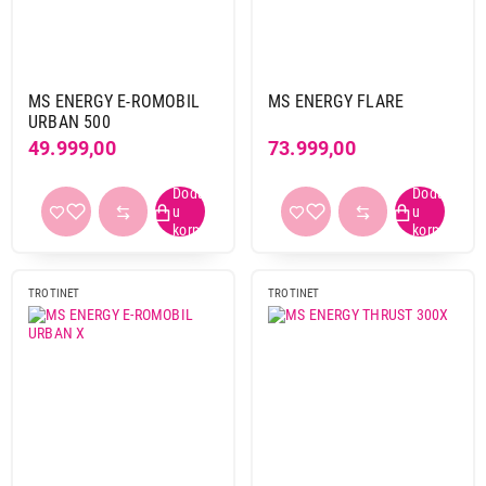
MS ENERGY E-ROMOBIL
MS ENERGY FLARE
URBAN 500
49.999,00
73.999,00
TROTINET
TROTINET
38.999,00
TROTINETI
XIAOMI 6 Lite BHR08R6GL
Proizvod je dodat u korpu.
Ukupno u korpi:
0,00