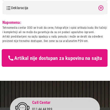
Deklaracija
Model:
VIVAX VC-702 ZEO
Napomena:
6.990,00
Naziv i vrsta robe:
USISIVAC
Tehnomedia centar DOO se trudi da cene, fotografije i opisi artikala budu što tačniji
USISIVAČI
Uvoznik:
KimTec
i kompletniji ali ne može da garantuje da su svi podaci apsolutno ispravni.
VIVAX VC-702 ZEO
Artikli predstavljeni na sajtu spadaju u našu ponudu i može se desiti da određeni
Zemlja porekla:
Kina
Proizvod je dodat u korpu.
proizvod nije trenutno dostupan. Sve cene su sa uračunatim PDV-om.
Prava potrošača:
Zagarantovana sva prava
kupaca po osnovu zakona o
Ukupno u korpi:
0,00
zaštiti potrošača
Artikal nije dostupan za kupovinu na sajtu
Nastavi kupovinu
Završi kupovinu
Call Centar
011 44 44 999