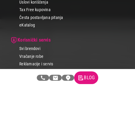
Uslovi korišćenja
Tax Free kupovina
Česta postavljana pitanja
eKatalog
Korisnički servis
Svi brendovi
Vraćanje robe
Reklamacije i servis
Pratite nas na društvenim mrežama
BLOG
© 2026 Tehnomedia centar d.o.o.