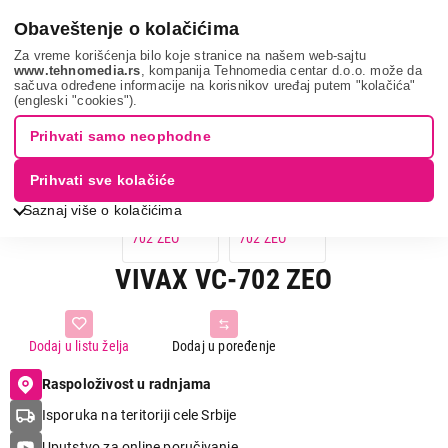
0
Obaveštenje o kolačićima
Za vreme korišćenja bilo koje stranice na našem web-sajtu
www.tehnomedia.rs
, kompanija Tehnomedia centar d.o.o. može da
sačuva određene informacije na korisnikov uređaj putem "kolačića"
Vivax vc-702 ze...
(engleski "cookies").
Prihvati samo neophodne
Prihvati sve kolačiće
Saznaj više o kolačićima
VIVAX VC-702 ZEO
Dodaj u listu želja
Dodaj u poređenje
Raspoloživost u radnjama
Isporuka na teritoriji cele Srbije
Uputstvo za online poručivanje