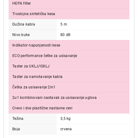
HEPA filter
Troslojna sintetička kesa
Dužina kabla
5 m
Nivo buke
80 dB
Indikator napunjenosti kese
ECO performance četke za usisavanje
Taster za UKLJ/ISKLJ
Taster za namotavanje kabla
Četka za usisavanje 2in1
2u1 kombinovani nastavak za usisavanje uglova
Crevo i dve plastične nastavne cevi
Težina
3,5 kg
Boja
crvena