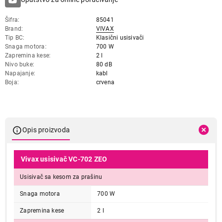
Šifra
85041
Brand
VIVAX
Tip BC
Klasični usisivači
Snaga motora
700 W
Zapremina kese
2 l
Nivo buke
80 dB
Napajanje
kabl
Boja
crvena
Opis proizvoda
Vivax usisivač VC-702 ZEO
Usisivač sa kesom za prašinu
Snaga motora
700 W
Zapremina kese
2 l