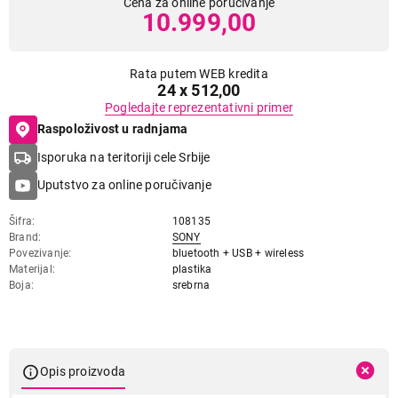
Cena za online poručivanje
10.999,00
Rata putem WEB kredita
24 x 512,00
Pogledajte reprezentativni primer
Raspoloživost u radnjama
Isporuka na teritoriji cele Srbije
Uputstvo za online poručivanje
Šifra
108135
Brand
SONY
Povezivanje
bluetooth + USB + wireless
Materijal
plastika
Boja
srebrna
Opis proizvoda