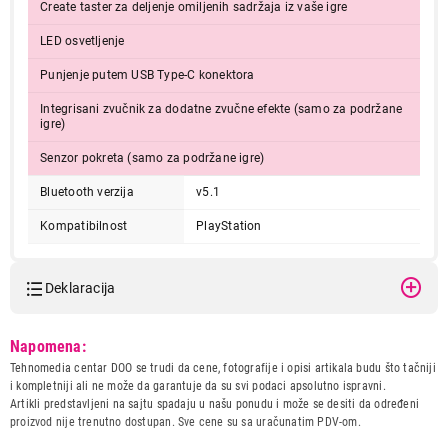
Create taster za deljenje omiljenih sadržaja iz vaše igre
LED osvetljenje
Punjenje putem USB Type-C konektora
Integrisani zvučnik za dodatne zvučne efekte (samo za podržane
igre)
Senzor pokreta (samo za podržane igre)
10.999,00
OPREMA ZA IGRANJE
Bluetooth verzija
v5.1
SONY PS5 DualSense Wireless Controller
Sterling Silver
Kompatibilnost
PlayStation
Proizvod je dodat u korpu.
Deklaracija
Ukupno u korpi:
0,00
Model:
SONY PS5 DualSense Wireless
Napomena:
Controller Sterling Silver
Tehnomedia centar DOO se trudi da cene, fotografije i opisi artikala budu što tačniji
Nastavi kupovinu
Naziv i vrsta robe:
OPREMA ZA IGRANJE
i kompletniji ali ne može da garantuje da su svi podaci apsolutno ispravni.
Uvoznik:
BRIV CONSULTING DOO
Artikli predstavljeni na sajtu spadaju u našu ponudu i može se desiti da određeni
proizvod nije trenutno dostupan. Sve cene su sa uračunatim PDV-om.
Zemlja porekla:
Kina
Završi kupovinu