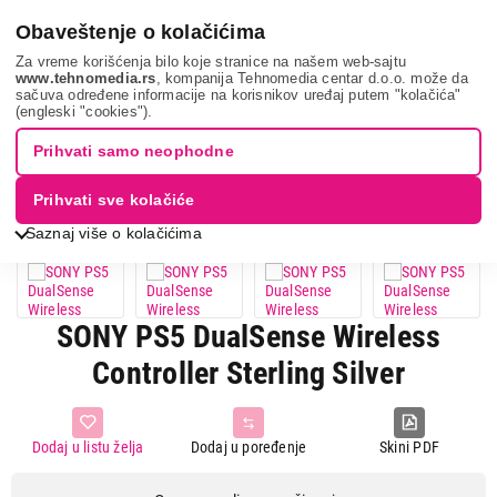
0
Obaveštenje o kolačićima
Za vreme korišćenja bilo koje stranice na našem web-sajtu
www.tehnomedia.rs
, kompanija Tehnomedia centar d.o.o. može da
sačuva određene informacije na korisnikov uređaj putem "kolačića"
It & gaming
Oprema za igranje
Gamepad i džojstik
Sony
(engleski "cookies").
ps5 dualse...
Prihvati samo neophodne
Prihvati sve kolačiće
Saznaj više o kolačićima
SONY PS5 DualSense Wireless
Controller Sterling Silver
Dodaj u listu želja
Dodaj u poređenje
Skini PDF