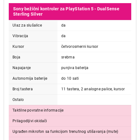
Sony bežični kontroler za PlayStation 5 - DualSense
Sterling Silver
Ulaz za slušalice
da
Vibracija
da
Kursor
četvorosmerni kursor
Boja
srebrna
Napajanje
punjiva baterija
Autonomija baterije
do 10 sati
Broj tastera
11 tastera, 2 analogne palice, kursor
Ostalo
Taktilne povratne informacije
Prilagodljivi okidači
Ugrađen mikrofon sa funkcijom trenutnog utišavanja (mute)