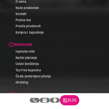
O nama
Naše prodavnice
Kontakt
Pravna lica
Pravila privatnosti
Karijera i zaposlenje
Informacije
Isporuka robe
Načini plaćanja
Uslovi korišćenja
Tax Free kupovina
Česta postavljana pitanja
eKatalog
Korisnički servis
BLOG
Svi brendovi
Vraćanje robe