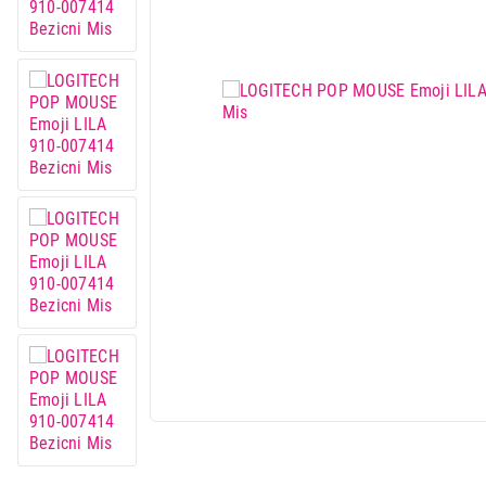
Mali kuhinjski aparati
Grejanje i hlađenje
Nega tela, lepota i zdravlje
Sport i putovanje
Sve za kuću i baštu
Vesa