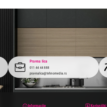
aca po osnovu zakona o zaštiti potrošača
Pravna lica
011 44 44 888
pravnalica@tehnomedia.rs
Informacije
Korisnički