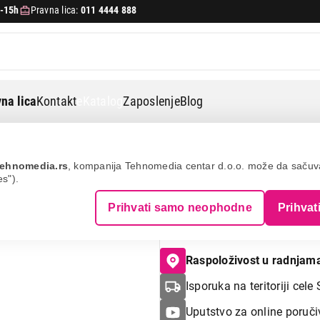
-15h
Pravna lica:
011 4444 888
na lica
Kontakt
eKatalog
Zaposlenje
Blog
ehnomedia.rs
, kompanija Tehnomedia centar d.o.o. može da saču
es").
LOGITECH POP M
Prihvati samo neophodne
Prihvat
007414 Bezicni 
Raspoloživost u radnjam
Isporuka na teritoriji cele 
Uputstvo za online poruči