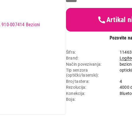
Artikal 
Pozovite na
Šifra
11463
Brand
Logite
Način povezivanja
bezicn
Tip senzora
optick
(optički/laserski)
Broj tastera
4
Rezolucija
4000 d
Konekcija
Blueto
Boja