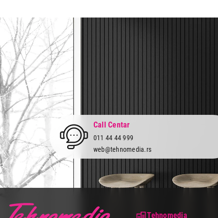
Prava potrošača:
Zagarantovana sva prava kup
Call Centar
011 44 44 999
web@tehnomedia.rs
Tehnomedia