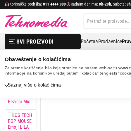
Korisnička podrška:
011 4444 999
Radnim danima:
8h-20h
, Subota:
9h
SVI PROIZVODI
Početna
Prodavnice
Prav
Obaveštenje o kolačićima
Logitech pop mouse emoji lila 910-007414 bezicni mis
Za vreme korišćenja bilo koje stranice na našem web-sajtu
www.t
informacije na korisnikov uređaj putem "kolačića" (engleski "cooki
Bela tehnika
Saznaj više o kolačićima
TV, audio, video i foto
IT & Gaming
Mobilni telefoni i tableti
Mali kućni aparati