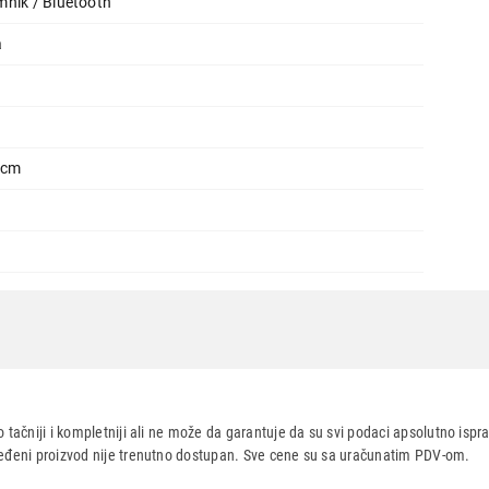
mnik / Bluetooth
Ukupno u korpi:
0,00
a
Nastavi kupovinu
Završi
5 cm
LILA 910-007414 Bezicni Mis
 tačniji i kompletniji ali ne može da garantuje da su svi podaci apsolutno ispra
dređeni proizvod nije trenutno dostupan. Sve cene su sa uračunatim PDV-om.