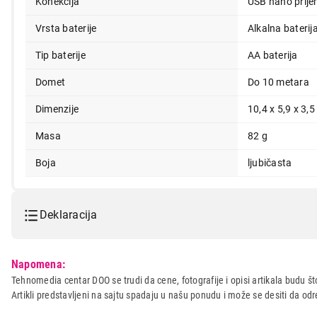
Konekcija
USB nano prije
Vrsta baterije
Alkalna baterij
Tip baterije
AA baterija
Domet
Do 10 metara
Dimenzije
10,4 x 5,9 x 3,
Masa
82 g
Boja
ljubičasta
Deklaracija
Model:
LOGITECH POP MOUSE Emoji 
Napomena:
Naziv i vrsta robe:
MIS
Tehnomedia centar DOO se trudi da cene, fotografije i opisi artikala budu što
Artikli predstavljeni na sajtu spadaju u našu ponudu i može se desiti da o
Uvoznik:
ASBIS DOO
Zemlja porekla:
KINA