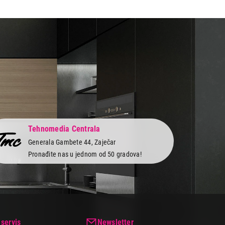
Tehnomedia Centrala
Generala Gambete 44, Zaječar
Pronađite nas u jednom od 50 gradova!
 servis
Newsletter