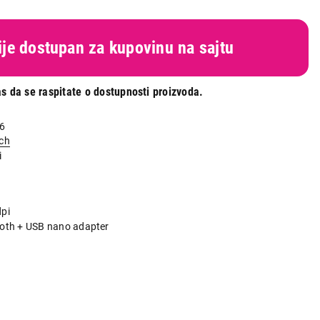
nije dostupan za kupovinu na sajtu
s da se raspitate o dostupnosti proizvoda.
6
ch
i
i
pi
oth + USB nano adapter