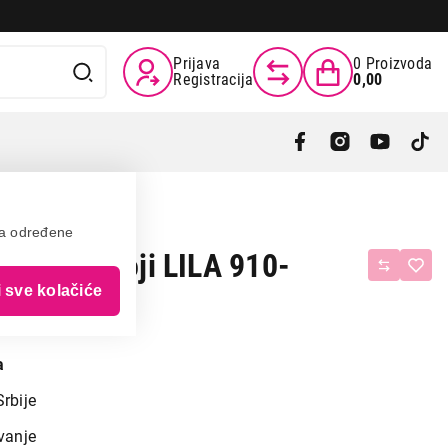
Prijava
0
Proizvoda
Registracija
0,00
va određene
OUSE Emoji LILA 910-
i sve kolačiće
Mis
a
Srbije
vanje