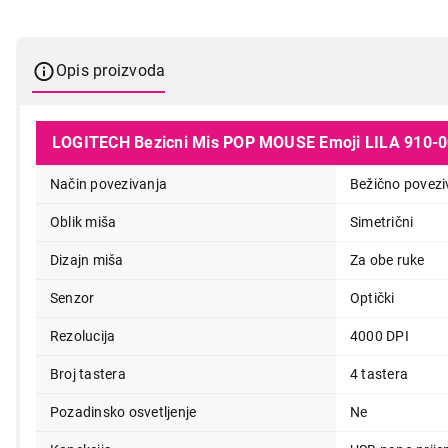
Opis proizvoda
LOGITECH Bezicni Mis POP MOUSE Emoji LILA 910-
Način povezivanja
Bežično povezi
Oblik miša
Simetrični
Dizajn miša
Za obe ruke
Senzor
Optički
Rezolucija
4000 DPI
3.999,00
Broj tastera
4 tastera
Pozadinsko osvetljenje
Ne