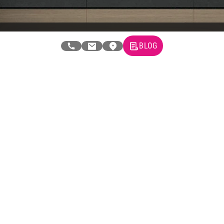
BLOG
Newsletter
Prijavite se na naš newsletter i primajte preko emaila specijalne i
ekskluzivne ponude.
Tehnomedia
O nama