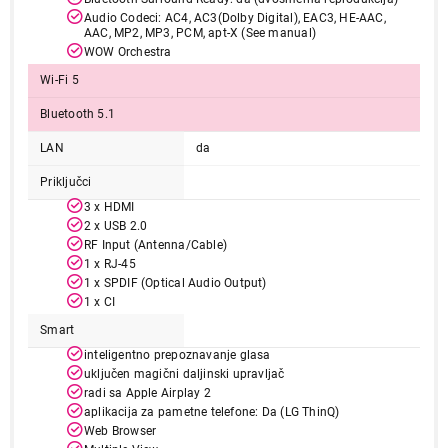
Audio Codeci: AC4, AC3(Dolby Digital), EAC3, HE-AAC,
AAC, MP2, MP3, PCM, apt-X (See manual)
Završi kupovinu
WOW Orchestra
Wi-Fi 5
Bluetooth 5.1
LAN
da
Priključci
3 x HDMI
2 x USB 2.0
RF Input (Antenna/Cable)
1 x RJ-45
1 x SPDIF (Optical Audio Output)
1 x CI
Smart
inteligentno prepoznavanje glasa
uključen magični daljinski upravljač
radi sa Apple Airplay 2
aplikacija za pametne telefone: Da (LG ThinQ)
Web Browser