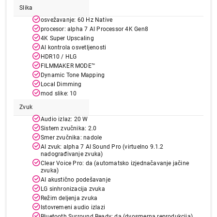
Slika
osvežavanje: 60 Hz Native
procesor: alpha 7 AI Processor 4K Gen8
4K Super Upscaling
AI kontrola osvetljenosti
HDR10 / HLG
FILMMAKER MODE™
Dynamic Tone Mapping
Local Dimming
mod slike: 10
Zvuk
124.999,00
Audio izlaz: 20 W
TELEVIZORI
Sistem zvučnika: 2.0
LG 75QNED80A3A.AEU
Smer zvučnika: nadole
Proizvod je dodat u korpu.
AI zvuk: alpha 7 AI Sound Pro (virtuelno 9.1.2
nadograđivanje zvuka)
Clear Voice Pro: da (automatsko izjednačavanje jačine
zvuka)
Ukupno u korpi:
0,00
AI akustično podešavanje
LG sinhronizacija zvuka
Režim deljenja zvuka
Nastavi kupovinu
Istovremeni audio izlazi
Bluetooth Surround Ready: da (dvosmerna reprodukcija)