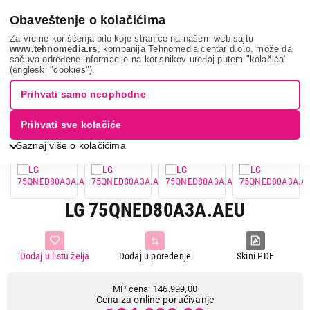
0
Obaveštenje o kolačićima
Za vreme korišćenja bilo koje stranice na našem web-sajtu
www.tehnomedia.rs
, kompanija Tehnomedia centar d.o.o. može da
sačuva određene informacije na korisnikov uređaj putem "kolačića"
Tv, audio, video i foto
Televizori
75 inča
Lg
(engleski "cookies").
75qned80a3a....
Prihvati samo neophodne
15%
UŠTEDA.
Prihvati sve kolačiće
Saznaj više o kolačićima
LG 75QNED80A3A.AEU
Dodaj u listu želja
Dodaj u poređenje
Skini PDF
MP cena: 146.999,00
Cena za online poručivanje