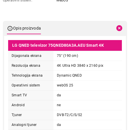
Operativni sistem
WebOS
Opis proizvoda
LG QNED televizor 75QNED80A3A.AEU Smart 4K
Dijagonala ekrana
75" (190 cm)
Rezolucija ekrana
4K Ultra HD 3840 x 2160 pix
Tehnologija ekrana
Dynamic QNED
Operativni sistem
webOS 25
Smart TV
da
Android
ne
Tjuner
DVB-T2/C/S/S2
Analogni tjuner
da