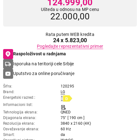
124.999,00
Ušteda u odnosu na MP cenu
22.000,00
Rata putem WEB kredita
24 x 5.823,00
Pogledajte reprezentativni primer
Raspoloživost u radnjama
Isporuka na teritoriji cele Srbije
Uputstvo za online poručivanje
Šifra
120295
Brand
LG
Energetski razred:
Informacioni list
Tehnologija ekrana
QNED
Dijagonala ekrana
75" [ 190 cm ]
Rezolucija ekrana
3840 x 2160 (4K)
Osvežavanje ekrana
60 Hz
Smart
da