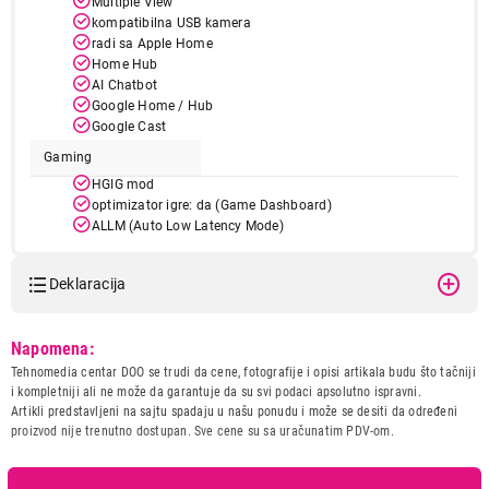
Multiple View
kompatibilna USB kamera
radi sa Apple Home
Home Hub
AI Chatbot
Google Home / Hub
Google Cast
Gaming
HGIG mod
optimizator igre: da (Game Dashboard)
ALLM (Auto Low Latency Mode)
VRR (Variable Refresh Rate): da (do 60Hz)
Visok kontrast
Deklaracija
Skaliranje u sivim tonovima
Model:
LG 75QNED80A3A.AEU
Napomena:
Invertovanje boja
Naziv i vrsta robe:
TELEVIZOR
Tehnomedia centar DOO se trudi da cene, fotografije i opisi artikala budu što tačniji
Energetska klasa
D
Uvoznik:
Tehnomedia centar doo
i kompletniji ali ne može da garantuje da su svi podaci apsolutno ispravni.
Artikli predstavljeni na sajtu spadaju u našu ponudu i može se desiti da određeni
Zemlja porekla:
Kina
Potrošnja električne
proizvod nije trenutno dostupan. Sve cene su sa uračunatim PDV-om.
85 kWh/1000h
energije
Prava potrošača:
Zagarantovana sva prava
kupaca po osnovu zakona o
Napajanje
AC 100~240 V/50-60 Hz
zaštiti potrošača