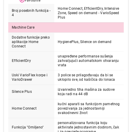
Favourite
Home Connect, EfficientDry, Intensive
Broj posebnih funkcija -
Zone, Speed on demand - VarioSpeed
4
Plus
Machine Care
45.999,00
Dodatne funkcije preko
aplikacije Home
HygienePlus, Silence on demand
MAŠINE ZA PRANJE SUDOVA
Connect
BOSCH SPS4EMW24E
Proizvod je dodat u korpu.
unapređene performanse sušenja
EfficientDry
zahvaljujući automatskom otvaranju
vrata
Ukupno u korpi:
0,00
Uski VarioFlex korpe i
3 police se prilagođavaju da bi se
VarioDrawer
uklopilo sve, od kašičica do lonaca
Nastavi kupovinu
izvanredno tiha mašina za sudove
Silence Plus
koja radi na 44 dB
kućni aparati sa funkcijom pametnog
Home Connect
povezivanja za jednostavniji
Završi kupovinu
svakodnevni život
personalizovana funkcija koju
Funkcija "Omiljeno"
aktivirate jednostavnim dodirom, čak
i za preuzete programe