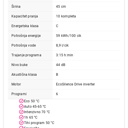
Širina
45 cm
Kapacitet pranja
10 kompleta
Energetska klasa
C
Potrošnja energije
59 kWh/100 cik
Potrošnja vode
8,9 l/cik
Trajanje programa
3:15 h:min
Nivo buke
44 dB
Akustična klasa
B
Motor
EcoSilence Drive inverter
Programi
6
Eco 50 °C
Auto 45-65 °C
Intenzivno 70 °C
1h 65 °C
Tihi program 50 °C