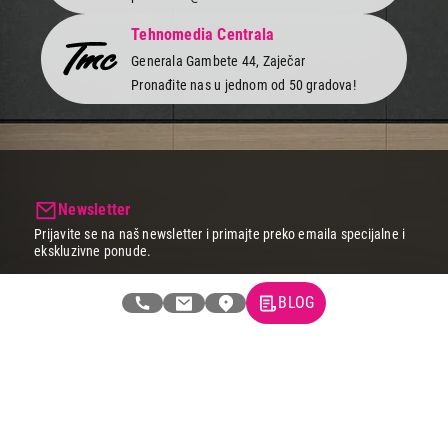
Neto/bruto težina
41,8/43 kg
Tehnomedia Centrala
Generala Gambete 44, Zaječar
Pronađite nas u jednom od 50 gradova!
Newsletter
Prijavite se na naš newsletter i primajte preko emaila specijalne i
ekskluzivne ponude.
BLOG