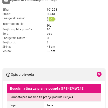
Šifra
101293
Brand
BOSCH
Energetski razred:
Informacioni list
Broj kompleta posuđa
10
Boja
bela
Energetski razred
C
Broj korpi
3
Širina
45 cm
Visina
85 cm
Opis proizvoda
Bosch mašina za pranje posuđa SPS4EMW24E
Samostojeća mašina za pranje posuđa Serija 4
Boja
bela