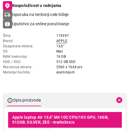
Raspoloživost u radnjama
Isporuka na teritoriji cele Srbije
Uputstvo za online poručivanje
Šifra
119397
Brand
APPLE
Dijagonala ekrana
13,6"
OS
Mac
RAM memorija
16 GB
HDD / SSD
512 GB SSD
Rezolucija ekrana
2560 x 1664 pix
Materijal kućista
aluminijum
Opis proizvoda
Apple laptop Air 13,6" M4 10C CPU/10C GPU, 16GB,
512GB, SILVER, ZEE - mw0x3ze/a