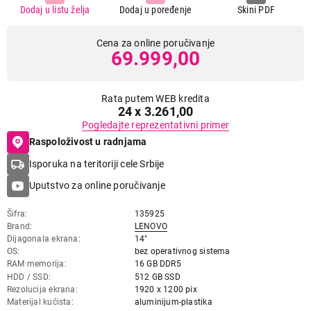
Dodaj u listu želja
Dodaj u poređenje
Skini PDF
Cena za online poručivanje
69.999,00
Rata putem WEB kredita
24 x 3.261,00
Pogledajte reprezentativni primer
Raspoloživost u radnjama
Isporuka na teritoriji cele Srbije
Uputstvo za online poručivanje
Šifra
135925
Brand
LENOVO
Dijagonala ekrana
14"
OS
bez operativnog sistema
RAM memorija
16 GB DDR5
HDD / SSD
512 GB SSD
Rezolucija ekrana
1920 x 1200 pix
Materijal kućista
aluminijum-plastika