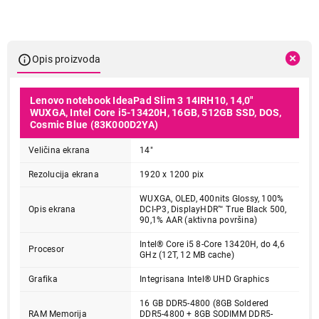
Opis proizvoda
Lenovo notebook IdeaPad Slim 3 14IRH10, 14,0"
WUXGA, Intel Core i5-13420H, 16GB, 512GB SSD, DOS,
Cosmic Blue (83K000D2YA)
Veličina ekrana
14"
Rezolucija ekrana
1920 x 1200 pix
WUXGA, OLED, 400nits Glossy, 100%
Opis ekrana
DCI-P3, DisplayHDR™ True Black 500,
90,1% AAR (aktivna površina)
Intel® Core i5 8-Core 13420H, do 4,6
Procesor
GHz (12T, 12 MB cache)
Grafika
Integrisana Intel® UHD Graphics
16 GB DDR5-4800 (8GB Soldered
RAM Memorija
DDR5-4800 + 8GB SODIMM DDR5-