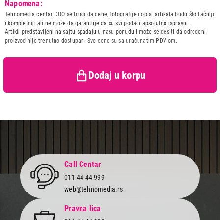
Napomena:
14IRH10, 14.0." WUXGA, Intel
Tehnomedia centar DOO se trudi da cene, fotografije i opisi artikala budu što tačniji
Core i5-13420H, 16GB,
i kompletniji ali ne može da garantuje da su svi podaci apsolutno ispravni.
512GB SSD, DOS, Cosmic Blue
(83K000D2YA)
Artikli predstavljeni na sajtu spadaju u našu ponudu i može se desiti da određeni
proizvod nije trenutno dostupan. Sve cene su sa uračunatim PDV-om.
Naziv i vrsta robe:
LAPTOP
Uvoznik:
ALSO SERBIA DOO
Zemlja porekla:
Kina
Dodaj u korpu
Prava potrošača:
Zagarantovana sva prava
kupaca po osnovu zakona o
zaštiti potrošača
Call Centar
011 44 44 999
web@tehnomedia.rs
Pravna lica