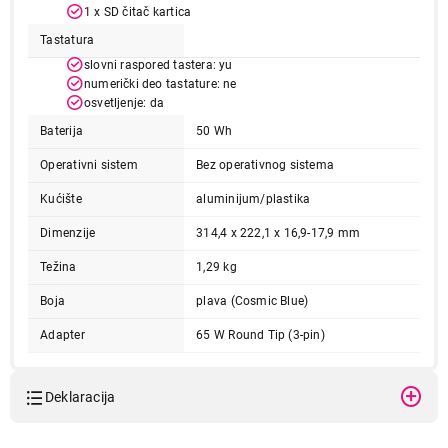
Nastavi kupovinu
1 x SD čitač kartica
Tastatura
slovni raspored tastera: yu
Završi kupovinu
numerički deo tastature: ne
osvetljenje: da
Baterija
50 Wh
Operativni sistem
Bez operativnog sistema
Kućište
aluminijum/plastika
Dimenzije
314,4 x 222,1 x 16,9-17,9 mm
Težina
1,29 kg
Boja
plava (Cosmic Blue)
Adapter
65 W Round Tip (3-pin)
Deklaracija
Model:
LENOVO IdeaPad Slim 3