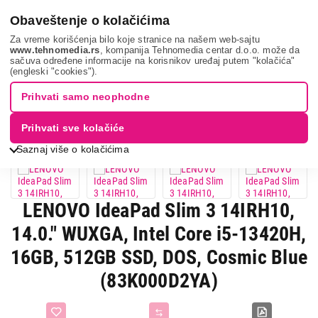
0
Obaveštenje o kolačićima
Za vreme korišćenja bilo koje stranice na našem web-sajtu
www.tehnomedia.rs
, kompanija Tehnomedia centar d.o.o. može da
sačuva određene informacije na korisnikov uređaj putem "kolačića"
It & gaming
Laptopovi
Home & office
Lenovo ideapad ...
(engleski "cookies").
Prihvati samo neophodne
Prihvati sve kolačiće
Saznaj više o kolačićima
LENOVO IdeaPad Slim 3 14IRH10,
14.0." WUXGA, Intel Core i5-13420H,
16GB, 512GB SSD, DOS, Cosmic Blue
(83K000D2YA)