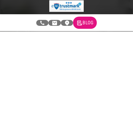
BLOG
Tehnomedia
O nama
Naše prodavnice
Kontakt
Pravna lica
Pravila privatnosti
Karijera i zaposlenje
Informacije
Isporuka robe
Načini plaćanja
Uslovi korišćenja
Tax Free kupovina
Česta postavljana pitanja
eKatalog