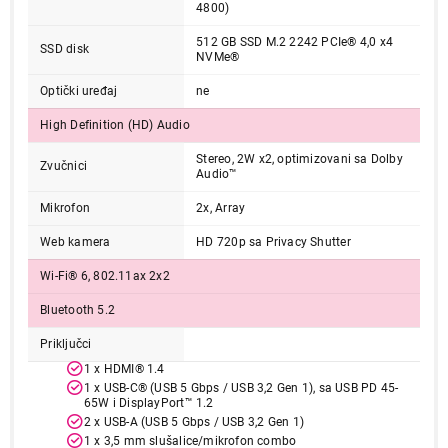
4800)
512 GB SSD M.2 2242 PCIe® 4,0 x4
SSD disk
NVMe®
Optički uređaj
ne
High Definition (HD) Audio
Stereo, 2W x2, optimizovani sa Dolby
Zvučnici
Audio™
69.999,00
Mikrofon
2x, Array
LAPTOPOVI
LENOVO IdeaPad Slim 3 14IRH10, 14.0."
Web kamera
HD 720p sa Privacy Shutter
WUXGA, Intel Core i5-13420H, 16GB,
Wi-Fi® 6, 802.11ax 2x2
512GB SSD, DOS, Cosmic Blue
(83K000D2YA)
Bluetooth 5.2
Proizvod je dodat u korpu.
Priključci
1 x HDMI® 1.4
Ukupno u korpi:
0,00
1 x USB-C® (USB 5 Gbps / USB 3,2 Gen 1), sa USB PD 45-
65W i DisplayPort™ 1.2
2 x USB-A (USB 5 Gbps / USB 3,2 Gen 1)
1 x 3,5 mm slušalice/mikrofon combo