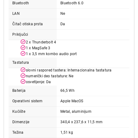
Bluetooth
Bluetooth 6.0
LAN
Ne
Čitač otiska prsta
Da
Priključci
277.999,00
2 x Thunderbolt 4
LAPTOPOVI
1 x MagSafe 3
APPLE MacBook Air 15.3", M5 10C
1 x 3,5 mm kombo audio port
CPU/10C GPU, 24GB, 1TB, ZEE, silver -
Tastatura
mdvc4ze/a
slovni raspored tastera: Internacionalna tastatura
Proizvod je dodat u korpu.
numerički deo tastature: Ne
osvetljenje: Da
Ukupno u korpi:
0,00
Baterija
66,5 Wh
Operativni sistem
Apple MacOS
Nastavi kupovinu
Kućište
Metal, aluminijum
Dimenzije
340,4 x 237,6 x 11,5 mm
Završi kupovinu
Težina
1,51 kg