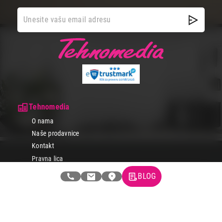
Tehnomedia
O nama
Naše prodavnice
Kontakt
Pravna lica
Pravila privatnosti
BLOG
Karijera i zaposlenje
Informacije