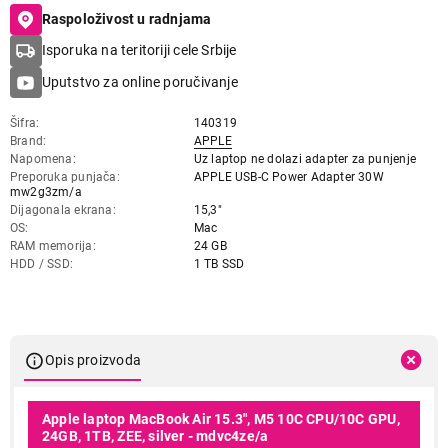
Raspoloživost u radnjama
Isporuka na teritoriji cele Srbije
Uputstvo za online poručivanje
Šifra
140319
Brand
APPLE
Napomena
Uz laptop ne dolazi adapter za punjenje
Preporuka punjača
APPLE USB-C Power Adapter 30W
mw2g3zm/a
Dijagonala ekrana
15,3"
OS
Mac
RAM memorija
24 GB
HDD / SSD
1 TB SSD
Opis proizvoda
Apple laptop MacBook Air 15.3", M5 10C CPU/10C GPU,
24GB, 1TB, ZEE, silver - mdvc4ze/a