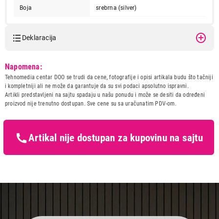
Boja
srebrna (silver)
Deklaracija
Model:
APPLE MacBook Air 15.3", M5
Napomena:
10C CPU/10C GPU, 24GB,
Tehnomedia centar DOO se trudi da cene, fotografije i opisi artikala budu što tačniji
1TB, ZEE, silver - mdvc4ze/a
i kompletniji ali ne može da garantuje da su svi podaci apsolutno ispravni.
Naziv i vrsta robe:
LAPTOP
Artikli predstavljeni na sajtu spadaju u našu ponudu i može se desiti da određeni
Uvoznik:
TEHNOMEDIA CENTAR DOO
proizvod nije trenutno dostupan. Sve cene su sa uračunatim PDV-om.
Zemlja porekla:
Kina
Prava potrošača:
Zagarantovana sva prava
kupaca po osnovu zakona o
Artikal nije dostupan za kupovinu na sajtu
zaštiti potrošača