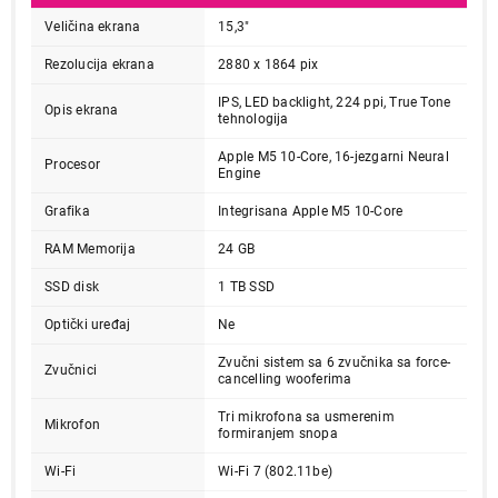
Veličina ekrana
15,3"
Rezolucija ekrana
2880 x 1864 pix
IPS, LED backlight, 224 ppi, True Tone
Opis ekrana
tehnologija
Apple M5 10-Core, 16-jezgarni Neural
Procesor
Engine
Grafika
Integrisana Apple M5 10-Core
RAM Memorija
24 GB
SSD disk
1 TB SSD
Optički uređaj
Ne
Zvučni sistem sa 6 zvučnika sa force-
Zvučnici
cancelling wooferima
Tri mikrofona sa usmerenim
Mikrofon
formiranjem snopa
Wi-Fi
Wi-Fi 7 (802.11be)