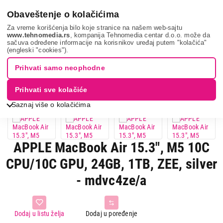
0
Obaveštenje o kolačićima
Za vreme korišćenja bilo koje stranice na našem web-sajtu
www.tehnomedia.rs
, kompanija Tehnomedia centar d.o.o. može da
sačuva određene informacije na korisnikov uređaj putem "kolačića"
Apple macbook a...
(engleski "cookies").
Prihvati samo neophodne
Prihvati sve kolačiće
Saznaj više o kolačićima
APPLE MacBook Air 15.3", M5 10C
CPU/10C GPU, 24GB, 1TB, ZEE, silver
- mdvc4ze/a
Dodaj u listu želja
Dodaj u poređenje