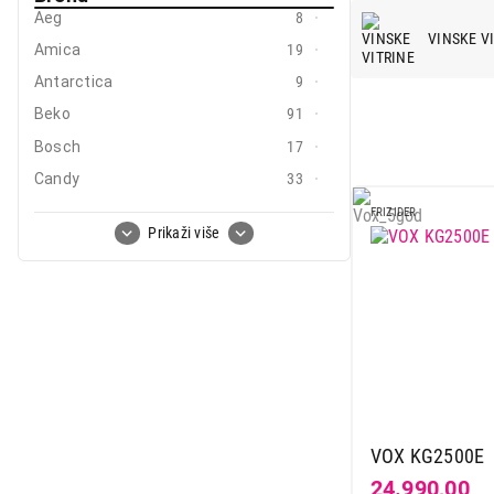
Aeg
8
Mali kuhinjski aparati
VINSKE V
Amica
19
Grejanje i hlađenje
Antarctica
9
Nega tela, lepota i zdravlje
Beko
91
Bosch
17
Sport i putovanje
Candy
33
Sve za kuću i baštu
Carbon
2
FRIZIDER
Prikaži više
Caso
9
Vesa
Clatronic
1
Curver
2
Deep
5
El fresco
2
Electrolux
25
Gorenje
45
VOX KG2500E
Haier
9
24.990,00