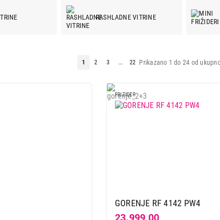
ITRINE
RASHLADNE VITRINE
Prikazano 1 do 24 od ukupno
1
2
3
...
22
FRIZIDER
GORENJE RF 4142 PW4
23.999,00