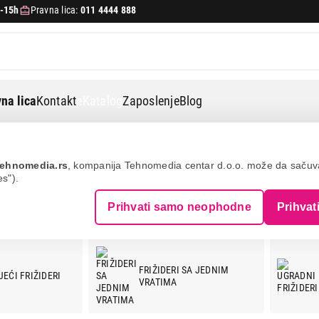
-15h
Pravna lica:
011 4444 888
na lica
Kontakt
eKatalog
Zaposlenje
Blog
ehnomedia.rs
, kompanija Tehnomedia centar d.o.o. može da saču
es").
Prihvati samo neophodne
Prihvat
FRIŽIDERI SA JEDNIM
EĆI FRIŽIDERI
VRATIMA