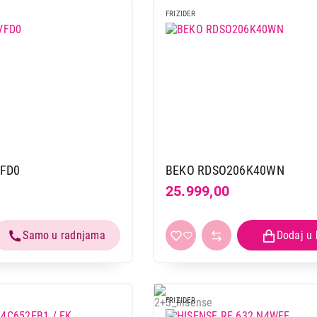
VOX KG2500E
FRIZIDER
Proizvod je dodat u korpu.
Ukupno u korpi:
0,00
Nastavi kupovinu
Završi
VFD0
BEKO RDSO206K40WN
25.999,00
FRIZIDER