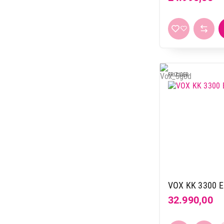
Hisense
11
Hoover
1
Indesit
11
Koncar
10
LG
13
FRIZIDER
Liebherr
44
Miele
6
Raching
3
Samsung
17
TCL
4
Tesla
18
Vesa
12
Vivax
19
VOX KK 3300 E
Vox
55
32.990,00
Whirlpool
20