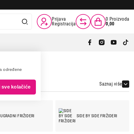
Prijava
0
Proizvoda
Registracija
0,00
va određene
Saznaj više
i sve kolačiće
UGRADNI FRIŽIDERI
SIDE BY SIDE FRIŽIDERI