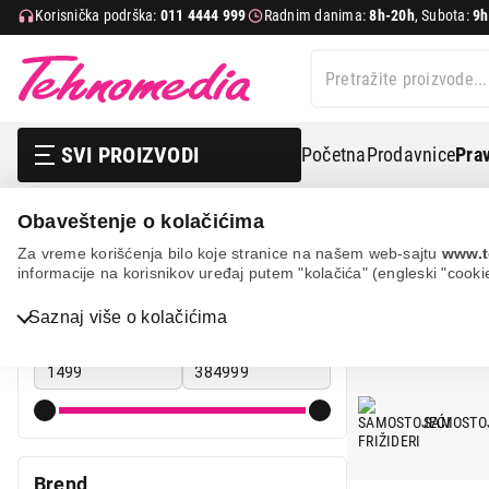
Korisnička podrška:
011 4444 999
Radnim danima:
8h-20h
, Subota:
9h
SVI PROIZVODI
Početna
Prodavnice
Prav
Obaveštenje o kolačićima
Bela tehnika
Frižideri
Za vreme korišćenja bilo koje stranice na našem web-sajtu
www.t
informacije na korisnikov uređaj putem "kolačića" (engleski "cooki
FRIŽIDERI
Bela tehnika
Cena
Saznaj više o kolačićima
Cena od
Cena do
TV, audio, video i foto
IT & Gaming
SAMOSTOJ
Mobilni telefoni i tableti
Mali kućni aparati
Brend