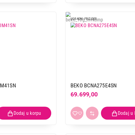
UGRADNI FRIZIDER
0M41SN
BEKO BCNA275E4SN
69.699,00
FRIŽIDERI