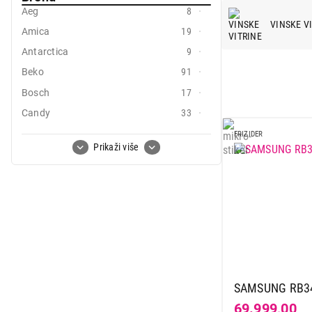
Mali kućni aparati
Aeg
8
VINSKE V
Amica
19
Mali kuhinjski aparati
Antarctica
9
Grejanje i hlađenje
Beko
91
Nega tela, lepota i zdravlje
Bosch
17
Candy
33
Sport i putovanje
Carbon
2
FRIZIDER
Sve za kuću i baštu
Prikaži više
Caso
9
Clatronic
1
Vesa
Curver
2
Deep
5
El fresco
2
Electrolux
25
Gorenje
45
SAMSUNG RB34
Haier
9
69.999,00