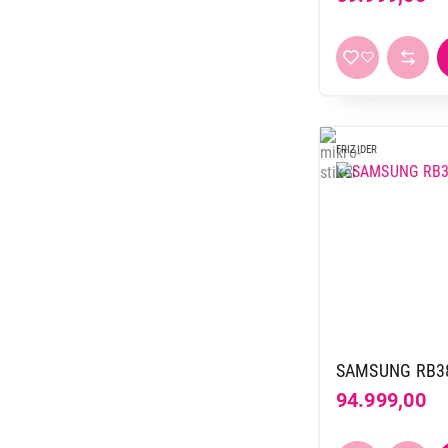
Hisense
11
Hoover
1
Indesit
11
Koncar
10
LG
12
FRIZIDER
Liebherr
44
Miele
6
Raching
3
Samsung
17
TCL
4
Tesla
3
Vesa
12
Vivax
20
SAMSUNG RB38
Vox
57
94.999,00
Whirlpool
20