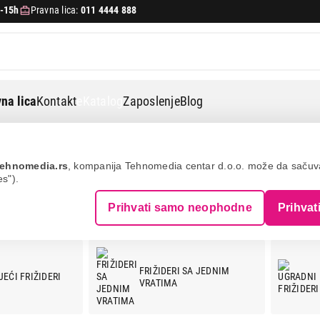
-15h
Pravna lica:
011 4444 888
na lica
Kontakt
eKatalog
Zaposlenje
Blog
ehnomedia.rs
, kompanija Tehnomedia centar d.o.o. može da saču
es").
Prihvati samo neophodne
Prihvat
FRIŽIDERI SA JEDNIM
EĆI FRIŽIDERI
VRATIMA