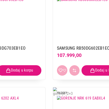
3DG703EB1EO
SAMSUNG RB50DG602EB1E
107.999,00
FRIZIDER