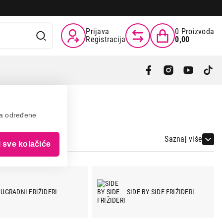
Prijava
0
Proizvoda
Registracija
0,00
va određene
Saznaj više
i sve kolačiće
UGRADNI FRIŽIDERI
SIDE BY SIDE FRIŽIDERI