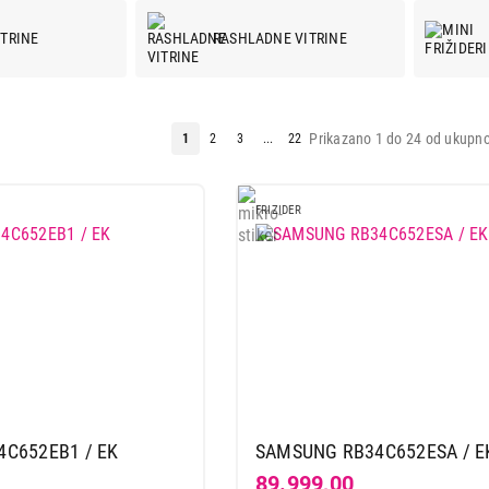
ITRINE
RASHLADNE VITRINE
Prikazano 1 do 24 od ukupno
1
2
3
...
22
FRIZIDER
C652EB1 / EK
SAMSUNG RB34C652ESA / E
89.999,00