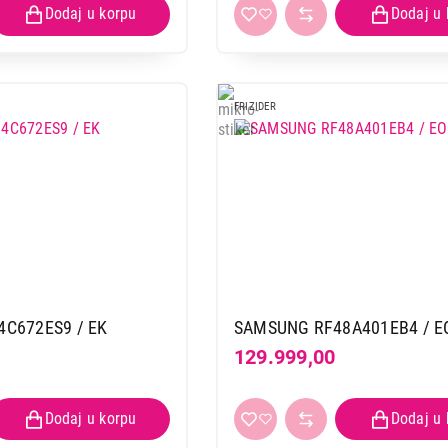
FRIZIDER
C672ES9 / EK
SAMSUNG RF48A401EB4 / E
129.999,00