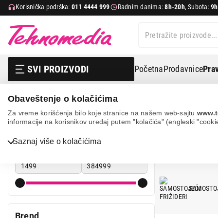
Korisnička podrška:
011 4444 999
Radnim danima:
8h-20h
, Subota:
9h
SVI PROIZVODI
Početna
Prodavnice
Prav
Obaveštenje o kolačićima
Bela tehnika
Frižideri
Za vreme korišćenja bilo koje stranice na našem web-sajtu
www.t
informacije na korisnikov uređaj putem "kolačića" (engleski "cooki
FRIŽIDERI
Cena
Saznaj više o kolačićima
Bela tehnika
Cena od
Cena do
TV, audio, video i foto
IT & Gaming
SAMOSTOJ
Mobilni telefoni i tableti
Brend