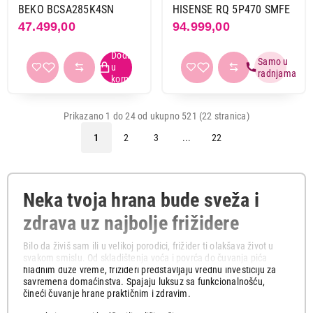
BEKO BCSA285K4SN
HISENSE RQ 5P470 SMFE
47.499,00
94.999,00
Prikazano 1 do 24 od ukupno 521 (22 stranica)
1
2
3
...
22
Neka tvoja hrana bude sveža i
zdrava uz najbolje frižidere
Bilo da živiš sam ili u velikoj porodici, frižider ti olakšava život u
svakom smislu. Od skladištenja voća i povrća do čuvanja pića
hladnim duže vreme, frižideri predstavljaju vrednu investiciju za
savremena domaćinstva. Spajaju luksuz sa funkcionalnošću,
čineći čuvanje hrane praktičnim i zdravim.