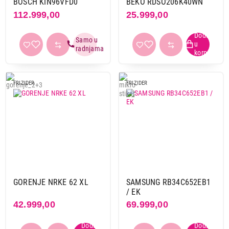
BOSCH KIN96VFD0
BEKO RDSO206K40WN
112.999,00
25.999,00
FRIZIDER
FRIZIDER
24.990,00
FRIŽIDERI
GORENJE NRKE 62 XL
SAMSUNG RB34C652EB1
VOX KG2500E
/ EK
Proizvod je dodat u korpu.
42.999,00
69.999,00
Ukupno u korpi:
0,00