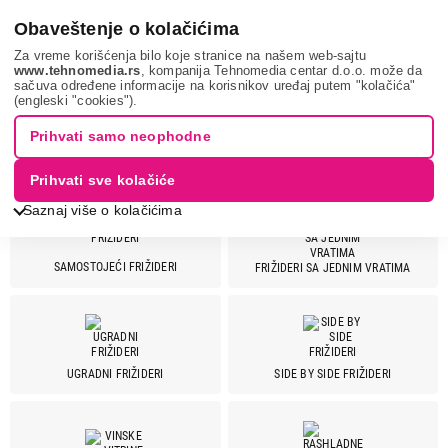
0
Obaveštenje o kolačićima
Za vreme korišćenja bilo koje stranice na našem web-sajtu
www.tehnomedia.rs
, kompanija Tehnomedia centar d.o.o. može da
sačuva određene informacije na korisnikov uređaj putem "kolačića"
Bela tehnika
Frižideri
(engleski "cookies").
Prihvati samo neophodne
FRIŽIDERI
Prihvati sve kolačiće
Saznaj više o kolačićima
SAMOSTOJEĆI FRIŽIDERI
FRIŽIDERI SA JEDNIM VRATIMA
Cena
Cena od
Cena do
UGRADNI FRIŽIDERI
SIDE BY SIDE FRIŽIDERI
Brend
Aeg
8