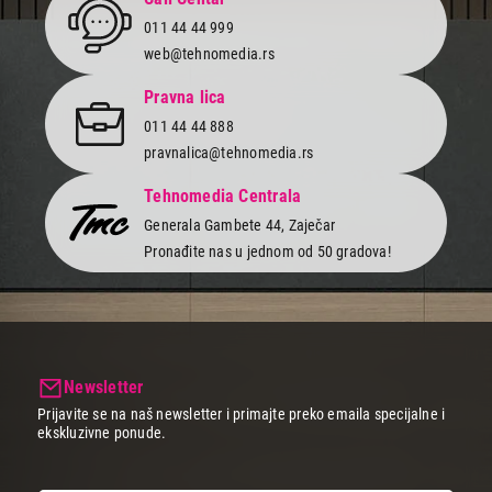
011 44 44 999
web@tehnomedia.rs
Pravna lica
011 44 44 888
pravnalica@tehnomedia.rs
Tehnomedia Centrala
Generala Gambete 44, Zaječar
Pronađite nas u jednom od 50 gradova!
Newsletter
Prijavite se na naš newsletter i primajte preko emaila specijalne i
ekskluzivne ponude.