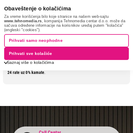
0
Obaveštenje o kolačićima
Za vreme korišćenja bilo koje stranice na našem web-sajtu
www.tehnomedia.rs
, kompanija Tehnomedia centar d.o.o. može da
sačuva određene informacije na korisnikov uređaj putem "kolačića"
SJAJNA LETNJA KUPOVINA
(engleski "cookies").
Prihvati samo neophodne
Jedna cena za sve načine plaćanja.
Prihvati sve kolačiće
Bilo da kupuješ kešom ili na rate, u
Tehnomedia
prodavnicama te čeka
Saznaj više o kolačićima
ista cena, a uz
Raiffeisen
pogodnost možeš da podeliš kupovinu i
do
24 rate uz 0% kamate
.
Call Centar