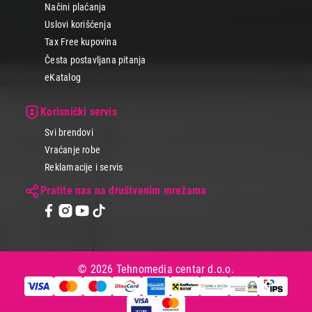
Načini plaćanja
Uslovi korišćenja
Tax Free kupovina
Česta postavljana pitanja
eKatalog
Korisnički servis
Svi brendovi
Vraćanje robe
Reklamacije i servis
Pratite nas na društvenim mrežama
© 2026 Tehnomedia centar d.o.o.