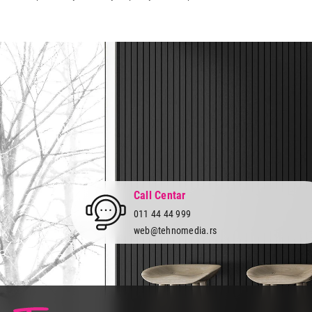
Zemlja porekla:
Kina
Prava potrošača:
Zagarantovana sva prava kup
Call Centar
011 44 44 999
web@tehnomedia.rs