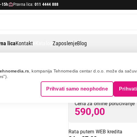
-15h
Pravna lica:
011 4444 888
na lica
Kontakt
eKatalog
Zaposlenje
Blog
, usb2.0
ehnomedia.rs
, kompanija Tehnomedia centar d.o.o. može da saču
es").
S-BOX A-B 5m U
Prihvati samo neophodne
Prihvat
Cena za online poručivanje
590,00
Rata putem WEB kredita