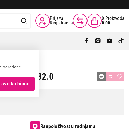
Prijava
0
Proizvoda
Registracija
0,00
va određene
SB101, USB2.0
i sve kolačiće
Raspoloživost u radnjama