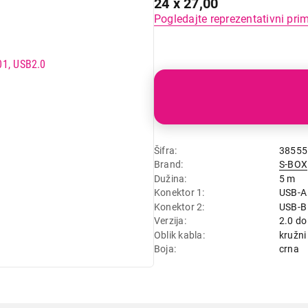
24 x 27,00
Pogledajte reprezentativni pri
Šifra
38555
Brand
S-BOX
Dužina
5 m
Konektor 1
USB-A
Konektor 2
USB-B
Verzija
2.0 d
Oblik kabla
kružni
Boja
crna