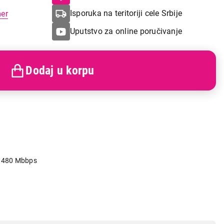
Isporuka na teritoriji cele Srbije
mer
Uputstvo za online poručivanje
Dodaj u korpu
o 480 Mbbps