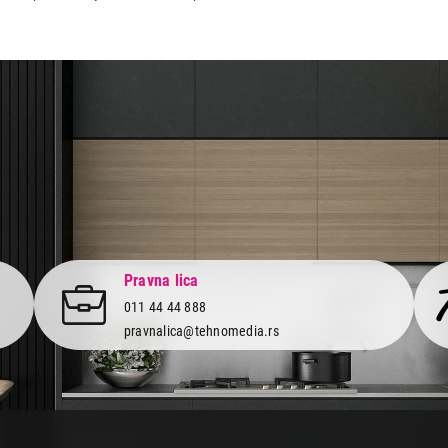
aca po osnovu zakona o zaštiti potrošača
Pravna lica
011 44 44 888
pravnalica@tehnomedia.rs