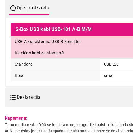
Opis proizvoda
S-Box USB kabl USB-101 A-B M/M
USB-A konektor na USB-B konektor
590,00
Klasičan kabl za štampač
Standard
USB 2.0
Boja
crna
Deklaracija
Model:
S-BOX A-B 5m USB101, USB2
Napomena:
Naziv i vrsta robe:
KABL IT/AV
Tehnomedia centar DOO se trudi da cene, fotografije i opisi artikala budu što
Artikli predstavljeni na sajtu spadaju u našu ponudu i može se desiti da o
Uvoznik:
\N