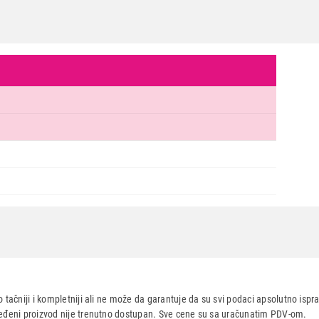
KABLOVI IT/AV
S-BOX A-B 5m USB101, USB2.0
Proizvod je dodat u korpu.
Ukupno u korpi:
0,00
Nastavi kupovinu
Završi
.0
 tačniji i kompletniji ali ne može da garantuje da su svi podaci apsolutno ispra
dređeni proizvod nije trenutno dostupan. Sve cene su sa uračunatim PDV-om.