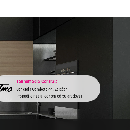
Tehnomedia Centrala
Generala Gambete 44, Zaječar
Pronađite nas u jednom od 50 gradova!