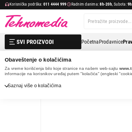
Korisnička podrška:
011 4444 999
Radnim danima:
8h-20h
, Subota:
9h
SVI PROIZVODI
Početna
Prodavnice
Prav
Obaveštenje o kolačićima
It & gaming
Kablovi i adapteri
S-box a-b 5m usb101
Za vreme korišćenja bilo koje stranice na našem web-sajtu
www.t
informacije na korisnikov uređaj putem "kolačića" (engleski "cooki
Bela tehnika
Saznaj više o kolačićima
TV, audio, video i foto
IT & Gaming
Mobilni telefoni i tableti
Mali kućni aparati