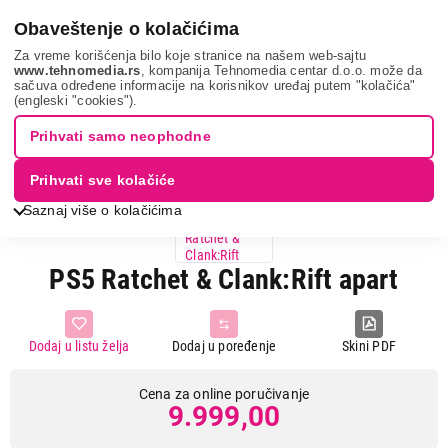
0
Obaveštenje o kolačićima
Za vreme korišćenja bilo koje stranice na našem web-sajtu
www.tehnomedia.rs
, kompanija Tehnomedia centar d.o.o. može da
sačuva određene informacije na korisnikov uređaj putem "kolačića"
It & gaming
Video igre
Ps5 ratchet & c...
(engleski "cookies").
Prihvati samo neophodne
Prihvati sve kolačiće
Saznaj više o kolačićima
PS5 Ratchet & Clank:Rift apart
Dodaj u listu želja
Dodaj u poređenje
Skini PDF
Cena za online poručivanje
9.999,00