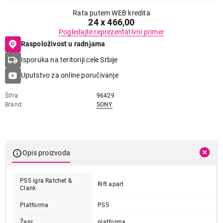
Rata putem WEB kredita
24 x 466,00
Pogledajte reprezentativni primer
Raspoloživost u radnjama
Isporuka na teritoriji cele Srbije
Uputstvo za online poručivanje
Šifra
96429
Brand
SONY
Opis proizvoda
PS5 igra Ratchet &
Rift apart
Clank
Platforma
PS5
Žanr
platforma