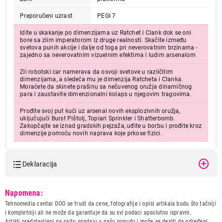
Preporučeni uzrast
PEGI 7
Idite u skakanje po dimenzijama uz Ratchet i Clank dok se oni
bore sa zlim imperatorom iz druge realnosti. Skačite između
svetova punih akcije i dalje od toga pri neverovatnim brzinama -
zajedno sa neverovatnim vizuelnim efektima i ludim arsenalom
Zli robotski car namerava da osvoji svetove u različitim
dimenzijama, a sledeća mu je dimenzija Ratcheta i Clanka.
Moraćete da skinete prašinu sa nečuvenog oružja dinamičnog
para i zaustavite dimenzionalni kolaps u njegovim tragovima.
Prođite svoj put kući uz arsenal novih eksplozivnih oružja,
uključujući Burst Pištolj, Topiari Sprinkler i Shatterbomb.
Zakopčajte se iznad gradskih pejzaža, uđite u borbu i prođite kroz
dimenzije pomoću novih naprava koje prkose fizici.
Deklaracija
Model:
PS5 Ratchet & Clank:Rift
Napomena:
apart
Tehnomedia centar DOO se trudi da cene, fotografije i opisi artikala budu što tačniji
Naziv i vrsta robe:
VIDEO IGRA
i kompletniji ali ne može da garantuje da su svi podaci apsolutno ispravni.
Uvoznik:
BRIV CONSULTING DOO
Artikli predstavljeni na sajtu spadaju u našu ponudu i može se desiti da određeni