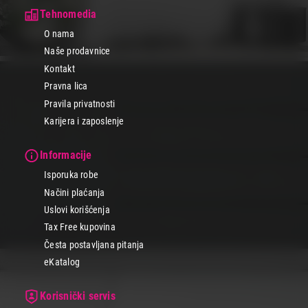
Tehnomedia
O nama
Naše prodavnice
Kontakt
Pravna lica
Pravila privatnosti
Karijera i zaposlenje
Informacije
Isporuka robe
Načini plaćanja
Uslovi korišćenja
Tax Free kupovina
Česta postavljana pitanja
eKatalog
Korisnički servis