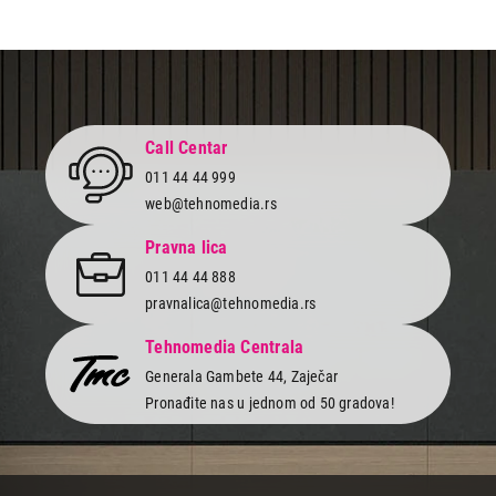
Call Centar
011 44 44 999
web@tehnomedia.rs
Pravna lica
011 44 44 888
pravnalica@tehnomedia.rs
Tehnomedia Centrala
Generala Gambete 44, Zaječar
Pronađite nas u jednom od 50 gradova!