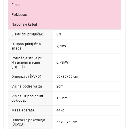
Fioka
Poklopac
Naponski kabal
25.990,00
Električni priključak
3N
ŠPORETI
KONCAR SE 5040.BR1
Ukupna priključna
7,5kW
snaga
Proizvod je dodat u korpu.
Potrošnja struje pri
klasičnom načinu
0,73kWh
Ukupno u korpi:
0,00
grejanja
Dimenzije (ŠxVxD)
50x85x60 cm
Nastavi kupovinu
Visina podesiva za
2cm
Visina uz podignuti
150cm
poklopac
Završi kupovinu
Masa aparata
44kg
Dimenzije pakovanja
55x98x69cm
(ŠxVxD)