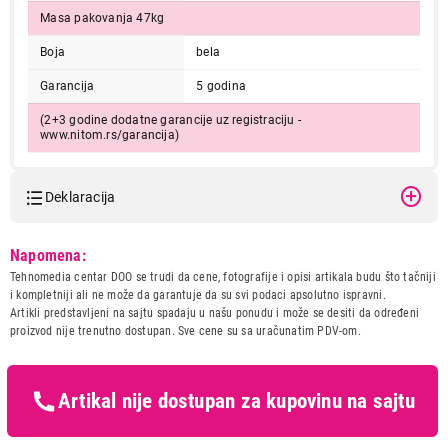
Masa pakovanja 47kg
Boja
bela
Garancija
5 godina
(2+3 godine dodatne garancije uz registraciju -
www.nitom.rs/garancija)
Deklaracija
Model:
KONCAR SE 5040.BR1
Napomena:
Naziv i vrsta robe:
SPORET
Tehnomedia centar DOO se trudi da cene, fotografije i opisi artikala budu što tačniji
Uvoznik:
NITOM , PB NITOM D.O.O.
i kompletniji ali ne može da garantuje da su svi podaci apsolutno ispravni.
Artikli predstavljeni na sajtu spadaju u našu ponudu i može se desiti da određeni
Zemlja porekla:
Turska
proizvod nije trenutno dostupan. Sve cene su sa uračunatim PDV-om.
Prava potrošača:
Zagarantovana sva prava
kupaca po osnovu zakona o
zaštiti potrošača
Artikal nije dostupan za kupovinu na sajtu