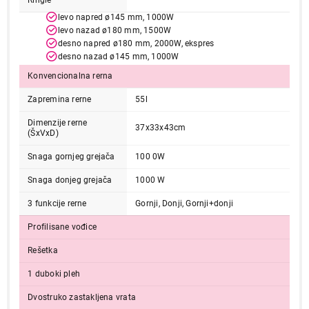
Ringle
levo napred ø145 mm, 1000W
levo nazad ø180 mm, 1500W
desno napred ø180 mm, 2000W, ekspres
desno nazad ø145 mm, 1000W
Konvencionalna rerna
Zapremina rerne
55l
Dimenzije rerne
37x33x43cm
(ŠxVxD)
Snaga gornjeg grejača
100 0W
Snaga donjeg grejača
1000 W
3 funkcije rerne
Gornji, Donji, Gornji+donji
Profilisane vođice
Rešetka
1 duboki pleh
Dvostruko zastakljena vrata