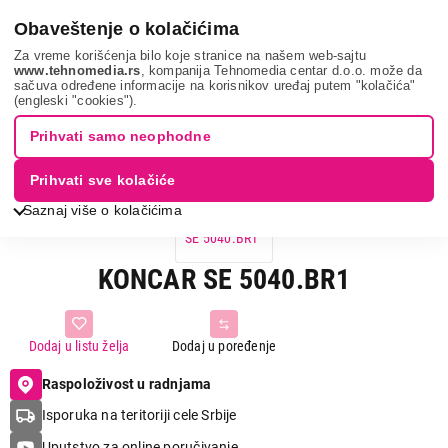
0
Obaveštenje o kolačićima
Za vreme korišćenja bilo koje stranice na našem web-sajtu
www.tehnomedia.rs
, kompanija Tehnomedia centar d.o.o. može da
sačuva određene informacije na korisnikov uređaj putem "kolačića"
Koncar se 5040....
(engleski "cookies").
Prihvati samo neophodne
Prihvati sve kolačiće
Saznaj više o kolačićima
KONCAR SE 5040.BR1
Dodaj u listu želja
Dodaj u poređenje
Raspoloživost u radnjama
Isporuka na teritoriji cele Srbije
Uputstvo za online poručivanje