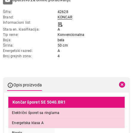
Šifra
42628
Brand
KONCAR
Informacioni list
Stara en. klasifikacija
A
Tip rerne
Konvencionalna
Boja
bela
Širina
50 cm
Energetski razred
A
Broj grejnih zona
4
Opis proizvoda
Končar šporet SE 5040.BR1
Električni šporet sa ringlama
Energetska klasa A