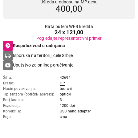
Ušteda u odnosu na MP cenu
400,00
Rata putem WEB kredita
24 x 121,00
Pogledajte reprezentativni primer
Raspoloživost u radnjama
Isporuka na teritoriji cele Srbije
Uputstvo za online poručivanje
Šifra
42691
Brand
HP
Način povezivanja
bezicni
Tip senzora (optički/laserski)
opticki
Broj tastera
3
Rezolucija
1200 dpi
Konekcija
USB nano adapter
Boja
crna