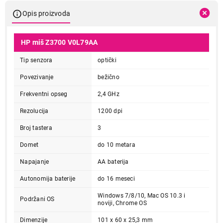
Opis proizvoda
HP miš Z3700 V0L79AA
Tip senzora
optički
Povezivanje
bežično
Frekventni opseg
2,4 GHz
Rezolucija
1200 dpi
Broj tastera
3
Domet
do 10 metara
Napajanje
AA baterija
Autonomija baterije
do 16 meseci
Windows 7/8/10, Mac OS 10.3 i
Podržani OS
noviji, Chrome OS
Dimenzije
101 x 60 x 25,3 mm