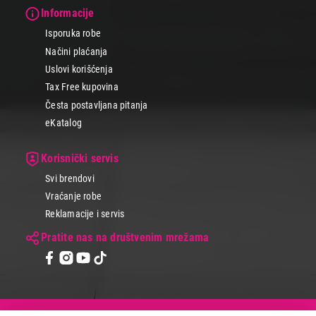
Informacije
Isporuka robe
Načini plaćanja
Uslovi korišćenja
Tax Free kupovina
Česta postavljana pitanja
eKatalog
Korisnički servis
Svi brendovi
Vraćanje robe
Reklamacije i servis
Pratite nas na društvenim mrežama