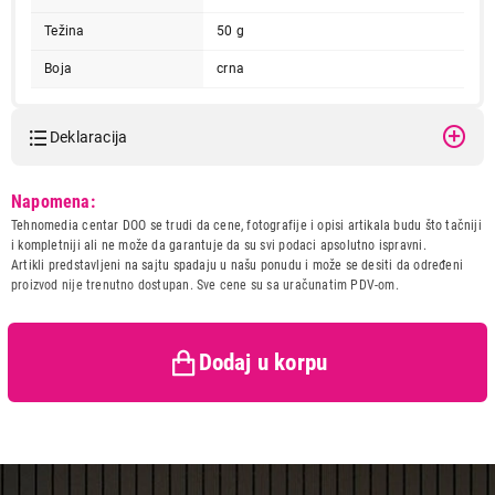
Težina
50 g
Boja
crna
Deklaracija
Model:
HP Z3700 V0L79AA crni
Napomena:
Naziv i vrsta robe:
MIS
Tehnomedia centar DOO se trudi da cene, fotografije i opisi artikala budu što tačniji
2.599,00
Uvoznik:
Comtrade Distribution d.o.o.
i kompletniji ali ne može da garantuje da su svi podaci apsolutno ispravni.
MISEVI
HP Z3700 V0L79AA crni
Artikli predstavljeni na sajtu spadaju u našu ponudu i može se desiti da određeni
Zemlja porekla:
Kina
proizvod nije trenutno dostupan. Sve cene su sa uračunatim PDV-om.
Proizvod je dodat u korpu.
Prava potrošača:
Zagarantovana sva prava
kupaca po osnovu zakona o
zaštiti potrošača
Ukupno u korpi:
0,00
Dodaj u korpu
Nastavi kupovinu