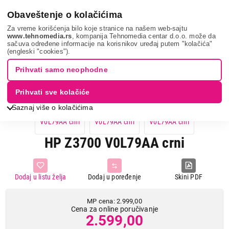
0
Obaveštenje o kolačićima
Za vreme korišćenja bilo koje stranice na našem web-sajtu
www.tehnomedia.rs
, kompanija Tehnomedia centar d.o.o. može da
sačuva određene informacije na korisnikov uređaj putem "kolačića"
It & gaming
Periferije
Miševi
Hp z3700 v0l79a...
(engleski "cookies").
Prihvati samo neophodne
13%
UŠTEDA.
Prihvati sve kolačiće
Saznaj više o kolačićima
HP Z3700 V0L79AA crni
Dodaj u listu želja
Dodaj u poređenje
Skini PDF
MP cena: 2.999,00
Cena za online poručivanje
2.599,00