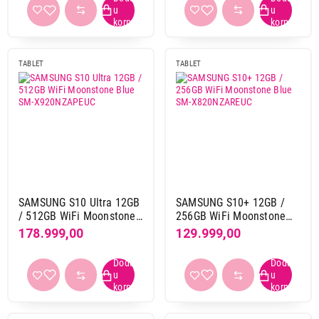
10,9"
8
10,95"
1
11"
53
TABLET
TABLET
11,2"
12
11,5"
3
12,1"
10
12,2"
3
12,4"
1
13"
17
13.1"
2
SAMSUNG S10 Ultra 12GB
SAMSUNG S10+ 12GB /
13.5"
2
/ 512GB WiFi Moonstone
256GB WiFi Moonstone
14,6"
6
Blue SM-X920NZAPEUC
Blue SM-X820NZAREUC
178.999,00
129.999,00
6"
3
6,8"
1
7"
3
8"
2
8,3"
7