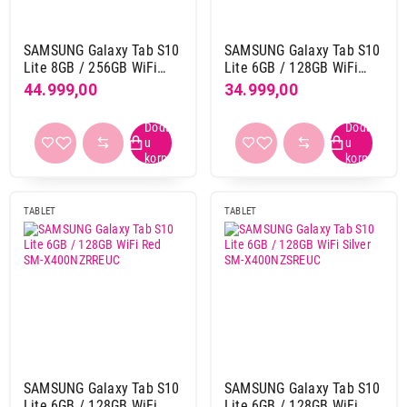
5-core
10
9-core
5
SAMSUNG Galaxy Tab S10
SAMSUNG Galaxy Tab S10
Hexa core
7
Lite 8GB / 256GB WiFi
Lite 6GB / 128GB WiFi
Octa core
127
Gray SM-X400NZAPEUC
Gray SM-X400NZAREUC
44.999,00
34.999,00
Quad core
15
SIM kartica
da
47
ne
113
TABLET
TABLET
RAM memorija
12 GB
52
2 GB
3
3 GB
3
4 GB
40
6 GB
26
SAMSUNG Galaxy Tab S10
SAMSUNG Galaxy Tab S10
8 GB
40
Lite 6GB / 128GB WiFi
Lite 6GB / 128GB WiFi