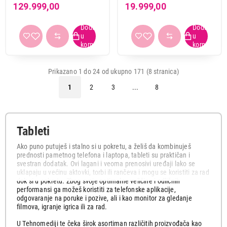
Silver SM-X930NZSREUC
SM-X130NZAEEUC
129.999,00
19.999,00
Prikazano 1 do 24 od ukupno 171 (8 stranica)
1
2
3
...
8
Tableti
Ako puno putuješ i stalno si u pokretu, a želiš da kombinuješ
prednosti pametnog telefona i laptopa, tableti su praktičan i
svestran dodatak. Ovi lagani i veoma prenosivi uređaji lako se
uklapaju u većinu aktovki, torbi ili rančeva i mogu se koristiti za rad
dok si u pokretu. Zbog svoje optimalne veličine i odličnih
performansi ga možeš koristiti za telefonske aplikacije,
odgovaranje na poruke i pozive, ali i kao monitor za gledanje
filmova, igranje igrica ili za rad.
U Tehnomediji te čeka širok asortiman različitih proizvođača kao