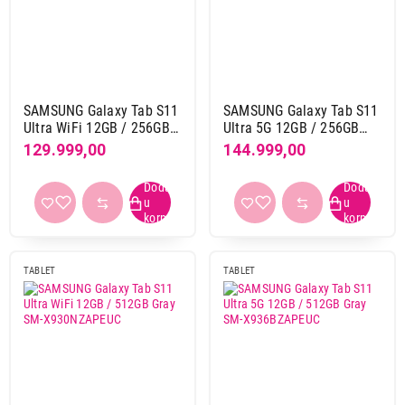
Operativni sistem
Amazon kindle os
2
Android
111
SAMSUNG Galaxy Tab S11
SAMSUNG Galaxy Tab S11
Harmonyos
2
Ultra WiFi 12GB / 256GB
Ultra 5G 12GB / 256GB
Gray SM-X930NZAREUC
Gray SM-X936BZAREUC
Kindle os
1
129.999,00
144.999,00
iOS
26
ipados
25
Proširiva memorija
da
92
TABLET
TABLET
Baterija
do 3000 mAh
2
od 3000 mAh do 4000 mAh
1
od 4000 mAh do 5000 mAh
6