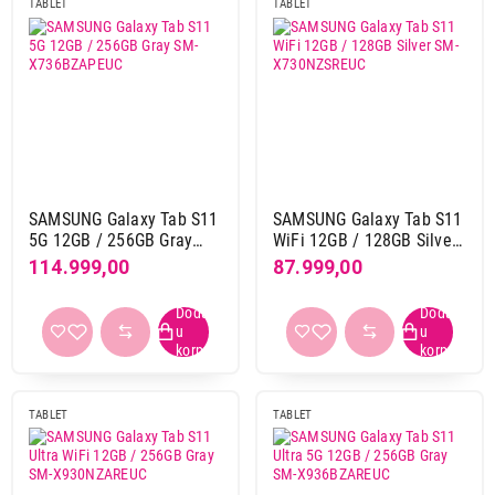
TABLET
TABLET
8 Mpix
20
Nastavi kupovinu
Boja
bela
4
bež
2
Završi kupovinu
crna
20
crno ljubičasta
1
SAMSUNG Galaxy Tab S11
SAMSUNG Galaxy Tab S11
crvena
1
5G 12GB / 256GB Gray
WiFi 12GB / 128GB Silver
SM-X736BZAPEUC
SM-X730NZSREUC
crveno-ljubičasta
1
114.999,00
87.999,00
ljubicasta
8
plava
24
roze
3
siva
82
srebrna
12
TABLET
TABLET
zelena
7
zlatna
3
žuta
3