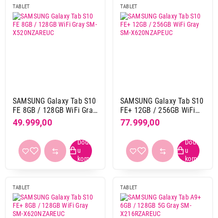
TABLET
TABLET
8.68"
5
8.7"
8
9,7"
7
Rezolucija
1280 x 800
14
1280 x 880
3
SAMSUNG Galaxy Tab S10
SAMSUNG Galaxy Tab S10
1340 x 800
13
FE 8GB / 128GB WiFi Gray
FE+ 12GB / 256GB WiFi
1448 x 1072
1
SM-X520NZAREUC
Gray SM-X620NZAPEUC
49.999,00
77.999,00
1680 x 1264
1
1920 x 1080
1
1920 x 1200
12
2000 x 1200
1
2048 x 1280
7
TABLET
TABLET
2112 x 1320
6
2266 x 1488
7
2304 x 1440
2