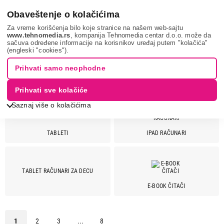
0
Obaveštenje o kolačićima
Za vreme korišćenja bilo koje stranice na našem web-sajtu
www.tehnomedia.rs
, kompanija Tehnomedia centar d.o.o. može da
sačuva određene informacije na korisnikov uređaj putem "kolačića"
Mobilni telefoni i tableti
Tablet računari
(engleski "cookies").
TABLET RAČUNARI
Prihvati samo neophodne
Prihvati sve kolačiće
Saznaj više o kolačićima
TABLETI
IPAD RAČUNARI
Cena
Cena od
Cena do
TABLET RAČUNARI ZA DECU
E-BOOK ČITAČI
Brend
Acer
1
1
2
3
...
8