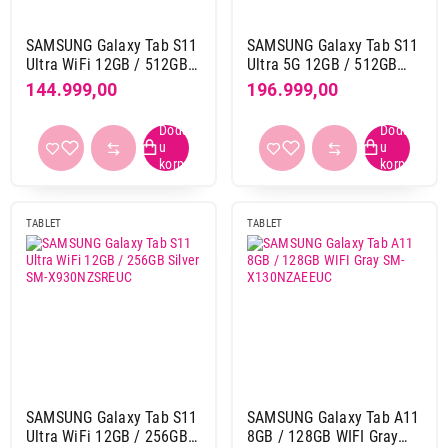
od 5000 mAh do 6000 mAh
17
od 6000 mAh do 7000 mAh
7
SAMSUNG Galaxy Tab S11
SAMSUNG Galaxy Tab S11
od 7000 mAh do 8000 mAh
37
Ultra WiFi 12GB / 512GB
Ultra 5G 12GB / 512GB
Gray SM-X930NZAPEUC
Gray SM-X936BZAPEUC
od 8000 mAh do 9000 mAh
18
144.999,00
196.999,00
od 9000 mAh
56
Primeni filtere
TABLET
TABLET
SAMSUNG Galaxy Tab S11
SAMSUNG Galaxy Tab A11
Ultra WiFi 12GB / 256GB
8GB / 128GB WIFI Gray