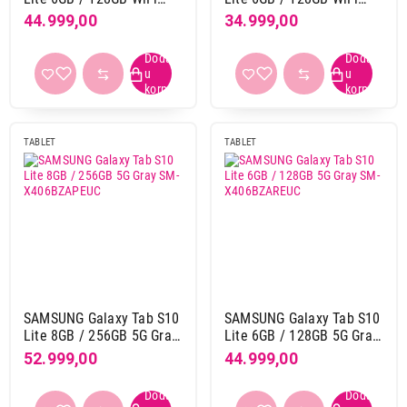
Red SM-X400NZRREUC
Silver SM-X400NZSREUC
44.999,00
34.999,00
Interna memorija
128 GB
78
16 GB
3
256 GB
46
32 GB
7
TABLET
TABLET
512 GB
13
64 GB
21
Zadnja kamera
108 + 20 Mpix
1
12 Mpix
51
13 + 8 Mpix
11
SAMSUNG Galaxy Tab S10
SAMSUNG Galaxy Tab S10
13 Mpix
16
Lite 8GB / 256GB 5G Gray
Lite 6GB / 128GB 5G Gray
16 + 2 Mpix
1
SM-X406BZAPEUC
SM-X406BZAREUC
52.999,00
44.999,00
16 Mpix
4
2 Mpix
1