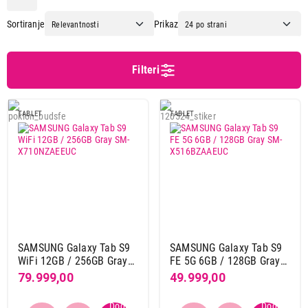
Amazon
5
Sortiranje
Prikaz
Apple
51
Blackview
22
Honor
8
Filteri
Huawei
2
Lenovo
8
TABLET
TABLET
Meanit
3
Onyx
3
Oukitel
1
Redline
3
Samsung
29
Xiaomi
35
SAMSUNG Galaxy Tab S9
SAMSUNG Galaxy Tab S9
Dijagonala ekrana
WiFi 12GB / 256GB Gray
FE 5G 6GB / 128GB Gray
10,1"
15
SM-X710NZAEEUC
SM-X516BZAAEUC
79.999,00
49.999,00
10,3"
1
10,36"
1