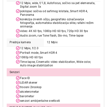
12 Mpix, wide, f/1,8, Autofocus, sočivo sa pet elemenata,
Digital zoom 5x
poklopac sočiva od safirnog kristala, Smart HDR 4,
Panorama
korekcija crvenih očiju, geografsko označavanje
fotografija, automatska stabilizacija slike, rafalni režim
snimanja
video: 4K 60 fps, 1080p HD 60 fps, 720p HD 30 fps
263.990,00
TABLETI
Audio zoom, rue Tone flash, Slo‑mo, Time‑lapse
APPLE 11-inch iPad Pro (M5) WiFi 1TB
Prednja kamera
12 Mpix
with Standard Glass - Space Black
12 Mpix, f/2.0
mdwp4hc/a
Portrait mode, Smart HDR 4
Proizvod je dodat u korpu.
1080p HD 60 fps
Time‑lapse, Cinematic video stabilization, Wide color,
Auto image stabilization
Ukupno u korpi:
0,00
Senzori
Face ID
LiDAR skener
Nastavi kupovinu
troosni žiroskop
akcelerometar
barometar
senzori ambijentalne svetlosti
Završi kupovinu