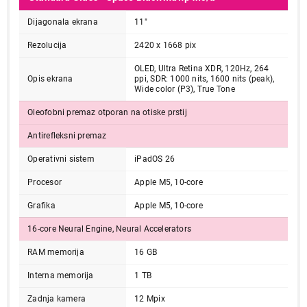
Dijagonala ekrana
11"
Rezolucija
2420 x 1668 pix
OLED, Ultra Retina XDR, 120Hz, 264
Opis ekrana
ppi, SDR: 1000 nits, 1600 nits (peak),
Wide color (P3), True Tone
Oleofobni premaz otporan na otiske prstij
Antirefleksni premaz
Operativni sistem
iPadOS 26
Procesor
Apple M5, 10-core
Grafika
Apple M5, 10-core
16-core Neural Engine, Neural Accelerators
RAM memorija
16 GB
Interna memorija
1 TB
Zadnja kamera
12 Mpix