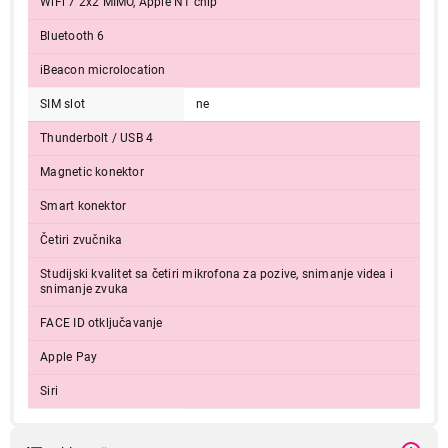
WiFi 7 2x2 MIMO, Apple N1 chip
Bluetooth 6
iBeacon microlocation
SIM slot
ne
Thunderbolt / USB 4
Magnetic konektor
Smart konektor
Četiri zvučnika
Studijski kvalitet sa četiri mikrofona za pozive, snimanje videa i
snimanje zvuka
FACE ID otključavanje
Apple Pay
Siri
Podržani formati