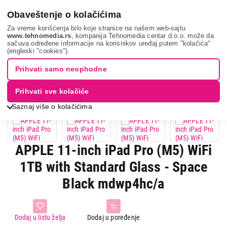
0
Obaveštenje o kolačićima
Za vreme korišćenja bilo koje stranice na našem web-sajtu
www.tehnomedia.rs
, kompanija Tehnomedia centar d.o.o. može da
sačuva određene informacije na korisnikov uređaj putem "kolačića"
Apple 11-inch i...
(engleski "cookies").
Prihvati samo neophodne
Prihvati sve kolačiće
Saznaj više o kolačićima
APPLE 11-inch iPad Pro (M5) WiFi
1TB with Standard Glass - Space
Black mdwp4hc/a
Dodaj u listu želja
Dodaj u poređenje