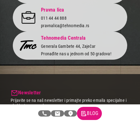
Pravna lica
011 44 44 888
pravnalica@tehnomedia.rs
Tehnomedia Centrala
Generala Gambete 44, Zaječar
Pronađite nas u jednom od 50 gradova!
Newsletter
Prijavite se na naš newsletter i primajte preko emaila specijalne i
ekskluzivne ponude.
BLOG