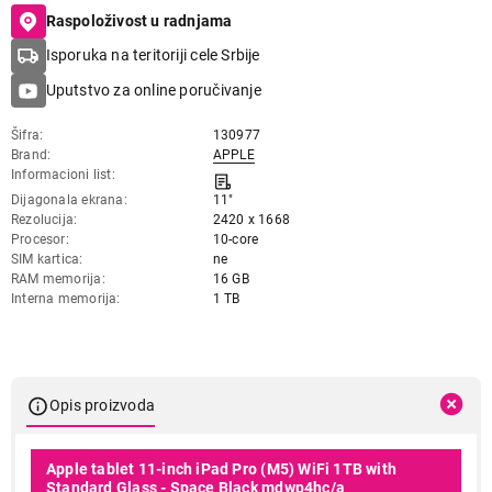
Raspoloživost u radnjama
Isporuka na teritoriji cele Srbije
Uputstvo za online poručivanje
Šifra
130977
Brand
APPLE
Informacioni list
Dijagonala ekrana
11"
Rezolucija
2420 x 1668
Procesor
10-core
SIM kartica
ne
RAM memorija
16 GB
Interna memorija
1 TB
Opis proizvoda
Apple tablet 11-inch iPad Pro (M5) WiFi 1TB with
Standard Glass - Space Black mdwp4hc/a