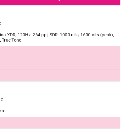
x
ina XDR, 120Hz, 264 ppi, SDR: 1000 nits, 1600 nits (peak),
, True Tone
TABLETI
APPLE 13-inch iPad Pro (M5) WiFi
Standard Glass - Silver mdym4hc/
Proizvod je dodat u korpu.
Ukupno u korpi:
0,00
re
ore
Nastavi kupovinu
Završi