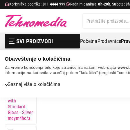
Korisnička podrška:
011 4444 999
Radnim danima:
8h-20h
, Subota:
9h
SVI PROIZVODI
Početna
Prodavnice
Prav
Obaveštenje o kolačićima
Apple 13-inch ipad pro (m5) wifi 512gb with standard glas
Za vreme korišćenja bilo koje stranice na našem web-sajtu
www.t
informacije na korisnikov uređaj putem "kolačića" (engleski "cooki
Saznaj više o kolačićima
Bela tehnika
TV, audio, video i foto
IT & Gaming
Mobilni telefoni i tableti