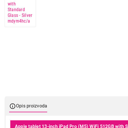
Opis proizvoda
Apple tablet 13-inch iPad Pro (M5) WiFi 512GB with 