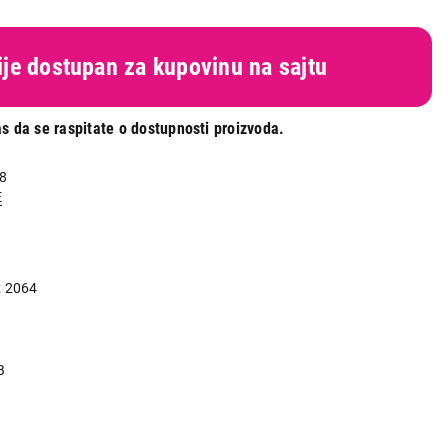
nije dostupan za kupovinu na sajtu
s da se raspitate o dostupnosti proizvoda.
8
E
x 2064
e
B