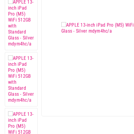
Mali kućni aparati
Mali kuhinjski aparati
Grejanje i hlađenje
Nega tela, lepota i zdravlje
Sport i putovanje
Sve za kuću i baštu
Vesa