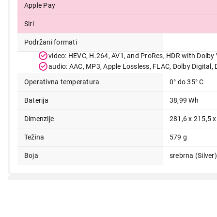
Apple Pay
Siri
Podržani formati
video: HEVC, H.264, AV1, and ProRes, HDR with Dolb
audio: AAC, MP3, Apple Lossless, FLAC, Dolby Digital, 
Operativna temperatura
0° do 35° C
Baterija
38,99 Wh
Dimenzije
281,6 x 215,5 
Težina
579 g
Boja
srebrna (Silver)
Deklaracija