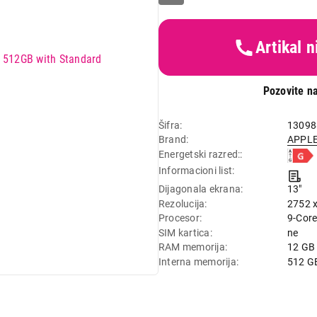
Artikal 
Pozovite na
Šifra
13098
Brand
APPL
Energetski razred:
Informacioni list
Dijagonala ekrana
13"
Rezolucija
2752 
Procesor
9-Cor
SIM kartica
ne
RAM memorija
12 GB
Interna memorija
512 G