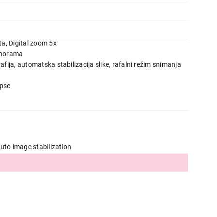
ta, Digital zoom 5x
Panorama
fija, automatska stabilizacija slike, rafalni režim snimanja
apse
Auto image stabilization