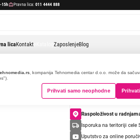
-15h
Pravna lica:
011 4444 888
na lica
Kontakt
eKatalog
Zaposlenje
Blog
s - silver mdy
ehnomedia.rs
, kompanija Tehnomedia centar d.o.o. može da saču
es").
APPLE 13-inch i
Prihvati samo neophodne
Prihvat
with Standard Gl
Raspoloživost u radnjam
Isporuka na teritoriji cele 
Uputstvo za online poruči