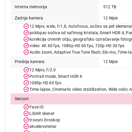
Interna memorija
512 TB
Zadnja kamera
12 Mpix
12 Mpix, wide, f/1,8, Autofocus, sočivo sa pet elemena
poklopac sočiva od safirnog kristala, Smart HDR 4, 
korekcija crvenih očiju, geografsko označavanje fotogra
video: 4K 60 fps, 1080p HD 60 fps, 720p HD 30 fps
Audio zoom, Adaptive True Tone flash, Slo‑mo, Time‑l
Prednja kamera
12 Mpix
12 Mpix, f/2.0
Portrait mode, Smart HDR 4
1080p HD 60 fps
Time‑lapse, Cinematic video stabilization, Wide color, 
Senzori
Face ID
LiDAR skener
troosni žiroskop
akcelerometar