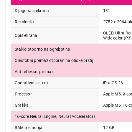
Dijagonala ekrana
13"
Rezolucija
2752 x 2064 pi
OLED, Ultra Ret
Opis ekrana
Wide color (P3)
247.990,00
Staklo otporno na ogrebotine
Oleofobni premaz otporan na otiske prstij
Antirefleksni premaz
Operativni sistem
iPadOS 26
Procesor
Apple M5, 9-co
Grafika
Apple M5, 10-c
16-core Neural Engine, Neural Accelerators
RAM memorija
12 GB