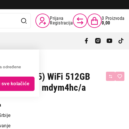
Prijava
0
Proizvoda
Registracija
0,00
va određene
Pad Pro (M5) WiFi 512GB
i sve kolačiće
ass - Silver mdym4hc/a
a
Srbije
vanje