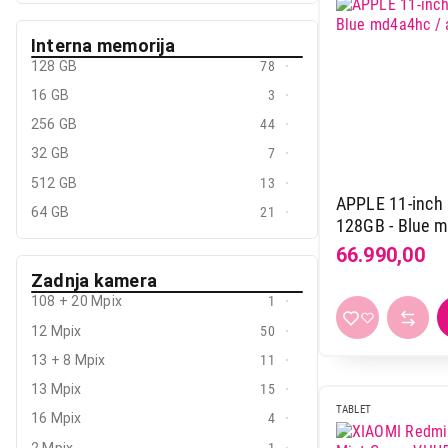
Interna memorija
128 GB
78
16 GB
3
256 GB
44
32 GB
7
512 GB
13
APPLE 11-inch 
64 GB
21
128GB - Blue m
66.990,00
Zadnja kamera
108 + 20 Mpix
1
12 Mpix
50
13 + 8 Mpix
11
13 Mpix
15
TABLET
16 Mpix
4
24.999,00
2 Mpix
1