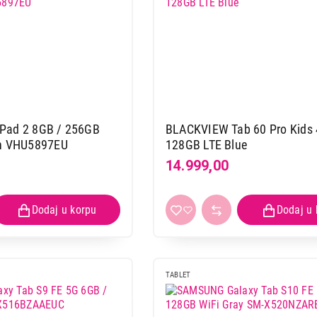
Gray VHU5631EU
Proizvod je dodat u korpu.
Ukupno u korpi:
0,00
Pad 2 8GB / 256GB
BLACKVIEW Tab 60 Pro Kids 
Nastavi kupovinu
Završi
en VHU5897EU
128GB LTE Blue
14.999,00
TABLET