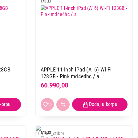
TABLET
28GB
APPLE 11-inch iPad (A16) Wi-Fi
128GB - Pink md4e4hc / a
66.990,00
TABLET