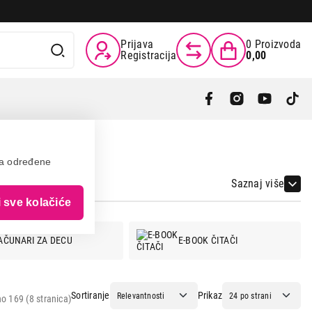
Prijava
0
Proizvoda
Registracija
0,00
va određene
Saznaj više
i sve kolačiće
AČUNARI ZA DECU
E-BOOK ČITAČI
Sortiranje
Prikaz
o 169 (8 stranica)