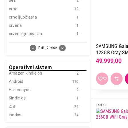
bež
2
crna
19
crno ljubičasta
1
crvena
1
crveno-ljubičasta
1
ljubicasta
8
SAMSUNG Galax
Prikaži više
plava
25
128GB Gray S
roze
3
49.999,00
Operativni sistem
siva
80
Amazon kindle os
2
srebrna
11
Android
110
zelena
7
Harmonyos
2
zlatna
4
Kindle os
1
žuta
3
TABLET
iOS
26
ipados
24