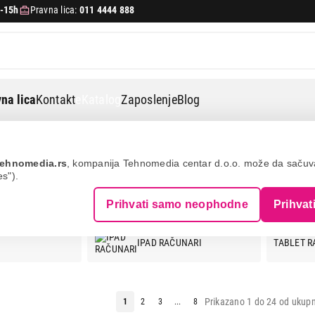
-15h
Pravna lica:
011 4444 888
na lica
Kontakt
eKatalog
Zaposlenje
Blog
ehnomedia.rs
, kompanija Tehnomedia centar d.o.o. može da saču
es").
AČUNARI
Prihvati samo neophodne
Prihvat
IPAD RAČUNARI
TABLET R
Prikazano 1 do 24 od ukupn
1
2
3
...
8