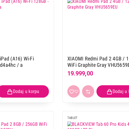
iPad (A16) Wi-Fi
XIAOMI Redmi Pad 2 4GB / 
d4a4hc / a
WiFi Graphite Gray VHU5659
19.999,00
TABLETI
TABLET
XIAOMI Redmi Pad 2 8GB/256GB Wi