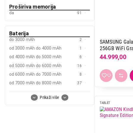
Proširiva memorija
da
91
Baterija
do 3000 mAh
2
SAMSUNG Galax
256GB WiFi G
od 3000 mAh do 4000 mAh
1
44.999,00
od 4000 mAh do 5000 mAh
6
od 5000 mAh do 6000 mAh
16
od 6000 mAh do 7000 mAh
8
od 7000 mAh do 8000 mAh
37
od 8000 mAh do 9000 mAh
18
Prikaži više
od 9000 mAh
55
TABLET