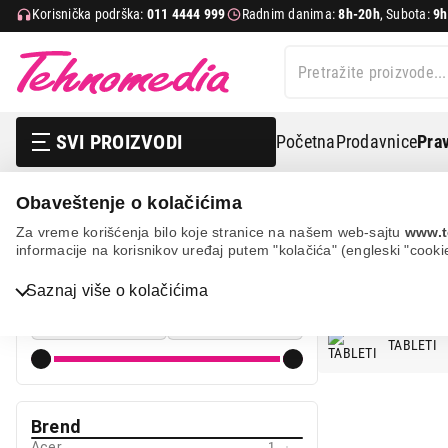
Korisnička podrška:
011 4444 999
Radnim danima:
8h-20h
, Subota:
9h
SVI PROIZVODI
Početna
Prodavnice
Prav
Obaveštenje o kolačićima
Mobilni telefoni i tableti
Tablet računari
Za vreme korišćenja bilo koje stranice na našem web-sajtu
www.t
informacije na korisnikov uređaj putem "kolačića" (engleski "cooki
TABLET R
Cena
Saznaj više o kolačićima
Cena od
Cena do
Bela tehnika
TABLETI
TV, audio, video i foto
IT & Gaming
Brend
Acer
1