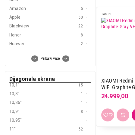
Mobilni telefoni i tableti
Amazon
5
TABLET
Mali kućni aparati
Apple
50
Blackview
22
Mali kuhinjski aparati
Honor
8
Grejanje i hlađenje
Huawei
2
Nega tela, lepota i zdravlje
Lenovo
8
Prikaži više
Sport i putovanje
Meanit
3
Onyx
3
Sve za kuću i baštu
Dijagonala ekrana
Redline
3
XIAOMI Redmi 
10,1"
15
WiFi Graphite
Vesa
Samsung
28
10,3"
1
24.999,00
Xiaomi
36
10,36"
1
10,9"
8
10,95"
1
11"
52