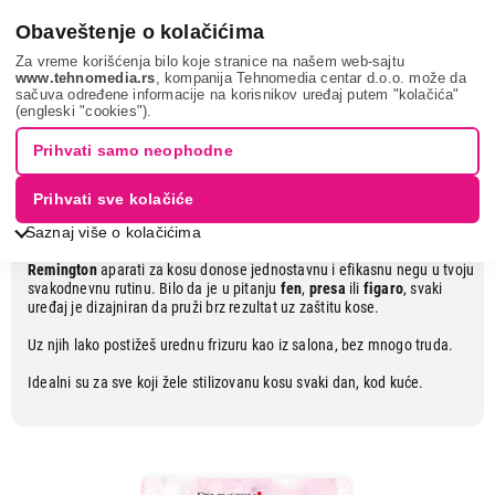
0
Obaveštenje o kolačićima
Za vreme korišćenja bilo koje stranice na našem web-sajtu
www.tehnomedia.rs
, kompanija Tehnomedia centar d.o.o. može da
sačuva određene informacije na korisnikov uređaj putem "kolačića"
Remington aparati za lepotu i negu
(engleski "cookies").
kose
Prihvati samo neophodne
Prihvati sve kolačiće
Profesionalni izgled kod kuće
Saznaj više o kolačićima
Remington
aparati za kosu donose jednostavnu i efikasnu negu u tvoju
svakodnevnu rutinu. Bilo da je u pitanju
fen
,
presa
ili
figaro
, svaki
uređaj je dizajniran da pruži brz rezultat uz zaštitu kose.
Uz njih lako postižeš urednu frizuru kao iz salona, bez mnogo truda.
Idealni su za sve koji žele stilizovanu kosu svaki dan, kod kuće.