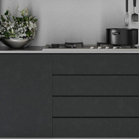
Tehnomedia
O nama
Naše prodavnice
Kontakt
Pravna lica
Pravila privatnosti
Karijera i zaposlenje
Informacije
Isporuka robe
Načini plaćanja
Uslovi korišćenja
Tax Free kupovina
Česta postavljana pitanja