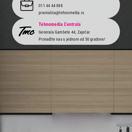
011 44 44 888
pravnalica@tehnomedia.rs
Tehnomedia Centrala
Generala Gambete 44, Zaječar
Pronađite nas u jednom od 50 gradova!
Newsletter
Prijavite se na naš newsletter i primajte preko emaila specijalne i
ekskluzivne ponude.