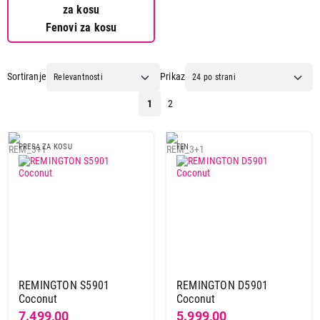
Fenovi za kosu
Sortiranje
Prikaz
1
2
PRESA ZA KOSU
FEN
REMINGTON S5901
REMINGTON D5901
Coconut
Coconut
7.499,00
5.999,00