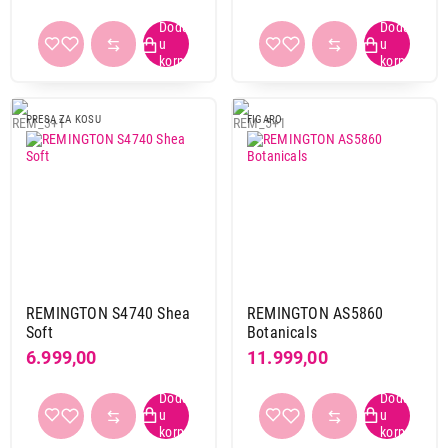
Proizvod je dodat u korpu.
Ukupno u korpi:
0,00
PRESA ZA KOSU
FIGARO
Nastavi kupovinu
Završi kupovinu
REMINGTON S4740 Shea
REMINGTON AS5860
Soft
Botanicals
6.999,00
11.999,00