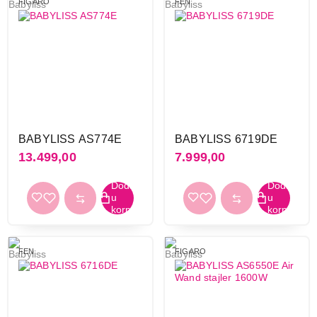
FIGARO
FEN
BABYLISS AS774E
BABYLISS 6719DE
13.499,00
7.999,00
FEN
FIGARO
3.499,00
FIGARO
BABYLISS C319E
Proizvod je dodat u korpu.