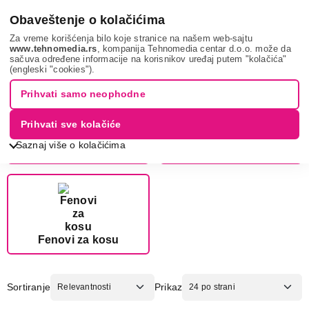
0
Obaveštenje o kolačićima
Za vreme korišćenja bilo koje stranice na našem web-sajtu
www.tehnomedia.rs
, kompanija Tehnomedia centar d.o.o. može da
sačuva određene informacije na korisnikov uređaj putem "kolačića"
Babyliss
(engleski "cookies").
Prihvati samo neophodne
Prihvati sve kolačiće
Saznaj više o kolačićima
Ženska nega
Muška nega
Fenovi za kosu
Sortiranje
Prikaz