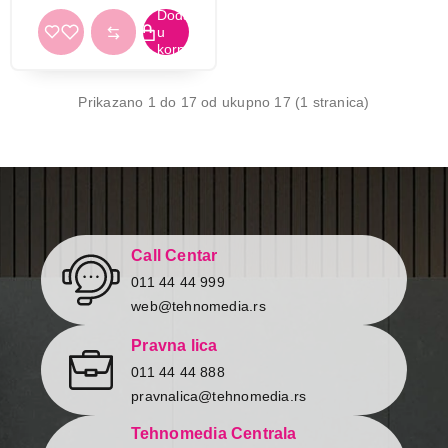
Prikazano 1 do 17 od ukupno 17 (1 stranica)
Call Centar
011 44 44 999
web@tehnomedia.rs
Pravna lica
011 44 44 888
pravnalica@tehnomedia.rs
Tehnomedia Centrala