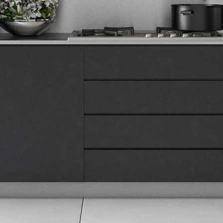
Tehnomedia
O nama
Naše prodavnice
Kontakt
Pravna lica
Pravila privatnosti
Karijera i zaposlenje
Informacije
Isporuka robe
Načini plaćanja
Uslovi korišćenja
Tax Free kupovina
Česta postavljana pitanja
eKatalog
Korisnički servis