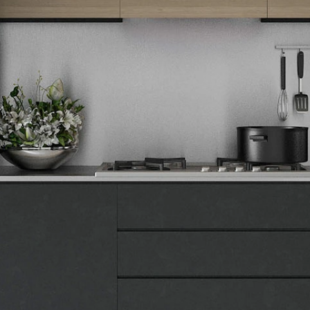
Tehnomedia
O nama
Naše prodavnice
Kontakt
Pravna lica
Pravila privatnosti
Karijera i zaposlenje
Informacije
Isporuka robe