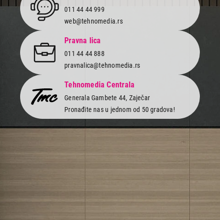
011 44 44 999
web@tehnomedia.rs
Pravna lica
011 44 44 888
pravnalica@tehnomedia.rs
Tehnomedia Centrala
Generala Gambete 44, Zaječar
Pronađite nas u jednom od 50 gradova!
Newsletter
Prijavite se na naš newsletter i primajte preko emaila specijalne i
ekskluzivne ponude.