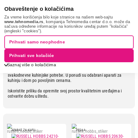
0
Obaveštenje o kolačićima
Za vreme korišćenja bilo koje stranice na našem web-sajtu
www.tehnomedia.rs
, kompanija Tehnomedia centar d.o.o. može da
sačuva određene informacije na korisnikov uređaj putem "kolačića"
Russell Hobbs mali kućni aparati
(engleski "cookies").
Prihvati samo neophodne
Praktični uređaji za svaki dom
Prihvati sve kolačiće
Russell Hobbs
mali kućni aparati su poznati po tome da spajaju
Saznaj više o kolačićima
jednostavnu upotrebu, moderan dizajn i pouzdane performanse za
svakodnevne kuhinjske potrebe. U ponudi su odabrani aparati za
kuhinju i dom po povoljnim cenama.
Iskoristite priliku da opremite svoj prostor kvalitetnim uređajima i
ostvarite dobru uštedu.
APARAT ZA KAFU
PEGLA