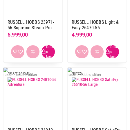
8.999,00
PEGLE
RUSSELL HOBBS 25090-56
Proizvod je dodat u korpu.
RUSSELL HOBBS 23971-
RUSSELL HOBBS Light &
56 Supreme Steam Pro
Easy 26470-56
Ukupno u korpi:
0,00
5.999,00
4.999,00
Nastavi kupovinu
Završi kupovinu
APARAT ZA KAFU
FRITEZA